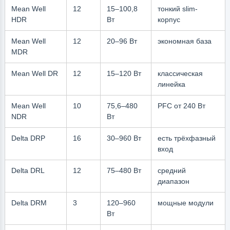
Mean Well
12
15–100,8
тонкий slim-
HDR
Вт
корпус
Mean Well
12
20–96 Вт
экономная база
MDR
Mean Well DR
12
15–120 Вт
классическая
линейка
Mean Well
10
75,6–480
PFC от 240 Вт
NDR
Вт
Delta DRP
16
30–960 Вт
есть трёхфазный
вход
Delta DRL
12
75–480 Вт
средний
диапазон
Delta DRM
3
120–960
мощные модули
Вт