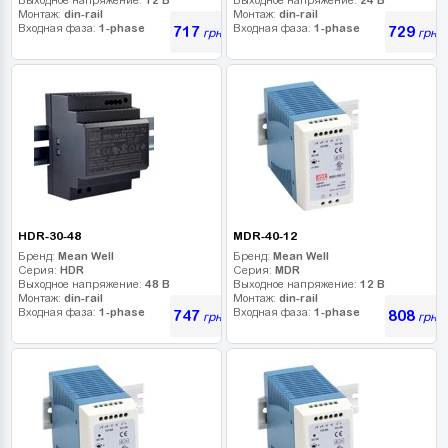
Монтаж:
din-rail
Монтаж:
din-rail
Входная фаза:
1-phase
Входная фаза:
1-phase
717
729
грн
грн
HDR-30-48
MDR-40-12
Бренд:
Mean Well
Бренд:
Mean Well
Серия:
HDR
Серия:
MDR
Выходное напряжение:
48 В
Выходное напряжение:
12 В
Монтаж:
din-rail
Монтаж:
din-rail
Входная фаза:
1-phase
Входная фаза:
1-phase
747
808
грн
грн