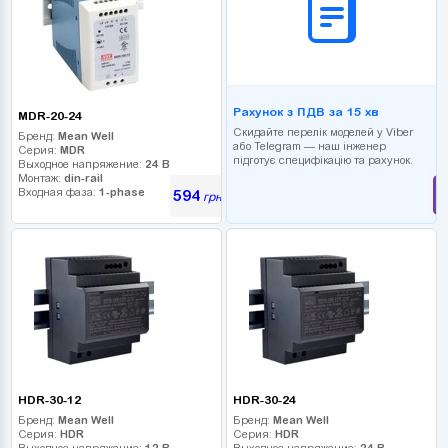
Рахунок з ПДВ за 15 хв
MDR-20-24
Скидайте перелік моделей у Viber
Бренд:
Mean Well
або Telegram — наш інженер
Серия:
MDR
підготує специфікацію та рахунок.
Выходное напряжение:
24 В
Монтаж:
din-rail
Входная фаза:
1-phase
594
грн
HDR-30-12
HDR-30-24
Бренд:
Mean Well
Бренд:
Mean Well
Серия:
HDR
Серия:
HDR
Выходное напряжение:
12 В
Выходное напряжение:
24 В