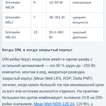
Schneider
8
10–60 Вт
компактные
ABLM
Schneider
7
36–351 Вт
средняя
ABL2
мощность
Schneider
18
50,4–960
широкий
ABLSU
Вт
диапазон
Когда DIN, а когда закрытый корпус
DIN-рейку берут, когда блок живёт в одном шкафу с
остальной автоматикой — это 90 % задач до ~250 Вт:
компактно, монтаж в ряд, аккуратная разводка.
Закрытый корпус (Mean Well LRS, RSP; Delta PMT)
логичен, когда нужен большой ток при минимальной цене
за ватт или источник выносится отдельно. На практике
большинство щитов комбинируют: основное 24 В на DIN-
рейке (например,
Mean Well NDR-120-24
, 120 Вт), а