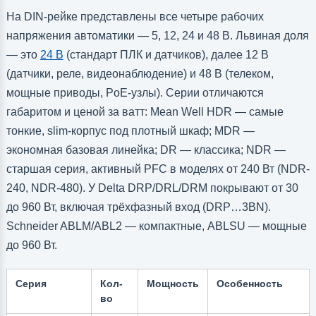
На DIN-рейке представлены все четыре рабочих
напряжения автоматики — 5, 12, 24 и 48 В. Львиная доля
— это
24 В
(стандарт ПЛК и датчиков), далее 12 В
(датчики, реле, видеонаблюдение) и 48 В (телеком,
мощные приводы, PoE-узлы). Серии отличаются
габаритом и ценой за ватт: Mean Well HDR — самые
тонкие, slim-корпус под плотный шкаф; MDR —
экономная базовая линейка; DR — классика; NDR —
старшая серия, активный PFC в моделях от 240 Вт (NDR-
240, NDR-480). У Delta DRP/DRL/DRM покрывают от 30
до 960 Вт, включая трёхфазный вход (DRP…3BN).
Schneider ABLM/ABL2 — компактные, ABLSU — мощные
до 960 Вт.
Серия
Кол-
Мощность
Особенность
во