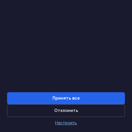
Найдем. Подскажем. Договоримся
Отзывы Google
4.9
★★★★★
Контакты
Принять все
Отклонить
0
Настроить
Главная
Каталог
Корзина
Дзвінок