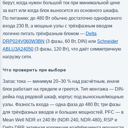
берут, когда нужен большой ток при минимальной цене
за ватт или когда блок выносится из основного шкафа.
По питанию: до 480 Вт обычно достаточно однофазного
входа 230 В, а мощные узлы с трёхфазным вводом
логично питать трёхфазным блоком —
Delta
DRP024V060W3BN
(3 фазы, 60 Вт, DIN) или
Schneider
ABLU3A24050
(3 фазы, 120 Вт), что даёт симметричную
нагрузку сети.
Что проверить при выборе
Запас тока — минимум 20–30 % над расчётным, иначе
блок работает на пределе и греется. Тип монтажа — DIN-
рейка под рядовой шкаф, корпус под выносные/мощные
узлы. Фазность входа — одна фаза до 480 Вт, три фазы
для трёхфазных вводов и больших мощностей. PFC — в
Mean Well NDR от 240 Вт (NDR-240, NDR-480), RSP и
Delta DRP активная коррекция коэффициента мощности