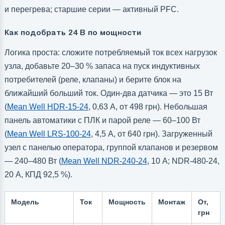
и перегрева; старшие серии — активный PFC.
Как подобрать 24 В по мощности
Логика проста: сложите потребляемый ток всех нагрузок
узла, добавьте 20–30 % запаса на пуск индуктивных
потребителей (реле, клапаны) и берите блок на
ближайший больший ток. Один-два датчика — это 15 Вт
(
Mean Well HDR-15-24
, 0,63 А, от 498 грн). Небольшая
панель автоматики с ПЛК и парой реле — 60–100 Вт
(
Mean Well LRS-100-24
, 4,5 А, от 640 грн). Загруженный
узел с панелью оператора, группой клапанов и резервом
— 240–480 Вт (
Mean Well NDR-240-24
, 10 А; NDR-480-24,
20 А, КПД 92,5 %).
Модель
Ток
Мощность
Монтаж
От,
грн