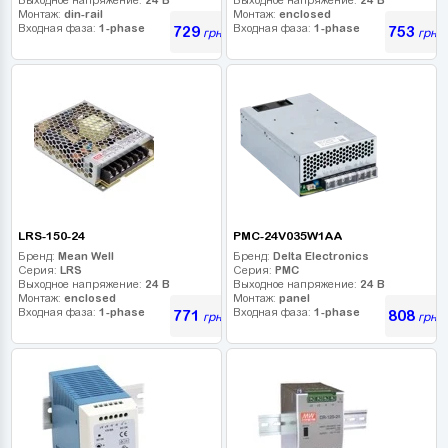
Монтаж:
din-rail
Монтаж:
enclosed
Входная фаза:
1-phase
Входная фаза:
1-phase
729
753
грн
грн
LRS-150-24
PMC-24V035W1AA
Бренд:
Mean Well
Бренд:
Delta Electronics
Серия:
LRS
Серия:
PMC
Выходное напряжение:
24 В
Выходное напряжение:
24 В
Монтаж:
enclosed
Монтаж:
panel
Входная фаза:
1-phase
Входная фаза:
1-phase
771
808
грн
грн