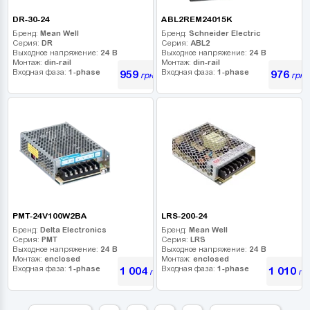
DR-30-24
ABL2REM24015K
Бренд:
Mean Well
Бренд:
Schneider Electric
Серия:
DR
Серия:
ABL2
Выходное напряжение:
24 В
Выходное напряжение:
24 В
Монтаж:
din-rail
Монтаж:
din-rail
Входная фаза:
1-phase
Входная фаза:
1-phase
959
976
грн
грн
PMT-24V100W2BA
LRS-200-24
Бренд:
Delta Electronics
Бренд:
Mean Well
Серия:
PMT
Серия:
LRS
Выходное напряжение:
24 В
Выходное напряжение:
24 В
Монтаж:
enclosed
Монтаж:
enclosed
Входная фаза:
1-phase
Входная фаза:
1-phase
1 004
1 010
грн
гр