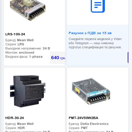
Рахунок з ПДВ за 15 хв
LRS-100-24
Скидайте перелік моделей у Viber
Бренд:
Mean Well
або Telegram — наш інженер
Серия:
LRS
підготує специфікацію та рахунок.
Выходное напряжение:
24 В
Монтаж:
enclosed
Входная фаза:
1-phase
640
грн
HDR-30-24
PMT-24V50W2BA
Бренд:
Mean Well
Бренд:
Delta Electronics
Серия:
HDR
Серия:
PMT
Выходное напряжение:
24 В
Выходное напряжение:
24 В