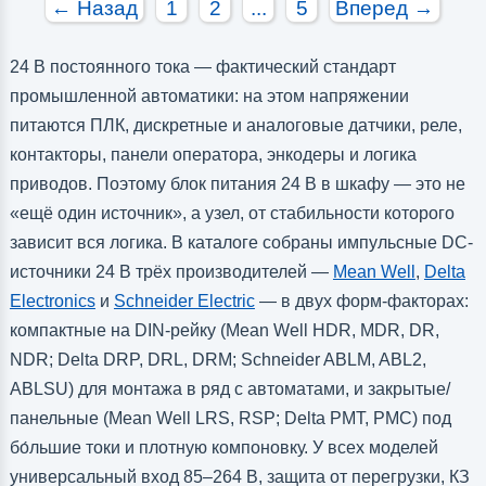
← Назад
1
2
...
5
Вперед →
24 В постоянного тока — фактический стандарт
промышленной автоматики: на этом напряжении
питаются ПЛК, дискретные и аналоговые датчики, реле,
контакторы, панели оператора, энкодеры и логика
приводов. Поэтому блок питания 24 В в шкафу — это не
«ещё один источник», а узел, от стабильности которого
зависит вся логика. В каталоге собраны импульсные DC-
источники 24 В трёх производителей —
Mean Well
,
Delta
Electronics
и
Schneider Electric
— в двух форм-факторах:
компактные на DIN-рейку (Mean Well HDR, MDR, DR,
NDR; Delta DRP, DRL, DRM; Schneider ABLM, ABL2,
ABLSU) для монтажа в ряд с автоматами, и закрытые/
панельные (Mean Well LRS, RSP; Delta PMT, PMC) под
бо́льшие токи и плотную компоновку. У всех моделей
универсальный вход 85–264 В, защита от перегрузки, КЗ