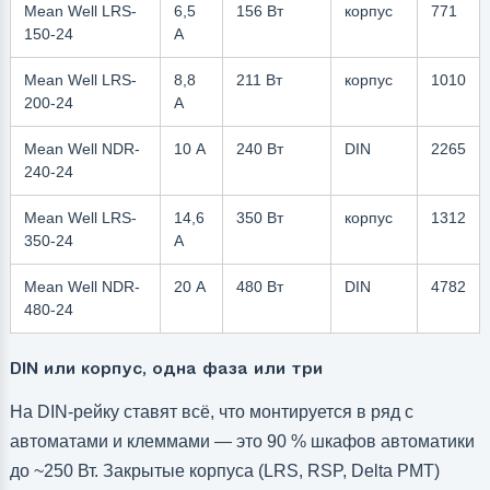
Mean Well LRS-
6,5
156 Вт
корпус
771
150-24
А
Mean Well LRS-
8,8
211 Вт
корпус
1010
200-24
А
Mean Well NDR-
10 А
240 Вт
DIN
2265
240-24
Mean Well LRS-
14,6
350 Вт
корпус
1312
350-24
А
Mean Well NDR-
20 А
480 Вт
DIN
4782
480-24
DIN или корпус, одна фаза или три
На DIN-рейку ставят всё, что монтируется в ряд с
автоматами и клеммами — это 90 % шкафов автоматики
до ~250 Вт. Закрытые корпуса (LRS, RSP, Delta PMT)