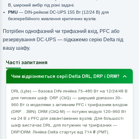
В, широкий вибір під різні задачі.
PMU
— DIN-рейкові DC-UPS 155 Вт (12/24 В) для
безперебійного живлення критичних вузлів.
Потрібен однофазний чи трифазний вхід, PFC або
резервування DC-UPS — підкажемо серію Delta під
вашу шафу.
Часті запитання
Чим відрізняються серії Delta DRL, DRP і DRM?
DRL (Lyte) — базова DIN-лінійка 75–480 Вт на 12/24/48 В
для типових шаф. DRP (CliQ) — ширший діапазон 30–
960 Вт із моделями з активним PFC і трифазним входом
(DRP…3BN). DRM (CliQ-M) — потужні модулі 120–960 Вт
на 24 В з PFC для завантажених вузлів. Для більшості
шаф вистачає DRL, для потужних чи трифазних —
DRP/DRM. Лінійка Delta стартує від 714 ₴ (PMT).