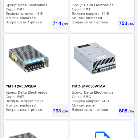
Бренд:
Delta Electronics
Бренд:
Delta Electronics
Серія:
PMT
Серія:
PMT
Вихідна напруга:
12 В
Вихідна напруга:
24 В
Монтаж:
enclosed
Монтаж:
enclosed
Вхідна фаза:
1-phase
Вхідна фаза:
1-phase
714
753
грн
грн
PMT-12V50W2BA
PMC-24V035W1AA
Бренд:
Delta Electronics
Бренд:
Delta Electronics
Серія:
PMT
Серія:
PMC
Вихідна напруга:
12 В
Вихідна напруга:
24 В
Монтаж:
enclosed
Монтаж:
panel
Вхідна фаза:
1-phase
Вхідна фаза:
1-phase
793
808
грн
грн
B2B СЕРВІС