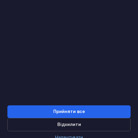
Знайдемо. Підкажемо. Домовимося
Відгуки Google
4.9
★★★★★
Контакти
Прийняти все
Відхилити
0
Налаштувати