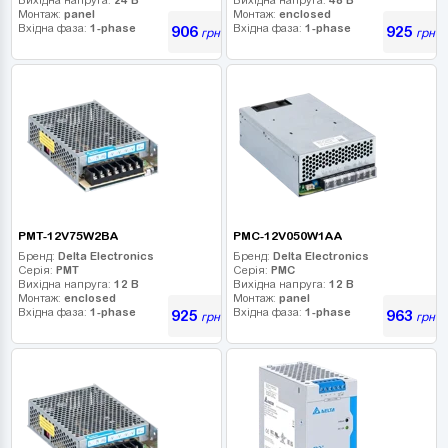
Монтаж:
panel
Монтаж:
enclosed
Вхідна фаза:
1-phase
Вхідна фаза:
1-phase
906
925
грн
грн
PMT-12V75W2BA
PMC-12V050W1AA
Бренд:
Delta Electronics
Бренд:
Delta Electronics
Серія:
PMT
Серія:
PMC
Вихідна напруга:
12 В
Вихідна напруга:
12 В
Монтаж:
enclosed
Монтаж:
panel
Вхідна фаза:
1-phase
Вхідна фаза:
1-phase
925
963
грн
грн