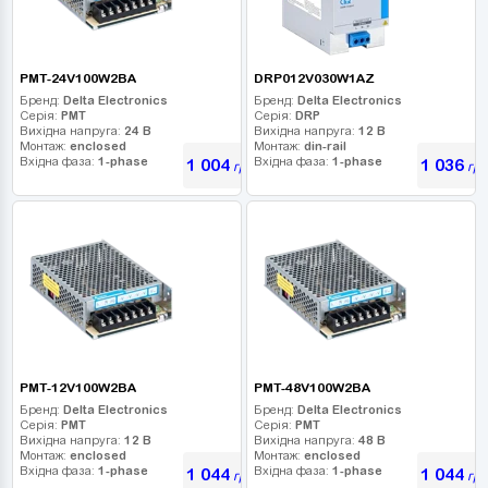
PMT-24V100W2BA
DRP012V030W1AZ
Бренд:
Delta Electronics
Бренд:
Delta Electronics
Серія:
PMT
Серія:
DRP
Вихідна напруга:
24 В
Вихідна напруга:
12 В
Монтаж:
enclosed
Монтаж:
din-rail
Вхідна фаза:
1-phase
Вхідна фаза:
1-phase
1 004
1 036
грн
грн
PMT-12V100W2BA
PMT-48V100W2BA
Бренд:
Delta Electronics
Бренд:
Delta Electronics
Серія:
PMT
Серія:
PMT
Вихідна напруга:
12 В
Вихідна напруга:
48 В
Монтаж:
enclosed
Монтаж:
enclosed
Вхідна фаза:
1-phase
Вхідна фаза:
1-phase
1 044
1 044
грн
грн