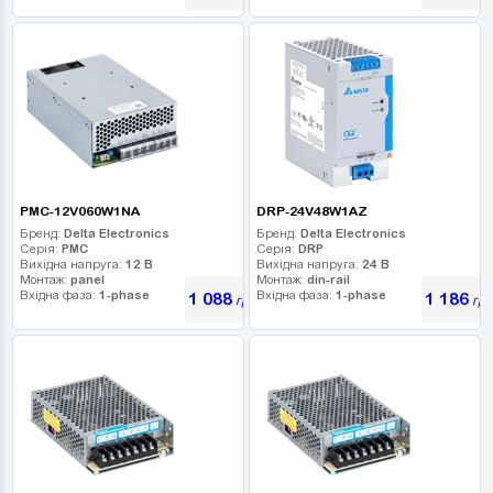
PMC-12V060W1NA
DRP-24V48W1AZ
Бренд:
Delta Electronics
Бренд:
Delta Electronics
Серія:
PMC
Серія:
DRP
Вихідна напруга:
12 В
Вихідна напруга:
24 В
Монтаж:
panel
Монтаж:
din-rail
Вхідна фаза:
1-phase
Вхідна фаза:
1-phase
1 088
1 186
грн
грн