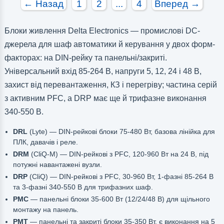
← Назад
1
2
...
4
Вперед →
Блоки живлення Delta Electronics — промислові DC-
джерела для шаф автоматики й керування у двох форм-
факторах: на DIN-рейку та панельні/закриті.
Універсальний вхід 85-264 В, напруги 5, 12, 24 і 48 В,
захист від перевантаження, КЗ і перегріву; частина серій
з активним PFC, а DRP має ще й трифазне виконання
340-550 В.
DRL
(Lyte) — DIN-рейкові блоки 75-480 Вт, базова лінійка для
ПЛК, давачів і реле.
DRM
(CliQ-M) — DIN-рейкові з PFC, 120-960 Вт на 24 В, під
потужні навантажені вузли.
DRP
(CliQ) — DIN-рейкові з PFC, 30-960 Вт, 1-фазні 85-264 В
та 3-фазні 340-550 В для трифазних шаф.
PMC
— панельні блоки 35-600 Вт (12/24/48 В) для щільного
монтажу на панель.
PMT
— панельні та закриті блоки 35-350 Вт, є виконання на 5