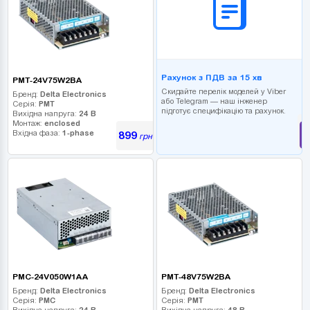
Рахунок з ПДВ за 15 хв
PMT-24V75W2BA
Скидайте перелік моделей у Viber
Бренд:
Delta Electronics
або Telegram — наш інженер
Серія:
PMT
підготує специфікацію та рахунок.
Вихідна напруга:
24 В
Монтаж:
enclosed
Вхідна фаза:
1-phase
899
грн
PMC-24V050W1AA
PMT-48V75W2BA
Бренд:
Delta Electronics
Бренд:
Delta Electronics
Серія:
PMC
Серія:
PMT
Вихідна напруга:
24 В
Вихідна напруга:
48 В