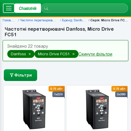
Chastotnik
Головна
Частотні перетворювачі
Бренд: Danfoss
Серія: Micro Drive FC51
Частотні перетворювачі Danfoss, Micro Drive
FC51
Знайдено 22 товару
×
×
Danfoss
Micro Drive FC51
Скинути фільтри
Фільтри
0.75 кВт
0.75 кВт
1x220
3x380