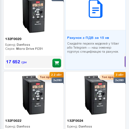
Рахунок з ПДВ за 15 хв
132F0020
Скидайте перелік моделей у Viber
Бренд:
Danfoss
або Telegram — наш інженер
Серія:
Micro Drive FC51
підготує специфікацію та рахунок.
17 652
грн
2.2 кВт
3 кВт
Топ продаж
Топ продаж
3x380
3x380
132F0022
132F0024
Бренд:
Danfoss
Бренд:
Danfoss