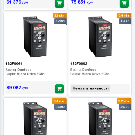
61 376
75 851
грн
грн
22 кВт
0.4 кВт
3x380
1x220
132F0061
132F0002
Бренд:
Danfoss
Бренд:
Danfoss
Серія:
Micro Drive FC51
Серія:
Micro Drive FC51
89 082
грн
Немає в наявності
0.4 кВт
2.2 кВт
3x380
3x220