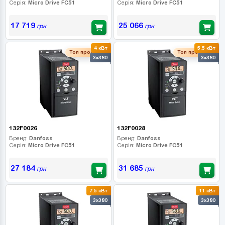
Серія:
Micro Drive FC51
Серія:
Micro Drive FC51
17 719
25 066
грн
грн
4 кВт
5.5 кВт
Топ продаж
Топ продаж
3x380
3x380
132F0026
132F0028
Бренд:
Danfoss
Бренд:
Danfoss
Серія:
Micro Drive FC51
Серія:
Micro Drive FC51
27 184
31 685
грн
грн
7.5 кВт
11 кВт
3x380
3x380