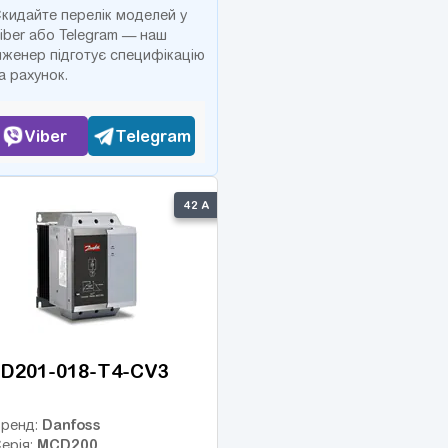
кидайте перелік моделей у
iber або Telegram — наш
нженер підготує специфікацію
а рахунок.
Viber
Telegram
42 А
D201-018-T4-CV3
Danfoss
ренд:
MCD200
ерія: