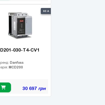
60 А
D201-030-T4-CV1
Danfoss
ренд:
MCD200
ерія:
30 697
грн