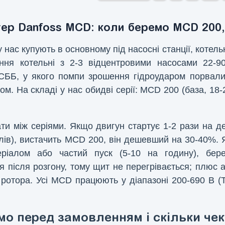
ер Danfoss MCD: коли беремо MCD 200,
у нас купують в основному під насосні станції, котельн
ння котельні з 2-3 відцентровими насосами 22-9
СББ, у якого помпи зрошення гідроударом порвали
м. На складі у нас обидві серії: MCD 200 (база, 18
ти між серіями. Якщо двигун стартує 1-2 рази на де
клів), вистачить MCD 200, він дешевший на 30-40%.
еріалом або частий пуск (5-10 на годину), б
 після розгону, тому щит не перегрівається; плюс 
ротора. Усі MCD працюють у діапазоні 200-690 В (T
о перед замовленням і скільки че