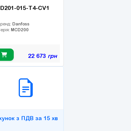
D201-015-T4-CV1
Danfoss
ренд:
MCD200
ерія:
22 673
грн
2B СЕРВІС
хунок з ПДВ за 15 хв