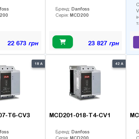
С
foss
Danfoss
Бренд:
V
200
MCD200
Серія:
і
т
22 673
грн
23 827
грн
18 А
42 А
07-T6-CV3
MCD201-018-T4-CV1
MC
foss
Danfoss
Бренд:
Б
200
MCD200
Серія:
С