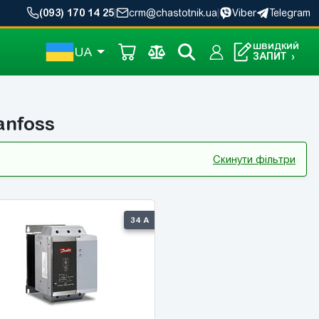
(093) 170 14 25
|
crm@chastotnik.ua
|
Viber
Telegram
ШВИДКИЙ
UA
ЗАПИТ
›
anfoss
Скинути фільтри
34 А