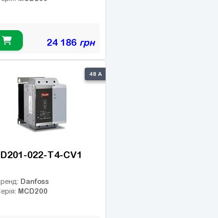
24 186
грн
48 А
D201-022-T4-CV1
Danfoss
ренд:
MCD200
ерія: