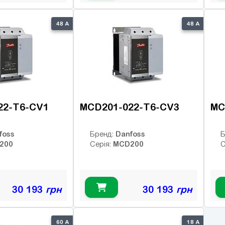
48 А
48 А
22-T6-CV1
MCD201-022-T6-CV3
MC
foss
Danfoss
Бренд:
Б
200
MCD200
Серія:
С
30 193
грн
30 193
грн
60 А
18 А