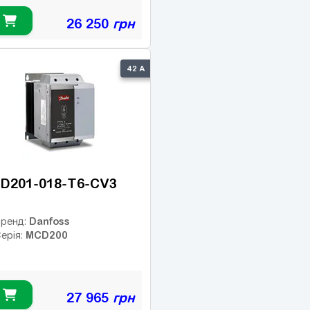
26 250
грн
42 А
D201-018-T6-CV3
Danfoss
ренд:
MCD200
ерія:
27 965
грн