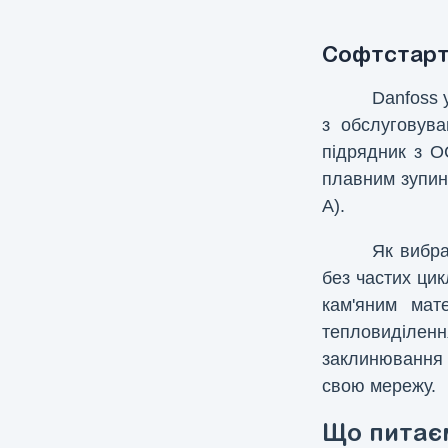
Софтстарт
Danfoss 
з обслуговува
підрядник з О
плавним зупино
А).
Як вибра
без частих ци
кам'яним мат
тепловиділення
заклинювання 
свою мережу.
Що питаєм