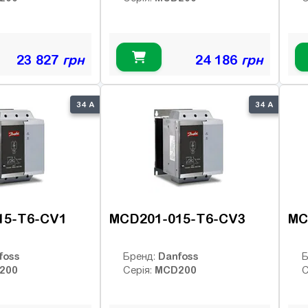
23 827
грн
24 186
грн
34 А
34 А
15-T6-CV1
MCD201-015-T6-CV3
MC
foss
Danfoss
Бренд:
Б
200
MCD200
Серія:
С