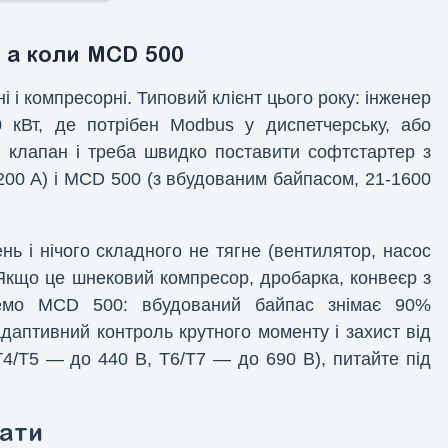
 а коли MCD 500
і і компресорні. Типовий клієнт цього року: інженер
0 кВт, де потрібен Modbus у диспетчерську, або
 клапан і треба швидко поставити софтстартер з
-200 А) і MCD 500 (з вбудованим байпасом, 21-1600
нь і нічого складного не тягне (вентилятор, насос
 Якщо це шнековий компресор, дробарка, конвеєр з
еремо MCD 500: вбудований байпас знімає 90%
адаптивний контроль крутного моменту і захист від
4/T5 — до 440 В, T6/T7 — до 690 В), питайте під
кати