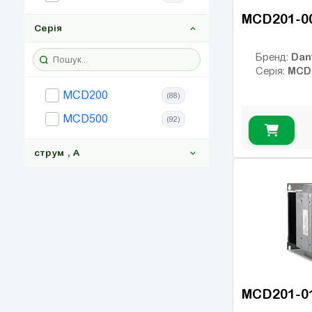
MCD201-0
Серія
Dan
Бренд:
MCD
Серія:
MCD200
(88)
MCD500
(92)
струм , А
—
OK
MCD201-0