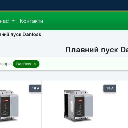
 нас
Контакти
ний пуск Danfoss
Плавний пуск D
×
оварів
Danfoss
18 А
18 А