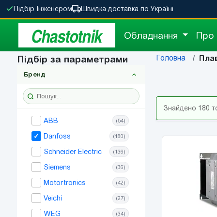
Підбір Інженером
Швидка доставка по Україні
Chastotnik
Обладнання
Про
Головна
Підбір за параметрами
Плав
Бренд
Знайдено 180 т
ABB
(54)
Danfoss
(180)
Schneider Electric
(136)
Siemens
(36)
Motortronics
(42)
Veichi
(27)
WEG
(34)