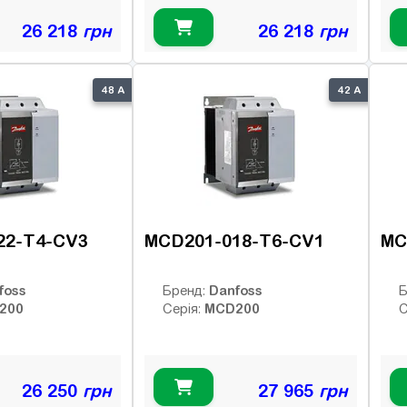
26 218
грн
26 218
грн
48 А
42 А
22-T4-CV3
MCD201-018-T6-CV1
MC
foss
Danfoss
Бренд:
Б
200
MCD200
Серія:
С
26 250
грн
27 965
грн