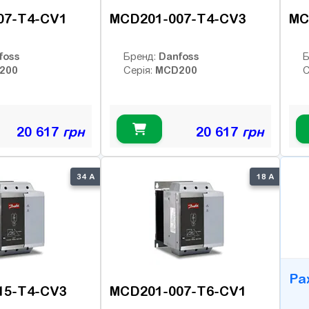
07-T4-CV1
MCD201-007-T4-CV3
MC
foss
Danfoss
Бренд:
Б
200
MCD200
Серія:
С
20 617
грн
20 617
грн
B
34 А
18 А
Ра
15-T4-CV3
MCD201-007-T6-CV1