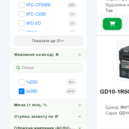
Vector VS
(26)
VFD-CP2000
Віддалене 
(20)
Так
Inovance
(27)
VFD-C200
(1)
VFD-ED
(1)
GD10
(3)
Показати ще 21
GD20
(29)
GD27
(31)
Живлення на вході, В
GD200A
(27)
GD28
(12)
GD350
(84)
1x220
(81)
Altivar 212
(33)
GD10-1R5
3x380
(664)
Altivar 310
(8)
Mmax (1 min), %
Altivar 320
(14)
INV
Бренд:
GD1
Серія:
Altivar 340
(19)
Ступінь захисту по IP
Altivar 630
(16)
Гібридне живлення (AC/DC-Сонце)