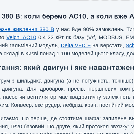
380 В: коли беремо AC10, а коли вже A
азне живлення 380 В
у нас йде 90% замовлень. Типо
ємо
Veichi AC10
0.4-22 кВт як базу (V/f, MODBUS, EM
ний гальмівний модуль,
Delta VFD-E
на верстати,
Sc
 На складі в Києві понад 1 100 моделей цього класу, 
ання: який двигун і яке навантаже
трум з шильдика двигуна (а не потужність, точніше
 двигуна. Для дробарок, пресів, поршневих комп
 насос чи вентилятор має квадратичну залежність м
м. Конвеєр, екструдер, лебідка, кран, постійний мо
итаємо. По-перше, де стоятиме шафа: запилене ви
ня, IP20 базовий. По-друге, який протокол зв'язку: 