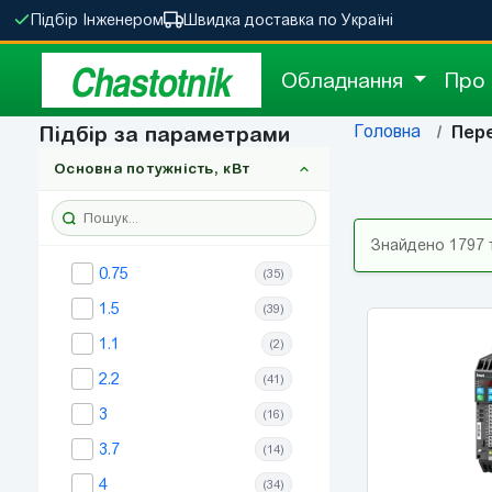
Підбір Інженером
Швидка доставка по Україні
Chastotnik
Обладнання
Про
Головна
Підбір за параметрами
Пер
Основна потужність, кВт
Знайдено 1797 
0.75
(35)
1.5
(39)
1.1
(2)
2.2
(41)
3
(16)
3.7
(14)
4
(34)