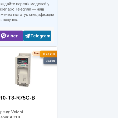
кидайте перелік моделей у
iber або Telegram — наш
нженер підготує специфікацію
а рахунок.
Viber
Telegram
Топ продаж
0.75 кВт
3x380
10-T3-R75G-B
Veichi
ренд:
AC10
ерія: