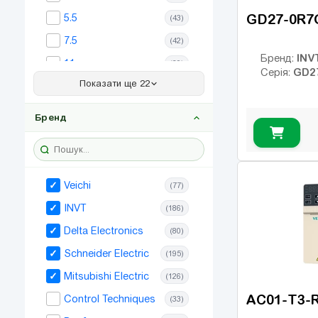
GD27-0R7
5.5
(43)
7.5
(42)
INV
Бренд:
11
(39)
GD2
Серія:
Показати ще 22
15
(37)
18.5
(34)
Бренд
22
(35)
30
(28)
37
(27)
Veichi
(77)
45
(25)
INVT
(186)
55
(26)
Delta Electronics
(80)
75
(22)
Schneider Electric
(195)
90
(15)
Mitsubishi Electric
(126)
110
(14)
AC01-T3-
Control Techniques
(33)
132
(12)