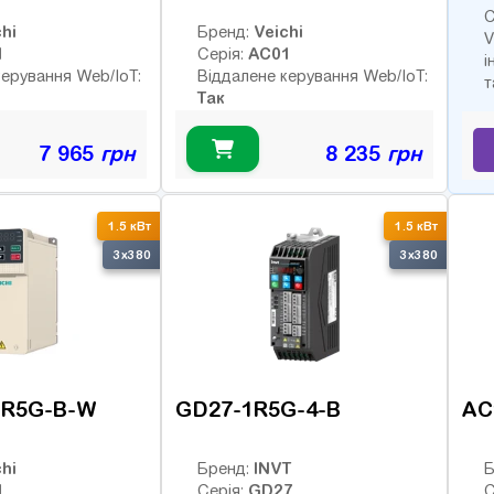
С
hi
Veichi
Бренд:
V
1
AC01
Серія:
і
керування Web/IoT:
Віддалене керування Web/IoT:
т
Так
7 965
грн
8 235
грн
1.5 кВт
1.5 кВт
3x380
3x380
1R5G-B-W
GD27-1R5G-4-B
AC
hi
INVT
Бренд:
Б
1
GD27
Серія:
С