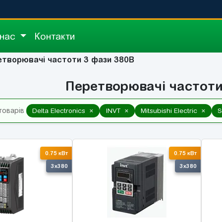
 нас
Контакти
етворювачі частоти 3 фази 380В
Перетворювачі частоти
×
×
×
товарів
Delta Electronics
INVT
Mitsubishi Electric
S
0.75 кВт
0.75 кВт
3x380
3x380