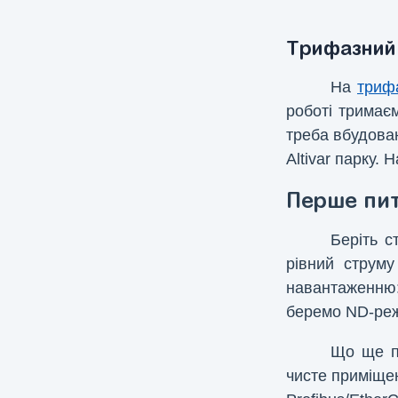
Трифазний 
На
триф
роботі трима
треба вбудова
Altivar парку.
Перше пит
Беріть с
рівний струму
навантаженню:
беремо ND-режи
Що ще п
чисте приміщен