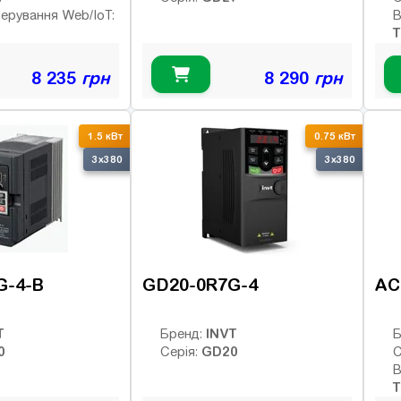
керування Web/IoT:
В
Т
8 235
грн
8 290
грн
1.5 кВт
0.75 кВт
3x380
3x380
G-4-B
GD20-0R7G-4
AC
T
INVT
Бренд:
Б
0
GD20
Серія:
С
В
Т