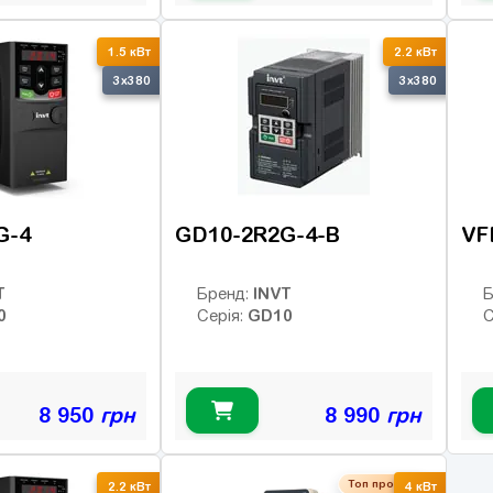
1.5 кВт
2.2 кВт
3x380
3x380
G-4
GD10-2R2G-4-B
VF
T
INVT
Бренд:
Б
0
GD10
Серія:
С
8 950
грн
8 990
грн
Топ продаж
2.2 кВт
4 кВт