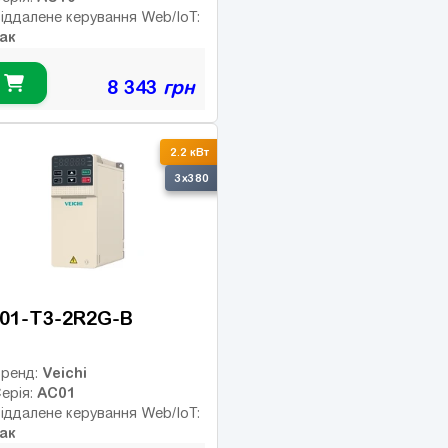
іддалене керування Web/IoT:
ак
8 343
грн
2.2 кВт
3x380
01-T3-2R2G-B
Veichi
ренд:
AC01
ерія:
іддалене керування Web/IoT:
ак