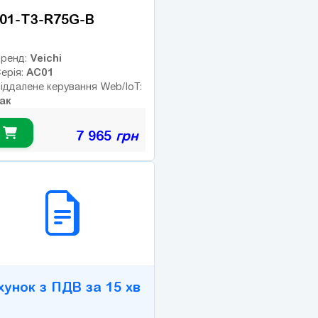
01-T3-R75G-B
Veichi
ренд:
AC01
ерія:
іддалене керування Web/IoT:
ак
7 965
грн
2B СЕРВІС
хунок з ПДВ за 15 хв