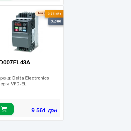
Топ продаж
0.75 кВт
3x380
D007EL43A
Delta Electronics
ренд:
VFD-EL
ерія:
9 561
грн