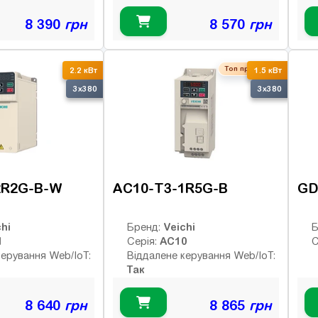
8 390
грн
8 570
грн
Топ продаж
2.2 кВт
1.5 кВт
3x380
3x380
2R2G-B-W
AC10-T3-1R5G-B
GD
hi
Veichi
Бренд:
Б
1
AC10
Серія:
С
керування Web/IoT:
Віддалене керування Web/IoT:
Так
8 640
грн
8 865
грн