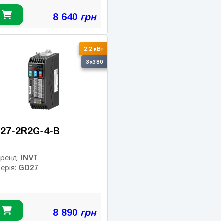
8 640
грн
2.2 кВт
3x380
27-2R2G-4-B
INVT
ренд:
GD27
ерія:
8 890
грн