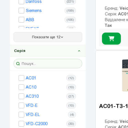
Danfoss
(221)
160
(11)
Veic
Бренд:
Siemens
(199)
AC0
Серія:
185
(8)
ABB
Віддалене 
(106)
Так
200
(7)
ENEXT
(27)
220
(8)
Показати ще 12
Frecon
(34)
250
(8)
Simphoenix
(34)
Серія
280
(8)
Allen Bradley
(38)
315
(8)
Bosch Rexroth
(134)
350
(2)
Hitachi
(45)
AC01
(12)
400
(5)
Invertek
(11)
AC10
(10)
450
(3)
Lenze
(37)
AC310
(27)
500
(4)
LS
(16)
AC01-T3-
VFD-E
(10)
Omron
(26)
VFD-EL
(4)
SEW
(15)
Veic
Бренд:
VFD-C2000
(30)
AC0
Серія: