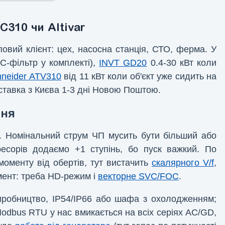
C310 чи Altivar
вий клієнт: цех, насосна станція, СТО, ферма. У
C-фільтр у комплекті),
INVT GD20
0.4-30 кВт коли
hneider ATV310
від 11 кВт коли об'єкт уже сидить на
доставка з Києва 1-3 дні Новою Поштою.
ння
). Номінальний струм ЧП мусить бути більший або
ресорів додаємо +1 ступінь, бо пуск важкий. По
оменту від обертів, тут вистачить
скалярного V/f
,
мент: треба HD-режим і
векторне SVC/FOC
.
робництво, IP54/IP66 або шафа з охолодженням;
Modbus RTU у нас вмикається на всіх серіях AC/GD,