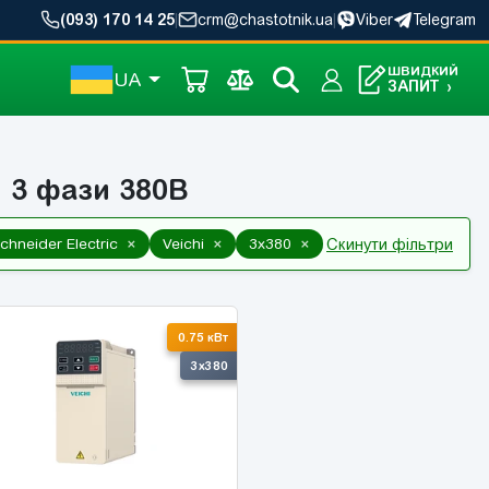
(093) 170 14 25
|
crm@chastotnik.ua
|
Viber
Telegram
ШВИДКИЙ
UA
ЗАПИТ
›
 3 фази 380В
×
×
×
chneider Electric
Veichi
3x380
Скинути фільтри
0.75 кВт
3x380