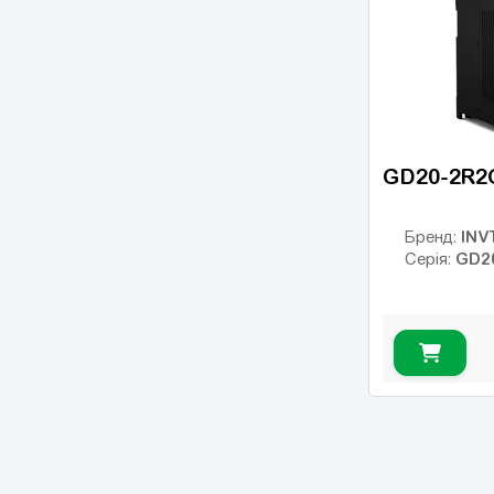
GD20-2R2
INV
Бренд:
GD2
Серія: