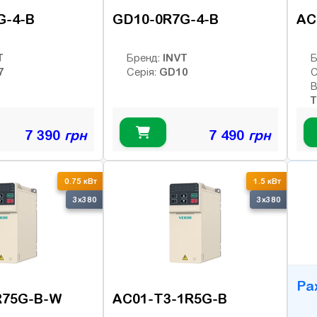
G-4-B
GD10-0R7G-4-B
AC
T
INVT
Бренд:
Б
7
GD10
Серія:
С
В
Т
7 390
грн
7 490
грн
B
0.75 кВт
1.5 кВт
3x380
3x380
Ра
R75G-B-W
AC01-T3-1R5G-B