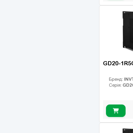
GD20-1R5
INV
Бренд:
GD2
Серія: