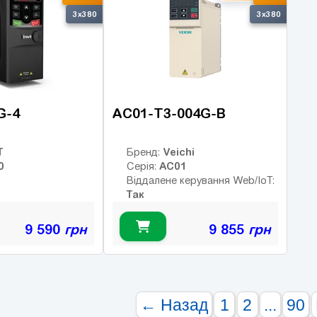
3x380
3x380
G-4
AC01-T3-004G-B
T
Veichi
Бренд:
0
AC01
Серія:
Віддалене керування Web/IoT:
Так
9 590
грн
9 855
грн
← Назад
1
2
...
90