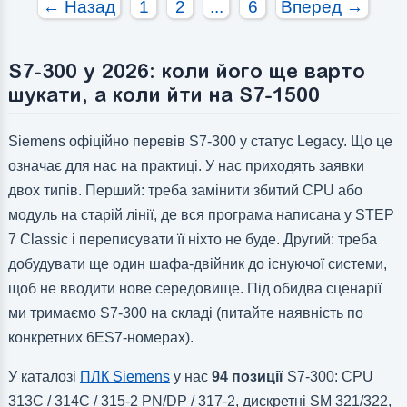
← Назад
1
2
...
6
Вперед →
Число дискретних виходів:
Число дискретних виходів:
Число високочастотних виходів:
Число високочастотних виходів:
S7-300 у 2026: коли його ще варто
шукати, а коли йти на S7-1500
Siemens офіційно перевів S7-300 у статус Legacy. Що це
означає для нас на практиці. У нас приходять заявки
двох типів. Перший: треба замінити збитий CPU або
модуль на старій лінії, де вся програма написана у STEP
7 Classic і переписувати її ніхто не буде. Другий: треба
добудувати ще один шафа-двійник до існуючої системи,
щоб не вводити нове середовище. Під обидва сценарії
ми тримаємо S7-300 на складі (питайте наявність по
конкретних 6ES7-номерах).
У каталозі
ПЛК Siemens
у нас
94 позиції
S7-300: CPU
313C / 314C / 315-2 PN/DP / 317-2, дискретні SM 321/322,