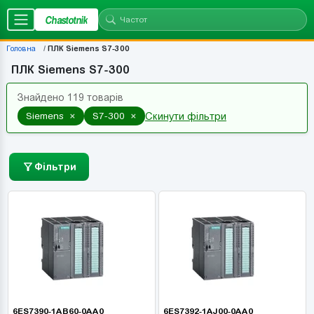
Chastotnik
Головна
ПЛК Siemens S7-300
ПЛК Siemens S7-300
Знайдено 119 товарів
×
×
Siemens
S7-300
Скинути фільтри
Фільтри
6ES7390-1AB60-0AA0
6ES7392-1AJ00-0AA0