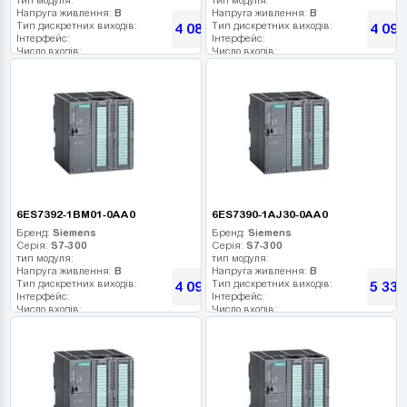
Напруга живлення:
В
Напруга живлення:
В
Тип дискретних виходів:
Тип дискретних виходів:
4 086
4 096
грн
Інтерфейс:
Інтерфейс:
Число входів:
Число входів:
Кількість релейних виходів:
Кількість релейних виходів:
USB порт:
USB порт:
Число дискретних виходів:
Число дискретних виходів:
Число високочастотних виходів:
Число високочастотних виходів:
6ES7392-1BM01-0AA0
6ES7390-1AJ30-0AA0
Бренд:
Siemens
Бренд:
Siemens
Серія:
S7-300
Серія:
S7-300
тип модуля:
тип модуля:
Напруга живлення:
В
Напруга живлення:
В
Тип дискретних виходів:
Тип дискретних виходів:
4 096
5 335
грн
Інтерфейс:
Інтерфейс:
Число входів:
Число входів:
Кількість релейних виходів:
Кількість релейних виходів:
USB порт:
USB порт:
Число дискретних виходів:
Число дискретних виходів:
Число високочастотних виходів:
Число високочастотних виходів: