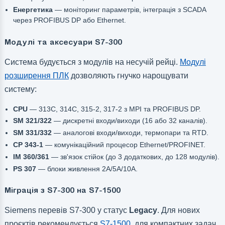
Енергетика
— моніторинг параметрів, інтеграція з SCADA
через PROFIBUS DP або Ethernet.
Модулі та аксесуари S7-300
Система будується з модулів на несучій рейці.
Модулі
розширення ПЛК
дозволяють гнучко нарощувати
систему:
CPU
— 313C, 314C, 315-2, 317-2 з MPI та PROFIBUS DP.
SM 321/322
— дискретні входи/виходи (16 або 32 каналів).
SM 331/332
— аналогові входи/виходи, термопари та RTD.
CP 343-1
— комунікаційний процесор Ethernet/PROFINET.
IM 360/361
— зв'язок стійок (до 3 додаткових, до 128 модулів).
PS 307
— блоки живлення 2А/5А/10А.
Міграція з S7-300 на S7-1500
Siemens перевів S7-300 у статус
Legacy
. Для нових
проєктів рекомендується
S7-1500
, для компактних задач