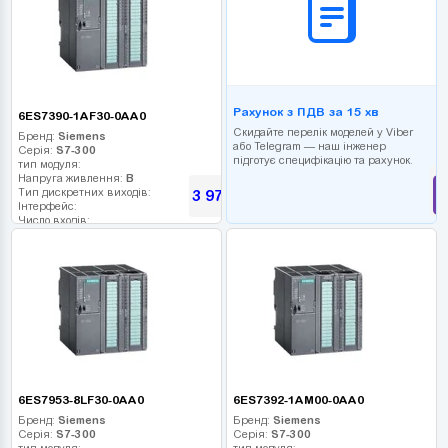
Рахунок з ПДВ за 15 хв
6ES7390-1AF30-0AA0
Скидайте перелік моделей у Viber
Бренд:
Siemens
або Telegram — наш інженер
Серія:
S7-300
підготує специфікацію та рахунок.
тип модуля:
Напруга живлення:
В
Тип дискретних виходів:
3 979
грн
Інтерфейс:
Число входів:
Кількість релейних виходів:
USB порт:
Число дискретних виходів:
Число високочастотних виходів:
6ES7953-8LF30-0AA0
6ES7392-1AM00-0AA0
Бренд:
Siemens
Бренд:
Siemens
Серія:
S7-300
Серія:
S7-300
тип модуля:
тип модуля: