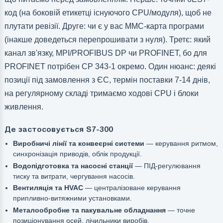
код (на боковій етикетці існуючого CPU/модуля), щоб не
плутати ревізії. Друге: чи є у вас MMC-карта програми
(інакше доведеться перепрошивати з нуля). Третє: який
канал зв'язку, MPI/PROFIBUS DP чи PROFINET, бо для
PROFINET потрібен CP 343-1 окремо. Один нюанс: деякі
позиції під замовлення з ЄС, термін поставки 7-14 днів,
на регулярному складі тримаємо ходові CPU і блоки
живлення.
Де застосовується S7-300
Виробничі лінії та конвеєрні системи
— керування ритмом,
синхронізація приводів, облік продукції.
Водопідготовка та насосні станції
— ПІД-регулювання
тиску та витрати, чергування насосів.
Вентиляція та HVAC
— централізоване керування
припливно-витяжними установками.
Металообробне та пакувальне обладнання
— точне
позиціонування осей, лічильники виробів.