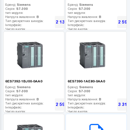
Бренд:
Siemens
Бренд:
Siemens
Серія:
S7-300
Серія:
S7-300
тип модуля:
тип модуля:
Напруга живлення:
В
Напруга живлення:
В
Тип дискретних виходів:
Тип дискретних виходів:
2 135
2 594
грн
Інтерфейс:
Інтерфейс:
Число входів:
Число входів:
Кількість релейних виходів:
Кількість релейних виходів:
USB порт:
USB порт:
Число дискретних виходів:
Число дискретних виходів:
Число високочастотних виходів:
Число високочастотних виходів:
6ES7392-1BJ00-0AA0
6ES7390-1AE80-0AA0
Бренд:
Siemens
Бренд:
Siemens
Серія:
S7-300
Серія:
S7-300
тип модуля:
тип модуля:
Напруга живлення:
В
Напруга живлення:
В
Тип дискретних виходів:
Тип дискретних виходів:
2 594
3 316
грн
Інтерфейс:
Інтерфейс:
Число входів:
Число входів:
Кількість релейних виходів:
Кількість релейних виходів:
USB порт:
USB порт:
B2B СЕРВІС
Число дискретних виходів:
Число дискретних виходів:
Число високочастотних виходів:
Число високочастотних виходів: