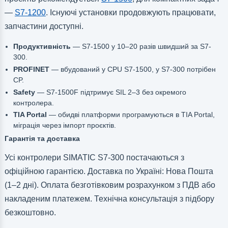
—
S7-1200
. Існуючі установки продовжують працювати,
запчастини доступні.
Продуктивність
— S7-1500 у 10–20 разів швидший за S7-
300.
PROFINET
— вбудований у CPU S7-1500, у S7-300 потрібен
CP.
Safety
— S7-1500F підтримує SIL 2–3 без окремого
контролера.
TIA Portal
— обидві платформи програмуються в TIA Portal,
міграція через імпорт проєктів.
Гарантія та доставка
Усі контролери SIMATIC S7-300 постачаються з
офіційною гарантією. Доставка по Україні: Нова Пошта
(1–2 дні). Оплата безготівковим розрахунком з ПДВ або
накладеним платежем. Технічна консультація з підбору
безкоштовно.