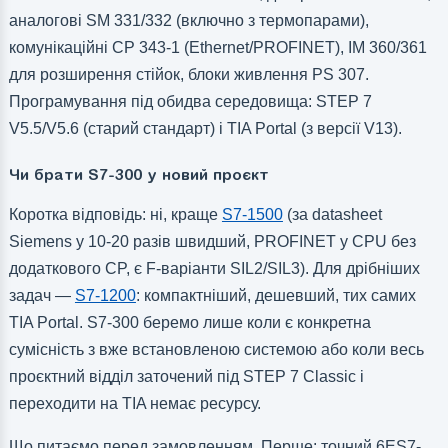
аналогові SM 331/332 (включно з термопарами),
комунікаційні CP 343-1 (Ethernet/PROFINET), IM 360/361
для розширення стійок, блоки живлення PS 307.
Програмування під обидва середовища: STEP 7
V5.5/V5.6 (старий стандарт) і TIA Portal (з версії V13).
Чи брати S7-300 у новий проєкт
Коротка відповідь: ні, краще
S7-1500
(за datasheet
Siemens у 10-20 разів швидший, PROFINET у CPU без
додаткового CP, є F-варіанти SIL2/SIL3). Для дрібніших
задач —
S7-1200
: компактніший, дешевший, тих самих
TIA Portal. S7-300 беремо лише коли є конкретна
сумісність з вже встановленою системою або коли весь
проєктний відділ заточений під STEP 7 Classic і
переходити на TIA немає ресурсу.
Що питаємо перед замовленням. Перше: точний 6ES7-