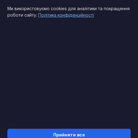
Політика конфіденційності
Ми використовуємо cookies для аналітики та покращення
роботи сайту.
Політика конфіденційності
(093) 170 14 25
Знайдемо. Підкажемо. Домовимося
Відгуки Google
4.9
★★★★★
Контакти
Прийняти все