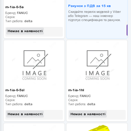
Рахунок з ПДВ за 15 хв
m-1ia-0-5a
Скидайте перелік моделей у Viber
Бренд:
FANUC
або Telegram — наш інженер
Серія:
підготує специфікацію та рахунок.
Тип робота:
delta
Немає в наявності
m-1ia-0-5sl
m-1ia-1hl
Бренд:
FANUC
Бренд:
FANUC
Серія:
Серія:
Тип робота:
delta
Тип робота:
delta
Немає в наявності
Немає в наявності