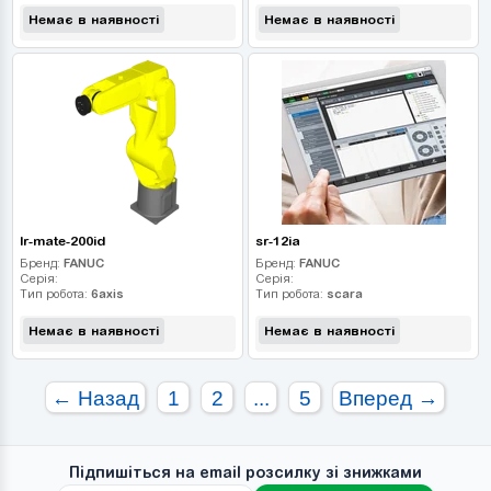
Немає в наявності
Немає в наявності
lr-mate-200id
sr-12ia
Бренд:
FANUC
Бренд:
FANUC
Серія:
Серія:
Тип робота:
6axis
Тип робота:
scara
Немає в наявності
Немає в наявності
← Назад
1
2
...
5
Вперед →
Підпишіться на email розсилку зі знижками