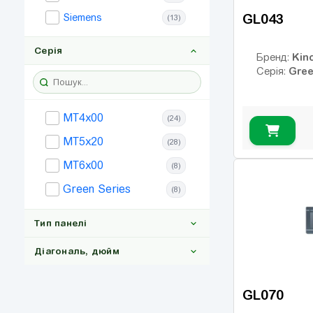
GL043
Siemens
(13)
Серія
Kin
Бренд:
Gree
Серія:
MT4x00
(24)
MT5x20
(28)
MT6x00
(8)
Green Series
(8)
Тип панелі
Діагональ, дюйм
графическая
(68)
GL070