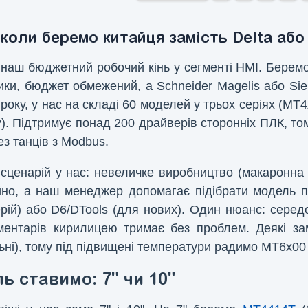
 коли беремо китайця замість Delta або
 наш бюджетний робочий кінь у сегменті HMI. Берем
ки, бюджет обмежений, а Schneider Magelis або Sie
року, у нас на складі 60 моделей у трьох серіях (M
). Підтримує понад 200 драйверів сторонніх ПЛК, тому
ез танців з Modbus.
сценарій у нас: невеличке виробництво (макаронна л
но, а наш менеджер допомагає підібрати модель 
ерій) або D6/DTools (для нових). Один нюанс: серед
оментарів кирилицею тримає без проблем. Деякі за
льні), тому під підвищені температури радимо MT6x0
ь ставимо: 7" чи 10"