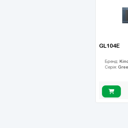
GL104E
Kin
Бренд:
Gree
Серія: