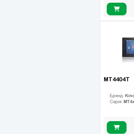
MT4404T
Kin
Бренд:
MT4
Серія: