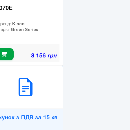
070E
Kinco
ренд:
Green Series
ерія:
8 156
грн
2B СЕРВІС
хунок з ПДВ за 15 хв