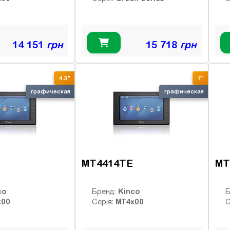
14 151
грн
15 718
грн
4.3"
7"
графическая
графическая
MT4414TE
MT
co
Kinco
Бренд:
Б
x00
MT4x00
Серія:
С