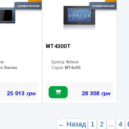
графическая
графическая
MT4300T
co
Kinco
Бренд:
n Series
MT4x00
Серія:
25 913
грн
28 308
грн
← Назад
1
2
...
4