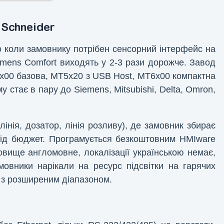
 Schneider
о коли замовнику потрібен сенсорний інтерфейс на
mens Comfort виходять у 2-3 рази дорожче. Завод
T4x00 базова, MT5x20 з USB Host, MT6x00 компактна
 стає в пару до Siemens, Mitsubishi, Delta, Omron,
інія, дозатор, лінія розливу), де замовник збирає
під бюджет. Програмується безкоштовним HMIware
овище англомовне, локалізації українською немає,
мовники нарікали на ресурс підсвітки на гарячих
0 з розширеним діапазоном.