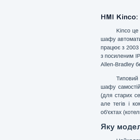
HMI Kinco:
Kinco це
шафу автомати
працює з 2003 
з посиленим IP
Allen-Bradley б
Типовий 
шафу самостій
(для старих с
але тегів і к
об'єктах (коте
Яку модел