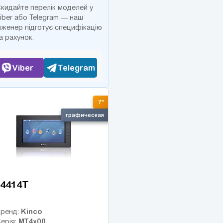
кидайте перелік моделей у
iber або Telegram — наш
нженер підготує специфікацію
а рахунок.
Viber
Telegram
7"
графическая
4414T
Kinco
ренд:
MT4x00
ерія: