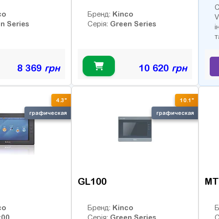
С
co
Kinco
Бренд:
V
n Series
Green Series
Серія:
і
т
8 369
грн
10 620
грн
4.3"
10.1"
графическая
графическая
GL100
MT
co
Kinco
Бренд:
Б
x00
Green Series
Серія:
С