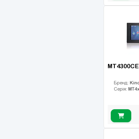
MT4300CE
Kin
Бренд:
MT4
Серія: