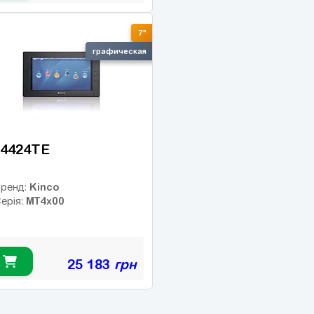
7"
графическая
4424TE
Kinco
ренд:
MT4x00
ерія:
25 183
грн