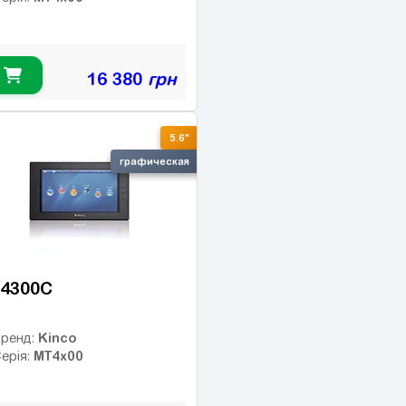
16 380
грн
5.6"
графическая
4300C
Kinco
ренд:
MT4x00
ерія: