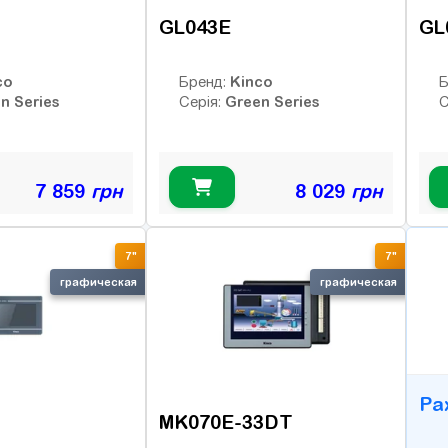
GL043E
GL
co
Kinco
Бренд:
Б
n Series
Green Series
Серія:
С
7 859
грн
8 029
грн
B
7"
7"
графическая
графическая
Ра
MK070E-33DT