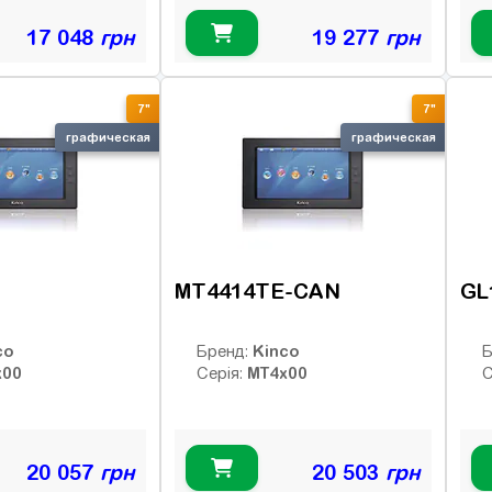
17 048
грн
19 277
грн
7"
7"
графическая
графическая
MT4414TE-CAN
GL
co
Kinco
Бренд:
Б
x00
MT4x00
Серія:
С
20 057
грн
20 503
грн