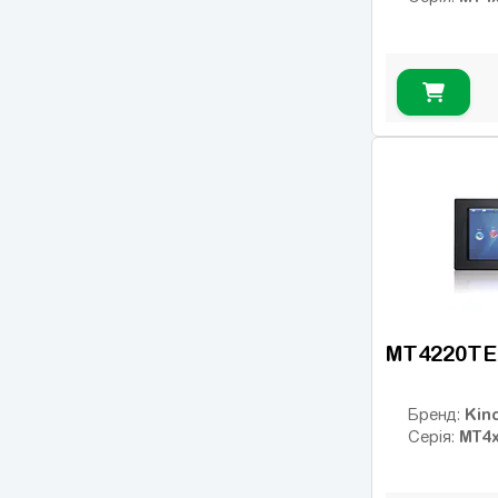
MT4220TE
Kin
Бренд:
MT4
Серія: