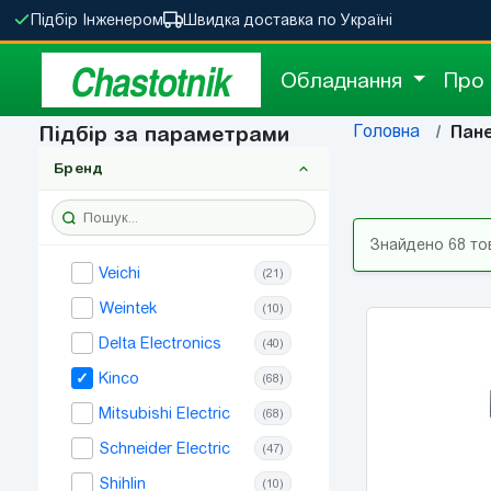
Підбір Інженером
Швидка доставка по Україні
Chastotnik
Обладнання
Про
Головна
Підбір за параметрами
Пане
Бренд
Знайдено 68 то
Veichi
(21)
Weintek
(10)
Delta Electronics
(40)
Kinco
(68)
Mitsubishi Electric
(68)
Schneider Electric
(47)
Shihlin
(10)