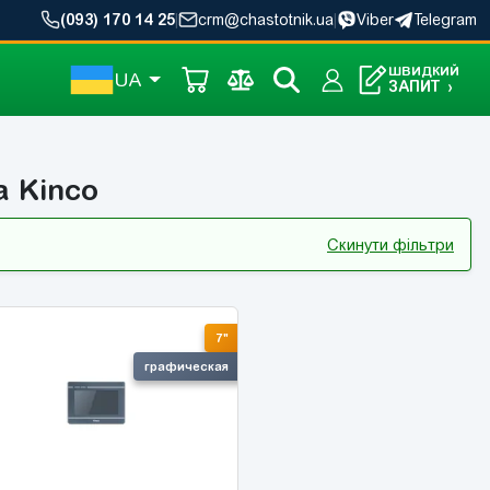
(093) 170 14 25
|
crm@chastotnik.ua
|
Viber
Telegram
ШВИДКИЙ
UA
ЗАПИТ
›
а Kinco
Скинути фільтри
7"
графическая