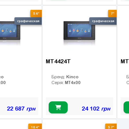
5.6"
7"
графическая
графическая
MT4424T
MT
co
Kinco
Бренд:
Б
x00
MT4x00
Серія:
С
22 687
грн
24 102
грн
10.4"
5.7"