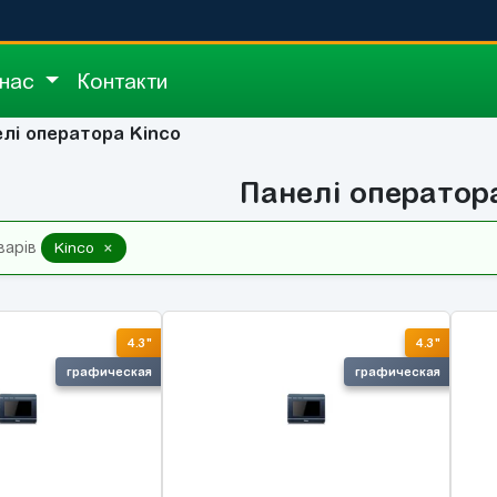
 нас
Контакти
лі оператора Kinco
Панелі оператор
×
варів
Kinco
4.3"
4.3"
графическая
графическая