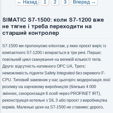
← Назад
1
2
3
Вперед →
Число дискретних виходів:
Число дискретних виходів:
Число високочастотних виходів:
Число високочастотних виходів:
SIMATIC S7-1500: коли S7-1200 вже
не тягне і треба переходити на
старший контролер
S7-1500 ми пропонуємо клієнтам, у яких проєкт виріс із
компактного S7-1200 і впирається в три речі. Перше:
повільний цикл сканування на великій кількості тегів.
Друге: відсутність нативного OPC UA. Третє:
неможливість підняти Safety Integrated без окремого F-
CPU. Типовий замовник у нас цьогоріч: модернізація лінії
розливу на харчовому виробництві (близько 4 000
змінних, синхронізація 6 осей через PROFINET IRT),
реконструкція котельні з SIL 3 або проєкт з виробництва
кормів. Маленькі цехи на S7-1500 не ставимо: дорого,