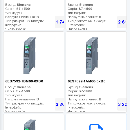
Бренд:
Siemens
Бренд:
Siemens
Серія:
S7-1500
Серія:
S7-1500
тип модуля:
тип модуля:
Напруга живлення:
В
Напруга живлення:
В
Тип дискретних виходів:
Тип дискретних виходів:
1 740
2 616
грн
Інтерфейс:
Інтерфейс:
Число входів:
Число входів:
Кількість релейних виходів:
Кількість релейних виходів:
USB порт:
USB порт:
Число дискретних виходів:
Число дискретних виходів:
Число високочастотних виходів:
Число високочастотних виходів:
6ES7592-1BM00-0XB0
6ES7592-1AM00-0XB0
Бренд:
Siemens
Бренд:
Siemens
Серія:
S7-1500
Серія:
S7-1500
тип модуля:
тип модуля:
Напруга живлення:
В
Напруга живлення:
В
Тип дискретних виходів:
Тип дискретних виходів:
3 202
3 202
грн
Інтерфейс:
Інтерфейс:
Число входів:
Число входів:
Кількість релейних виходів:
Кількість релейних виходів:
USB порт:
USB порт:
B2B СЕРВІС
Число дискретних виходів:
Число дискретних виходів:
Число високочастотних виходів:
Число високочастотних виходів: