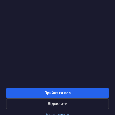
Знайдемо. Підкажемо. Домовимося
Відгуки Google
4.9
★★★★★
Контакти
Прийняти все
Відхилити
0
Налаштувати