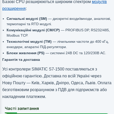
Базові CPU розширюються широким спектром
модулів
розширення
:
Сигнальні модулі (SM)
— дискретні входи/виходи, аналогові,
термопарні та RTD модулі.
Комунікаційні модулі (CM/CP)
— PROFIBUS DP, RS232/485,
Modbus TCP.
Технологічні модулі (TM)
— лічильники частоти до 400 кГц,
енкодери, апаратні ПІД-регулятори.
Блоки живлення (PS)
— системні 24В DC та 120/230В AC.
Гарантія та доставка
Усі контролери SIMATIC S7-1500 поставляються з
офіційною гарантією. Доставка по всій Україні через
Нову Пошту — Київ, Харків, Дніпро, Одеса, Львів. Оплата
безготівковим розрахунком з ПДВ для підприємств або
накладеним платежем.
Часті запитання