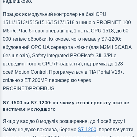
надлишково.
Працює як модульний контролер на базі CPU
1511/1513/1515/1516/1517/1518 з шиною PROFINET 100
Мбіт/с. Час бітової операції від 1 нс на CPU 1518, до 60
000 тегів/с обробки. Ключове, чого немає у S7-1200:
вбудований OPC UA сервер та клієнт (для M2M і SCADA
без шлюзів), Safety Integrated PROFIsafe SIL 3/PLe
всередині того ж CPU (F-варіанти), підтримка до 128
осей Motion Control. Програмується в TIA Portal V16+,
спільно з ET 200MP периферією через
PROFINET/PROFIBUS.
S7-1500 чи S7-1200: на якому етапі проєкту вже не
вистачає молодшого
Якщо у вас до 8 модулів розширення, до 4 осей руху і
Safety не дуже важлива, беремо
S7-1200
: переплачувати