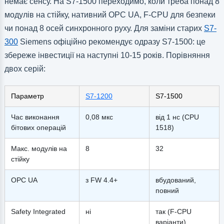
немає сенсу. На S7-1500 переходимо, коли треба понад 8
модулів на стійку, нативний OPC UA, F-CPU для безпеки
чи понад 8 осей синхронного руху. Для заміни старих
S7-
300
Siemens офіційно рекомендує одразу S7-1500: це
збереже інвестиції на наступні 10-15 років. Порівняння
двох серій:
Параметр
S7-1200
S7-1500
Час виконання
0,08 мкс
від 1 нс (CPU
бітових операцій
1518)
Макс. модулів на
8
32
стійку
OPC UA
з FW 4.4+
вбудований,
повний
Safety Integrated
ні
так (F-CPU
варіанти)