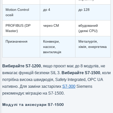
Motion Control
до 4
до 128
осей
PROFIBUS (DP
через CM
вбудований
Master)
(деякі CPU)
Призначення
Конвеєри,
Металургія,
насоси,
хімія, енергетика
вентиляція
Вибирайте S7-1200
, якщо проєкт має до 8 модулів, не
вимагає функцій безпеки SIL 3.
Вибирайте S7-1500
, коли
потрібна висока швидкодія, Safety Integrated, OPC UA
нативно. Для заміни застарілих
S7-300
Siemens
рекомендує міграцію на S7-1500.
Модулі та аксесуари S7-1500