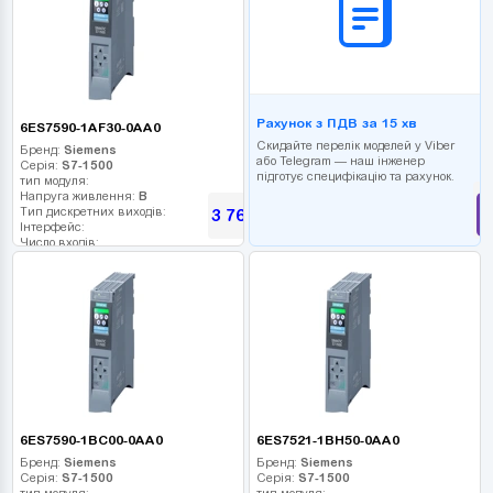
Рахунок з ПДВ за 15 хв
6ES7590-1AF30-0AA0
Скидайте перелік моделей у Viber
Бренд:
Siemens
або Telegram — наш інженер
Серія:
S7-1500
підготує специфікацію та рахунок.
тип модуля:
Напруга живлення:
В
Тип дискретних виходів:
3 768
грн
Інтерфейс:
Число входів:
Кількість релейних виходів:
USB порт:
Число дискретних виходів:
Число високочастотних виходів:
6ES7590-1BC00-0AA0
6ES7521-1BH50-0AA0
Бренд:
Siemens
Бренд:
Siemens
Серія:
S7-1500
Серія:
S7-1500
тип модуля:
тип модуля: