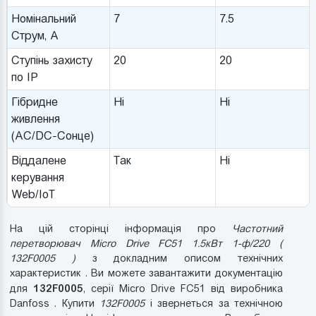
Номінальний
7
7.5
Струм, A
Ступінь захисту
20
20
по IP
Гібридне
Ні
Ні
живлення
(AC/DC-Сонце)
Віддалене
Так
Ні
керування
Web/IoT
На цій сторінці інформація про
Частотний
перетворювач Micro Drive FC51 1.5кВт 1-ф/220 (
132F0005 )
з докладним описом технічних
характеристик . Ви можете завантажити документацію
132F0005
для
, серії Micro Drive FC51 від виробника
Danfoss . Купити
132F0005
і звернеться за технічною