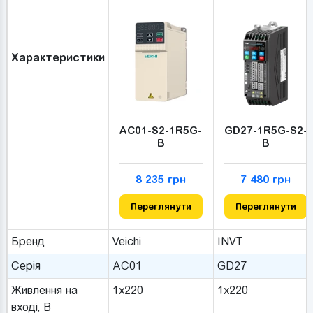
Характеристики
AC01-S2-1R5G-
GD27-1R5G-S2-
B
B
8 235 грн
7 480 грн
Переглянути
Переглянути
Бренд
Veichi
INVT
Серія
AC01
GD27
Живлення на
1x220
1x220
вході, В