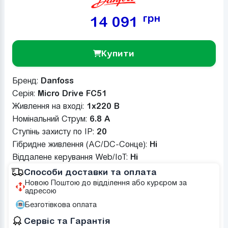
грн
14 091
Купити
Бренд:
Danfoss
Серія:
Micro Drive FC51
Живлення на вході:
1x220 В
Номінальний Струм:
6.8 A
Ступінь захисту по IP:
20
Гібридне живлення (AC/DC-Сонце):
Ні
Віддалене керування Web/IoT:
Ні
Способи доставки та оплата
Новою Поштою до відділення або курєром за
адресою
Безготівкова оплата
Сервіс та Гарантія