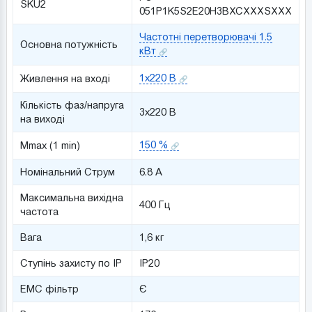
SKU2
051P1K5S2E20H3BXCXXXSXXX
Частотні перетворювачі 1.5
Основна потужність
кВт
1x220 В
Живлення на вході
Кількість фаз/напруга
3x220 В
на виході
150 %
Mmax (1 min)
Номінальний Струм
6.8 A
Максимальна вихідна
400 Гц
частота
Вага
1,6 кг
Ступінь захисту по IP
IP20
ЕМС фільтр
Є