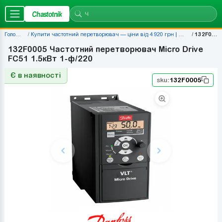
Chastotnik
Головна
Купити частотний перетворювач — ціни від 4 920 грн | Chastotnik.ua
132F0005
132F0005 Частотний перетворювач Micro Drive
FC51 1.5кВт 1-ф/220
Є в наявності
sku:
132F0005