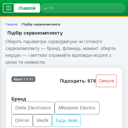
Chastotnik
Головна
Підбір сервокомплекту
Підбір сервокомплекту
Оберіть параметри серводвигуна чи готового
сервокомплекту — бренд, фланець, момент, оберти,
інерцію — і миттєво отримайте відповідні моделі з
ціною та наявністю.
Крок 1 з 11
Підходить: 676
Скинути
Бренд
Delta Electronics
Mitsubishi Electric
Omron
Veichi
Будь-який