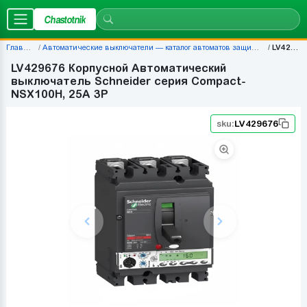
Chastotnik
Главная
Автоматические выключатели — каталог автоматов защиты | Chastotnik.ua
LV429676
LV429676 Корпусной Автоматический
выключатель Schneider серия Compact-
NSX100H, 25A 3P
sku:
LV429676