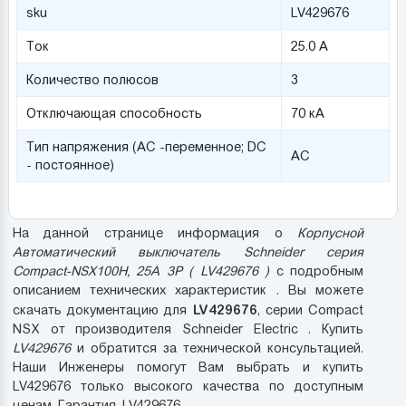
sku
LV429676
Ток
25.0 А
Количество полюсов
3
Отключающая способность
70 кА
Тип напряжения (AC -переменное; DC
AC
- постоянное)
На данной странице информация о
Корпусной
Автоматический выключатель Schneider серия
Compact-NSX100H, 25A 3P ( LV429676 )
с подробным
описанием технических характеристик . Вы можете
LV429676
скачать документацию для
, серии Compact
NSX от производителя Schneider Electric . Купить
LV429676
и обратится за технической консультацией.
Наши Инженеры помогут Вам выбрать и купить
LV429676 только высокого качества по доступным
ценам. Гарантия. LV429676