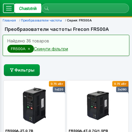
Chastotnik
Главная
Преобразователи частоты
Серия: FR500A
Преобразователи частоты Frecon FR500A
Найдено 36 товаров
×
FR500A
Скинути фільтри
Фильтры
0.75 кВт
0.75 кВт
1x220
3x380
FR500A-2T-0.7B
FR500A-4T-0.7G/1.5PB