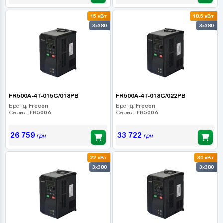
15 кВт
18.5 кВт
3x380
3x380
FR500A-4T-015G/018PB
FR500A-4T-018G/022PB
Бренд:
Frecon
Бренд:
Frecon
Серия:
FR500A
Серия:
FR500A
26 759
33 722
грн
грн
22 кВт
30 кВт
3x380
3x380