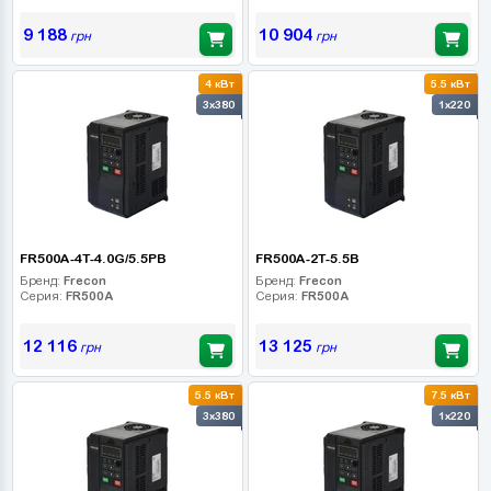
9 188
10 904
грн
грн
4 кВт
5.5 кВт
3x380
1x220
FR500A-4T-4.0G/5.5PB
FR500A-2T-5.5B
Бренд:
Frecon
Бренд:
Frecon
Серия:
FR500A
Серия:
FR500A
12 116
13 125
грн
грн
5.5 кВт
7.5 кВт
3x380
1x220