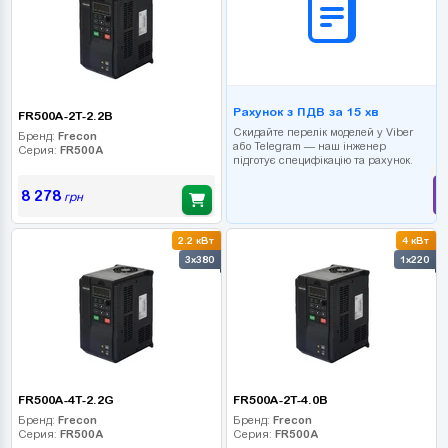
Рахунок з ПДВ за 15 хв
FR500A-2T-2.2B
Скидайте перелік моделей у Viber
Бренд:
Frecon
або Telegram — наш інженер
Серия:
FR500A
підготує специфікацію та рахунок.
8 278
грн
2.2 кВт
4 кВт
3x380
1x220
FR500A-4T-2.2G
FR500A-2T-4.0B
Бренд:
Frecon
Бренд:
Frecon
Серия:
FR500A
Серия:
FR500A