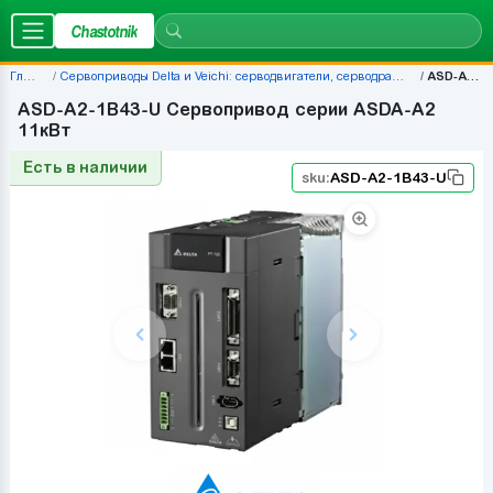
Chastotnik
Главная
Сервоприводы Delta и Veichi: серводвигатели, серводрайверы, комплекты — цены | Chastotnik.ua
ASD-A2-1B43-U
ASD-A2-1B43-U Cервопривод серии ASDA-A2
11кВт
Есть в наличии
sku:
ASD-A2-1B43-U