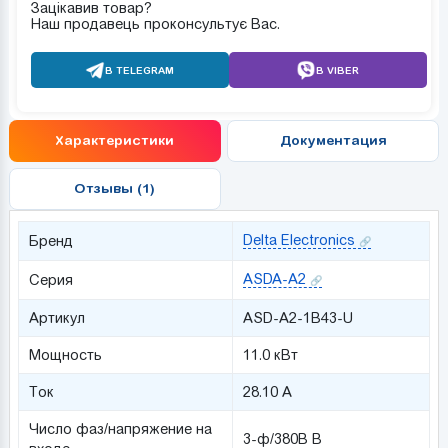
Зацікавив товар?
Наш продавець проконсультує Вас.
В TELEGRAM
В VIBER
Характеристики
Документация
Отзывы (1)
Delta Electronics
Бренд
ASDA-A2
Серия
Артикул
ASD-A2-1B43-U
Мощность
11.0 кВт
Ток
28.10 А
Число фаз/напряжение на
3-ф/380В В