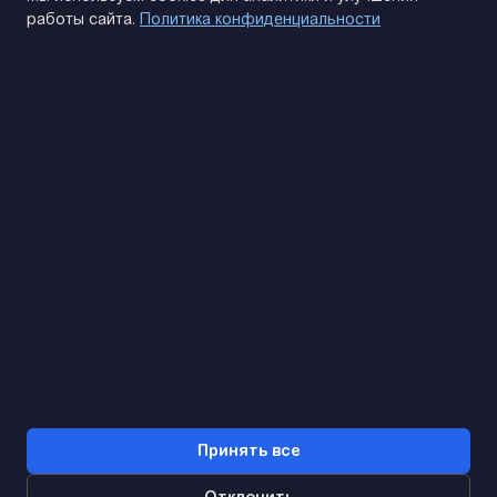
работы сайта.
Политика конфиденциальности
(093) 170 14 25
Найдем. Подскажем. Договоримся
Отзывы Google
4.9
★★★★★
Контакты
Принять все