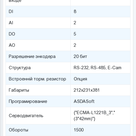
входе
DI
8
AI
2
DO
5
AO
2
Разрешение энкодера
20 бит
Структура
RS-232, RS-485, E-Cam
Встроенній торм. резистор
Опция
Габариты
212х231х381
Програмирование
ASDASoft
{"ECMA-L1221В_3","
Серводвигатель
(3"42mm)"}
Обороты
1500