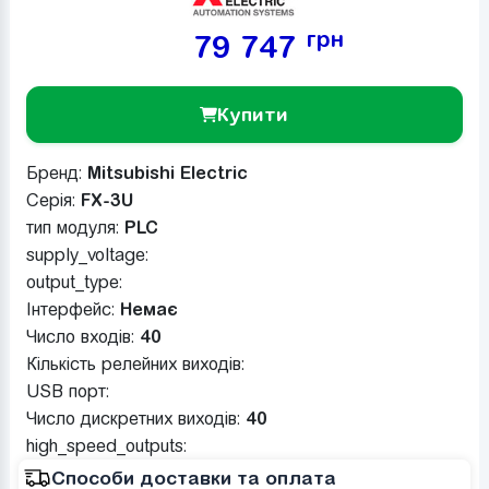
грн
79 747
Купити
Бренд:
Mitsubishi Electric
Серія:
FX-3U
тип модуля:
PLC
supply_voltage:
output_type:
Інтерфейс:
Немає
Число входів:
40
Кількість релейних виходів:
USB порт:
Число дискретних виходів:
40
high_speed_outputs:
Способи доставки та оплата