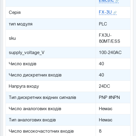
Electric
FX-3U
Серія
тип модуля
PLC
FX3U-
sku
80MT/ESS
supply_voltage_V
100-240AC
Число входів
40
Число дискретних входів
40
Напруга входу
24DC
Тип дискретних вхідних сигналів
PNP #NPN
Число аналогових входів
Немає
Тип аналогових входів
Немає
Число високочастотних входів
8