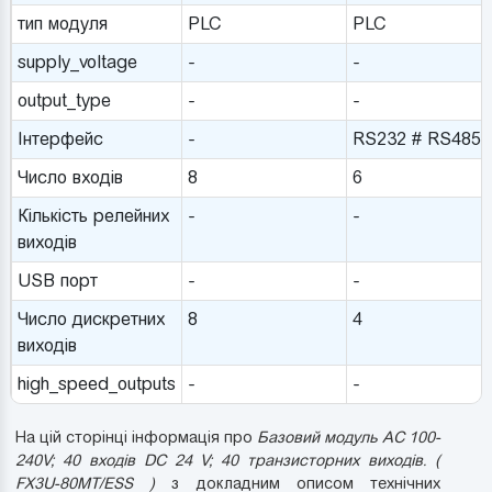
тип модуля
PLC
PLC
supply_voltage
-
-
output_type
-
-
Інтерфейс
-
RS232 # RS485
Число входів
8
6
Кількість релейних
-
-
виходів
USB порт
-
-
Число дискретних
8
4
виходів
high_speed_outputs
-
-
На цій сторінці інформація про
Базовий модуль AC 100-
240V; 40 входів DC 24 V; 40 транзисторних виходів. (
FX3U-80MT/ESS )
з докладним описом технічних