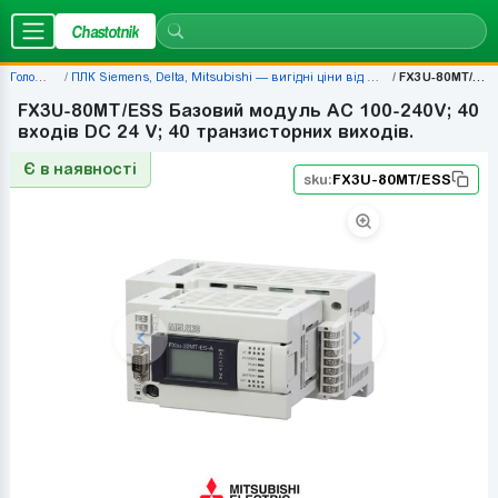
Chastotnik
Головна
ПЛК Siemens, Delta, Mitsubishi — вигідні ціни від 677 грн
FX3U-80MT/ESS
FX3U-80MT/ESS Базовий модуль AC 100-240V; 40
входів DC 24 V; 40 транзисторних виходів.
Є в наявності
sku:
FX3U-80MT/ESS