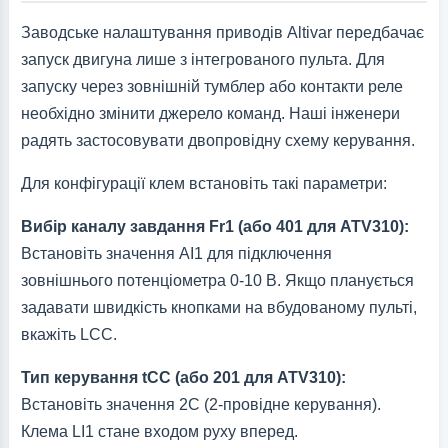
Заводське налаштування приводів Altivar передбачає
запуск двигуна лише з інтегрованого пульта. Для
запуску через зовнішній тумблер або контакти реле
необхідно змінити джерело команд. Наші інженери
радять застосовувати двопровідну схему керування.
Для конфігурації клем встановіть такі параметри:
Вибір каналу завдання Fr1 (або 401 для ATV310):
Встановіть значення AI1 для підключення
зовнішнього потенціометра 0-10 В. Якщо планується
задавати швидкість кнопками на вбудованому пульті,
вкажіть LCC.
Тип керування tCC (або 201 для ATV310):
Встановіть значення 2C (2-провідне керування).
Клема LI1 стане входом руху вперед.