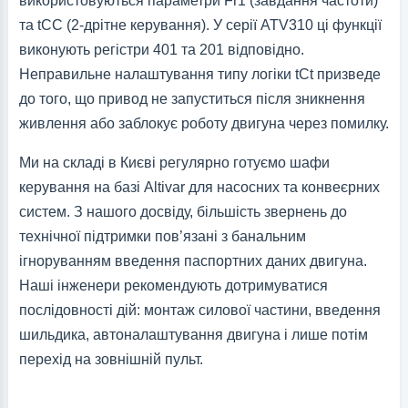
використовуються параметри Fr1 (завдання частоти)
та tCC (2-дрітне керування). У серії ATV310 ці функції
виконують регістри 401 та 201 відповідно.
Неправильне налаштування типу логіки tCt призведе
до того, що привод не запуститься після зникнення
живлення або заблокує роботу двигуна через помилку.
Ми на складі в Києві регулярно готуємо шафи
керування на базі Altivar для насосних та конвеєрних
систем. З нашого досвіду, більшість звернень до
технічної підтримки пов’язані з банальним
ігноруванням введення паспортних даних двигуна.
Наші інженери рекомендують дотримуватися
послідовності дій: монтаж силової частини, введення
шильдика, автоналаштування двигуна і лише потім
перехід на зовнішній пульт.