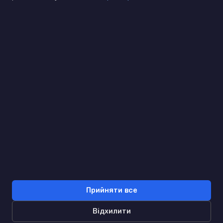
(093) 170 14 25
Знайдемо. Підкажемо. Домовимося
Відгуки Google
4.9
★★★★★
Контакти
Прийняти все
Відхилити