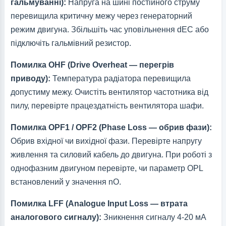
гальмуванні):
Напруга на шині постійного струму
перевищила критичну межу через генераторний
режим двигуна. Збільшіть час уповільнення dEC або
підключіть гальмівний резистор.
Помилка OHF (Drive Overheat — перегрів
приводу):
Температура радіатора перевищила
допустиму межу. Очистіть вентилятор частотника від
пилу, перевірте працездатність вентилятора шафи.
Помилка OPF1 / OPF2 (Phase Loss — обрив фази):
Обрив вхідної чи вихідної фази. Перевірте напругу
живлення та силовий кабель до двигуна. При роботі з
однофазним двигуном перевірте, чи параметр OPL
встановлений у значення nO.
Помилка LFF (Analogue Input Loss — втрата
аналогового сигналу):
Зникнення сигналу 4-20 мА