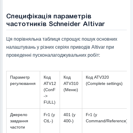
Специфікація параметрів
частотників Schneider Altivar
Ця порівняльна таблиця спрощує пошук основних
налаштувань у різних серіях приводів Altivar при
проведенні пусконалагоджувальних робіт:
Параметр
Код
Код
Код ATV320
регулювання
ATV12
ATV310
(Complete settings)
(ConF
(Меню)
->
FULL)
Джерело
Fr1 (у
401 (у
Fr1 (у
завдання
CtL-)
400-)
Command/Reference)
частоти