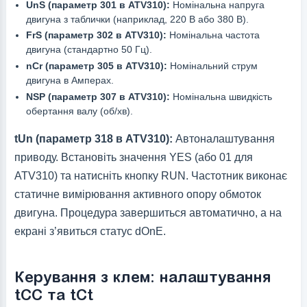
UnS (параметр 301 в ATV310):
Номінальна напруга
двигуна з таблички (наприклад, 220 В або 380 В).
FrS (параметр 302 в ATV310):
Номінальна частота
двигуна (стандартно 50 Гц).
nCr (параметр 305 в ATV310):
Номінальний струм
двигуна в Амперах.
NSP (параметр 307 в ATV310):
Номінальна швидкість
обертання валу (об/хв).
tUn (параметр 318 в ATV310):
Автоналаштування
приводу. Встановіть значення YES (або 01 для
ATV310) та натисніть кнопку RUN. Частотник виконає
статичне вимірювання активного опору обмоток
двигуна. Процедура завершиться автоматично, а на
екрані з’явиться статус dOnE.
Керування з клем: налаштування
tCC та tCt