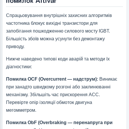
помилок Altivar
Спрацьовування внутрішніх захисних алгоритмів
частотника блокує вихідні транзистори для
запобігання пошкодженню силового мосту IGBT.
Більшість збоїв можна усунути без демонтажу
приводу.
Нижче наведено типові коди аварій та методи їх
діагностики:
Помилка OCF (Overcurrent — надструм):
Виникає
при занадто швидкому розгоні або заклинюванні
механізму. Збільшіть час прискорення ACC.
Перевірте опір ізоляції обмоток двигуна
мегомметром.
Помилка ObF (Overbraking — перенапруга при