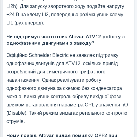
LI2h). Для запуску зворотного ходу подайте напругу
+24 В на клему LI2, попередньо розімкнувши клему
LI1 (рух вперед).
Чи підтримує частотник Altivar ATV12 роботу з
однофазними двигунами з заводу?
Офіційно Schneider Electric не заявляє підтримку
однофазних двигунів для ATV12, оскільки привід
розроблений для симетричного трифазного
навантаження. Однак реалізувати роботу
однофазного двигуна за схемою без конденсатора
можна, вимкнувши контроль обриву вихідної фази
шляхом встановлення параметра OPL у значення nO
(Disable). Такий режим вимагає ретельного контролю
струмів.
Чому привід Altivar видає помилку OPF2 при