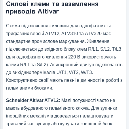
Силові клеми та заземлення
приводів Altivar
Схема підключення силовика для однофазних та
трифазних версій ATV12, ATV310 та ATV320 має
стандартне промислове маркування. Живлення
підключається до вхідного блоку клем R/L1, S/L2, T/L3
(для однофазного живлення 220 В використовують
клеми R/L1 та S/L2). Асинхронний двигун підключають
до вихідних терміналів U/T1, V/T2, W/T3.
Конструктивно серії мають певні відмінності в роботі з
гальмівними блоками.
Schneider Altivar ATV12:
Малі потужності часто не
мають вбудованого гальмівного ключа. Для зупинки
інерційних механізмів доведеться налаштовувати
тривалий час зупину або купувати зовнішній блок