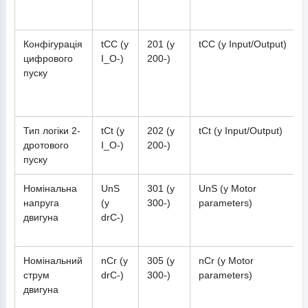
Конфігурація
tCC (у
201 (у
tCC (у Input/Output)
цифрового
I_O-)
200-)
пуску
Тип логіки 2-
tCt (у
202 (у
tCt (у Input/Output)
дротового
I_O-)
200-)
пуску
Номінальна
UnS
301 (у
UnS (у Motor
напруга
(у
300-)
parameters)
двигуна
drC-)
Номінальний
nCr (у
305 (у
nCr (у Motor
струм
drC-)
300-)
parameters)
двигуна