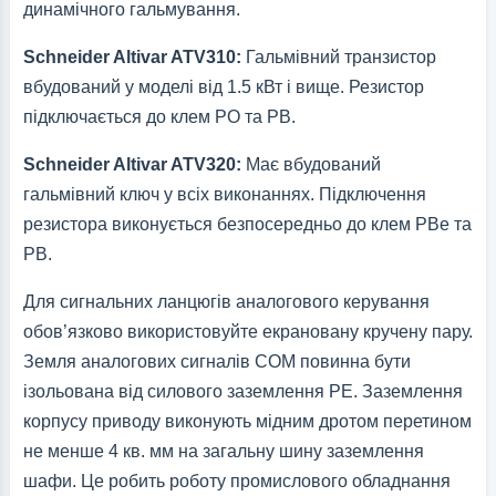
динамічного гальмування.
Schneider Altivar ATV310:
Гальмівний транзистор
вбудований у моделі від 1.5 кВт і вище. Резистор
підключається до клем PO та PB.
Schneider Altivar ATV320:
Має вбудований
гальмівний ключ у всіх виконаннях. Підключення
резистора виконується безпосередньо до клем PBe та
PB.
Для сигнальних ланцюгів аналогового керування
обов’язково використовуйте екрановану кручену пару.
Земля аналогових сигналів COM повинна бути
ізольована від силового заземлення PE. Заземлення
корпусу приводу виконують мідним дротом перетином
не менше 4 кв. мм на загальну шину заземлення
шафи. Це робить роботу промислового обладнання