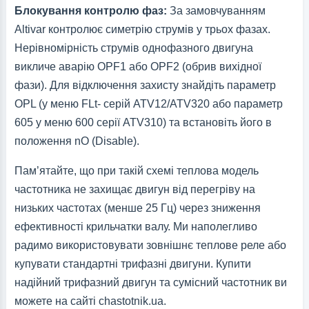
Блокування контролю фаз:
За замовчуванням
Altivar контролює симетрію струмів у трьох фазах.
Нерівномірність струмів однофазного двигуна
викличе аварію OPF1 або OPF2 (обрив вихідної
фази). Для відключення захисту знайдіть параметр
OPL (у меню FLt- серій ATV12/ATV320 або параметр
605 у меню 600 серії ATV310) та встановіть його в
положення nO (Disable).
Пам’ятайте, що при такій схемі теплова модель
частотника не захищає двигун від перегріву на
низьких частотах (менше 25 Гц) через зниження
ефективності крильчатки валу. Ми наполегливо
радимо використовувати зовнішнє теплове реле або
купувати стандартні трифазні двигуни. Купити
надійний трифазний двигун та сумісний частотник ви
можете на сайті chastotnik.ua.