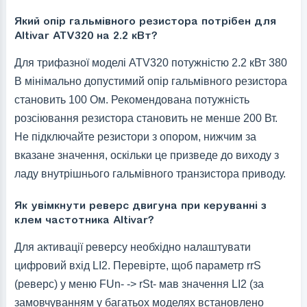
Який опір гальмівного резистора потрібен для
Altivar ATV320 на 2.2 кВт?
Для трифазної моделі ATV320 потужністю 2.2 кВт 380
В мінімально допустимий опір гальмівного резистора
становить 100 Ом. Рекомендована потужність
розсіювання резистора становить не менше 200 Вт.
Не підключайте резистори з опором, нижчим за
вказане значення, оскільки це призведе до виходу з
ладу внутрішнього гальмівного транзистора приводу.
Як увімкнути реверс двигуна при керуванні з
клем частотника Altivar?
Для активації реверсу необхідно налаштувати
цифровий вхід LI2. Перевірте, щоб параметр rrS
(реверс) у меню FUn- -> rSt- мав значення LI2 (за
замовчуванням у багатьох моделях встановлено