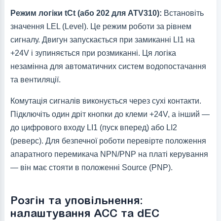
Режим логіки tCt (або 202 для ATV310):
Встановіть
значення LEL (Level). Це режим роботи за рівнем
сигналу. Двигун запускається при замиканні LI1 на
+24V і зупиняється при розмиканні. Ця логіка
незамінна для автоматичних систем водопостачання
та вентиляції.
Комутація сигналів виконується через сухі контакти.
Підключіть один дріт кнопки до клеми +24V, а інший —
до цифрового входу LI1 (пуск вперед) або LI2
(реверс). Для безпечної роботи перевірте положення
апаратного перемикача NPN/PNP на платі керування
— він має стояти в положенні Source (PNP).
Розгін та уповільнення:
налаштування ACC та dEC