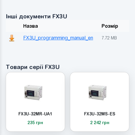
Інші документи FX3U
Назва
Розмір
FX3U_programming_manual_en
7.72 MB
Товари серії FX3U
FX3U-32MR-UA1
FX3U-32MS-ES
235 грн
2 242 грн