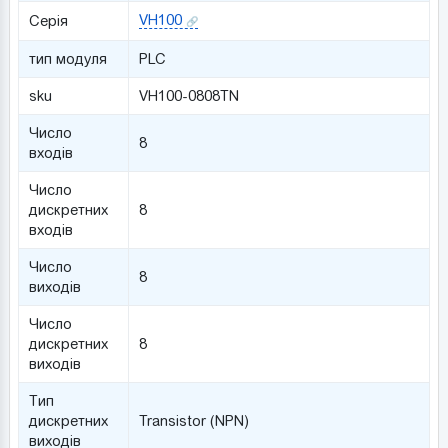
VH100
Серія
тип модуля
PLC
sku
VH100-0808TN
Число
8
входів
Число
дискретних
8
входів
Число
8
виходів
Число
дискретних
8
виходів
Тип
дискретних
Transistor (NPN)
виходів