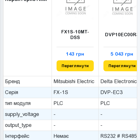
FX1S-10MT-
DVP10EC00R3
DSS
143 грн
5 043 грн
Переглянути
Переглянути
Бренд
Mitsubishi Electric
Delta Electronics
Серія
FX-1S
DVP-EC3
тип модуля
PLC
PLC
supply_voltage
-
-
output_type
-
-
Інтерфейс
Немає
RS232 # RS485