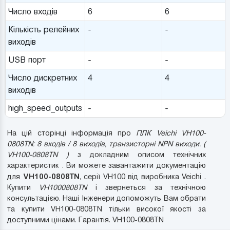
Число входів
6
6
Кількість релейних
-
-
виходів
USB порт
-
-
Число дискретних
4
4
виходів
high_speed_outputs
-
-
На цій сторінці інформація про
ПЛК Veichi VH100-
0808TN: 8 входів / 8 виходів, транзисторні NPN виходи. (
VH100-0808TN )
з докладним описом технічних
характеристик . Ви можете завантажити документацію
VH100-0808TN
для
, серії VH100 від виробника Veichi .
Купити
VH1000808TN
і звернеться за технічною
консультацією. Наші Інженери допоможуть Вам обрати
та купити VH100-0808TN тільки високої якості за
доступними цінами. Гарантія. VH100-0808TN