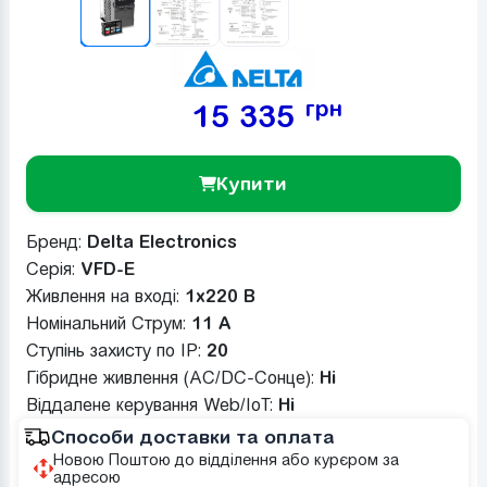
грн
15 335
Купити
Бренд:
Delta Electronics
Серія:
VFD-E
Живлення на вході:
1x220 В
Номінальний Струм:
11 A
Ступінь захисту по IP:
20
Гібридне живлення (AC/DC-Сонце):
Ні
Віддалене керування Web/IoT:
Ні
Способи доставки та оплата
Новою Поштою до відділення або курєром за
адресою