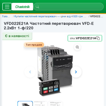
Chastotnik
Головна
Купити частотний перетворювач — ціни від 4 920 грн | Chastotnik.ua
VFD022E21A
VFD022E21A Частотний перетворювач VFD-E
2.2кВт 1-ф/220
Є в наявності
sku:
VFD022E21A
Топ продаж
Топ продаж