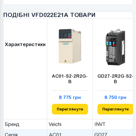
ПОДІБНІ VFD022E21A ТОВАРИ
Характеристики
AC01-S2-2R2G-
GD27-2R2G-S2-
B
B
8 775 грн
8 750 грн
Переглянути
Переглянути
Бренд
Veichi
INVT
Серія
AC01
GD27