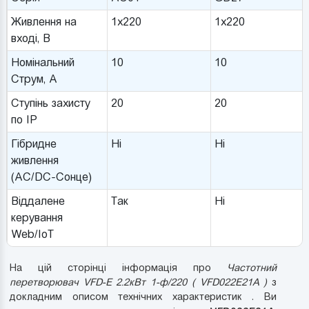
Живлення на
1x220
1x220
вході, В
Номінальний
10
10
Струм, A
Ступінь захисту
20
20
по IP
Гібридне
Ні
Ні
живлення
(AC/DC-Сонце)
Віддалене
Так
Ні
керування
Web/IoT
На цій сторінці інформація про
Частотний
перетворювач VFD-E 2.2кВт 1-ф/220 ( VFD022E21A )
з
докладним описом технічних характеристик . Ви