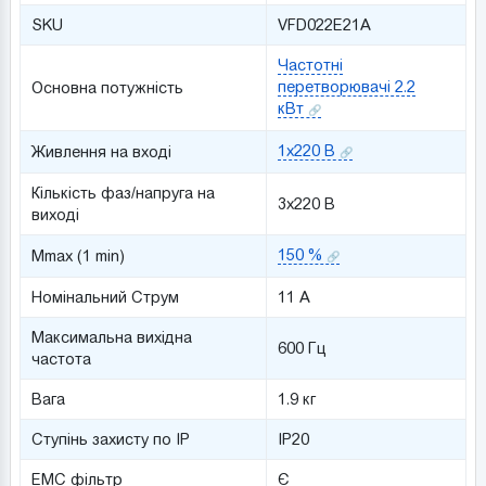
SKU
VFD022E21A
Частотні
перетворювачі 2.2
Основна потужність
кВт
1x220 В
Живлення на вході
Кількість фаз/напруга на
3x220 В
виході
150 %
Mmax (1 min)
Номінальний Струм
11 A
Максимальна вихідна
600 Гц
частота
Вага
1.9 кг
Ступінь захисту по IP
IP20
ЕМС фільтр
Є