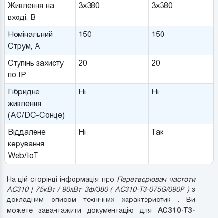
Живлення на
3x380
3x380
вході, В
Номінальний
150
150
Струм, A
Ступінь захисту
20
20
по IP
Гібридне
Ні
Ні
живлення
(AC/DC-Сонце)
Віддалене
Ні
Так
керування
Web/IoT
На цій сторінці інформація про
Перетворювач частоти
AC310 | 75кВт / 90кВт 3ф/380 ( AC310-T3-075G/090P )
з
докладним описом технічних характеристик . Ви
AC310-T3-
можете завантажити документацію для