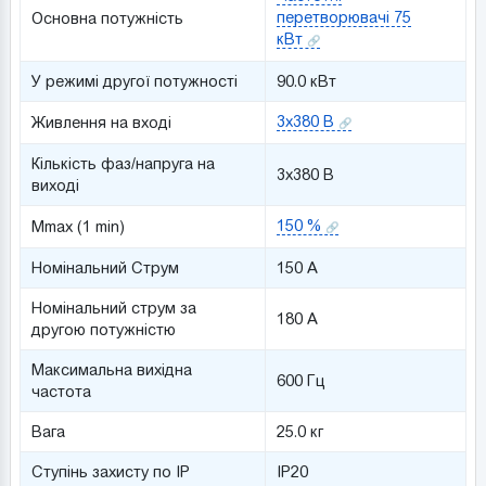
перетворювачі 75
Основна потужність
кВт
У режимі другої потужності
90.0 кВт
3x380 В
Живлення на вході
Кількість фаз/напруга на
3x380 В
виході
150 %
Mmax (1 min)
Номінальний Струм
150 A
Номінальний струм за
180 A
другою потужністю
Максимальна вихідна
600 Гц
частота
Вага
25.0 кг
Ступінь захисту по IP
IP20