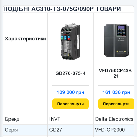
стану приводу.
ПОДІБНІ AC310-T3-075G/090P ТОВАРИ
Характеристики
VFD750CP43B-
GD270-075-4
21
109 000 грн
161 036 грн
Переглянути
Переглянути
Бренд
INVT
Delta Electronics
Серія
GD27
VFD-CP2000