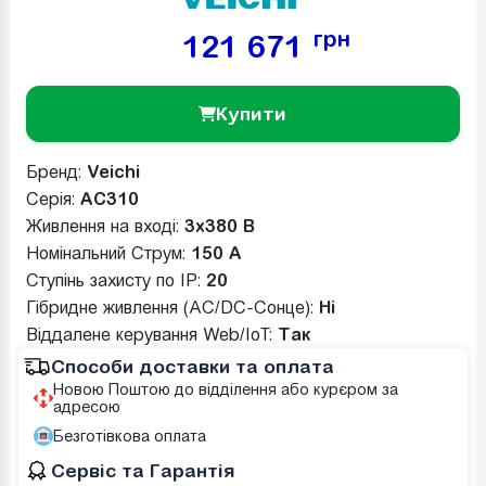
грн
121 671
Купити
Бренд:
Veichi
Серія:
AC310
Живлення на вході:
3x380 В
Номінальний Струм:
150 A
Ступінь захисту по IP:
20
Гібридне живлення (AC/DC-Сонце):
Ні
Віддалене керування Web/IoT:
Так
Способи доставки та оплата
Новою Поштою до відділення або курєром за
адресою
Безготівкова оплата
Сервіс та Гарантія