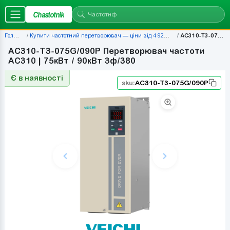
Chastotnik
Головна
Купити частотний перетворювач — ціни від 4 920 грн | Chastotnik.ua
AC310-T3-075G/090P
AC310-T3-075G/090P Перетворювач частоти
AC310 | 75кВт / 90кВт 3ф/380
Є в наявності
sku:
AC310-T3-075G/090P