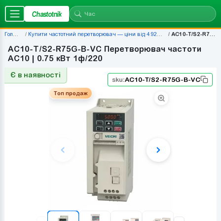
Chastotnik
Головна
Купити частотний перетворювач — ціни від 4 920 грн | Chastotnik.ua
AC10-T/S2-R75G-B-VC
AC10-T/S2-R75G-B-VC Перетворювач частоти
AC10 | 0.75 кВт 1ф/220
Є в наявності
sku:
AC10-T/S2-R75G-B-VC
Топ продаж
Топ продаж