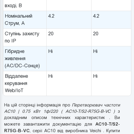
вході, В
Номінальний
4.2
4.2
Струм, A
Ступінь захисту
20
20
по IP
Гібридне
Ні
Ні
живлення
(AC/DC-Сонце)
Віддалене
Ні
Ні
керування
Web/IoT
На цій сторінці інформація про
Перетворювач частоти
AC10 | 0.75 кВт 1ф/220 ( AC10-T/S2-R75G-B-VC )
з
докладним описом технічних характеристик . Ви
AC10-T/S2-
можете завантажити документацію для
R75G-B-VC
, серії AC10 від виробника Veichi . Купити