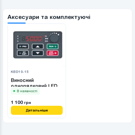
Аксесуари та комплектуючі
KBD10-15
Виносний
однорядковий LED-
пульт керування
В наявності
Veichi AC310
1 100
грн
Детальніше