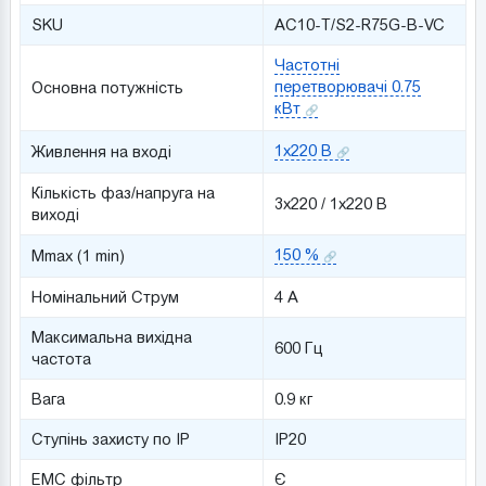
SKU
AC10-T/S2-R75G-B-VC
Частотні
перетворювачі 0.75
Основна потужність
кВт
1x220 В
Живлення на вході
Кількість фаз/напруга на
3x220 / 1x220 В
виході
150 %
Mmax (1 min)
Номінальний Струм
4 A
Максимальна вихідна
600 Гц
частота
Вага
0.9 кг
Ступінь захисту по IP
IP20
ЕМС фільтр
Є