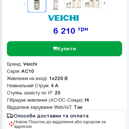
грн
6 210
Купити
Бренд:
Veichi
Серія:
AC10
Живлення на вході:
1x220 В
Номінальний Струм:
4 A
Ступінь захисту по IP:
20
Гібридне живлення (AC/DC-Сонце):
Ні
Віддалене керування Web/IoT:
Так
Способи доставки та оплата
Новою Поштою до відділення або курєром за
адресою