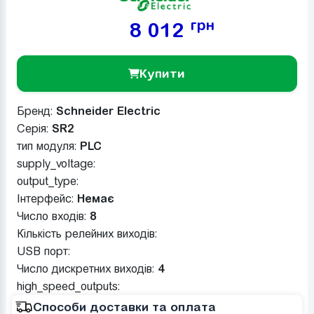
грн
8 012
Купити
Бренд:
Schneider Electric
Серія:
SR2
тип модуля:
PLC
supply_voltage:
output_type:
Інтерфейс:
Немає
Число входів:
8
Кількість релейних виходів:
USB порт:
Число дискретних виходів:
4
high_speed_outputs:
Способи доставки та оплата