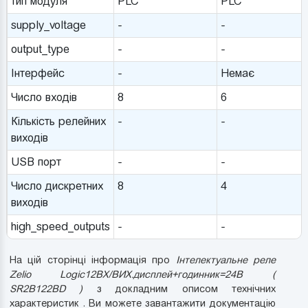
тип модуля
PLC
PLC
supply_voltage
-
-
output_type
-
-
Інтерфейс
-
Немає
Число входів
8
6
Кількість релейних
-
-
виходів
USB порт
-
-
Число дискретних
8
4
виходів
high_speed_outputs
-
-
На цій сторінці інформація про
Інтелектуальне реле
Zelio Logic12ВХ/ВИХ.дисплей+годинник=24В (
SR2B122BD )
з докладним описом технічних
характеристик . Ви можете завантажити документацію