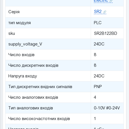
Electric
SR2
Серія
тип модуля
PLC
sku
SR2B122BD
supply_voltage_V
24DC
Число входів
8
Число дискретних входів
8
Напруга входу
24DC
Тип дискретних вхідних сигналів
PNP
Число аналогових входів
4
Тип аналогових входів
0-10V #0-24V
Число високочастотних входів
1