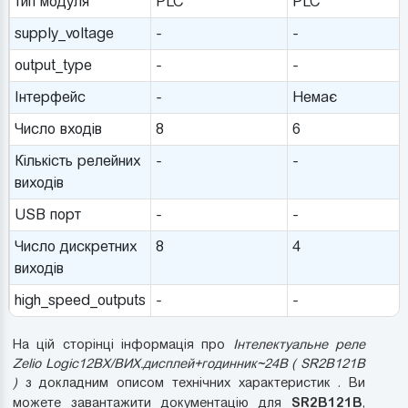
тип модуля
PLC
PLC
supply_voltage
-
-
output_type
-
-
Інтерфейс
-
Немає
Число входів
8
6
Кількість релейних
-
-
виходів
USB порт
-
-
Число дискретних
8
4
виходів
high_speed_outputs
-
-
На цій сторінці інформація про
Інтелектуальне реле
Zelio Logic12ВХ/ВИХ.дисплей+годинник~24В ( SR2B121B
)
з докладним описом технічних характеристик . Ви
SR2B121B
можете завантажити документацію для
,