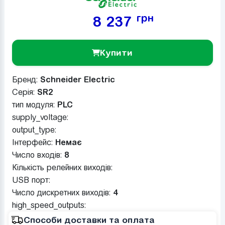
грн
8 237
Купити
Бренд:
Schneider Electric
Серія:
SR2
тип модуля:
PLC
supply_voltage:
output_type:
Інтерфейс:
Немає
Число входів:
8
Кількість релейних виходів:
USB порт:
Число дискретних виходів:
4
high_speed_outputs:
Способи доставки та оплата