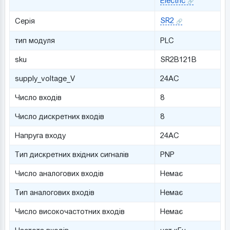
Electric
SR2
Серія
тип модуля
PLC
sku
SR2B121B
supply_voltage_V
24AC
Число входів
8
Число дискретних входів
8
Напруга входу
24AC
Тип дискретних вхідних сигналів
PNP
Число аналогових входів
Немає
Тип аналогових входів
Немає
Число високочастотних входів
Немає