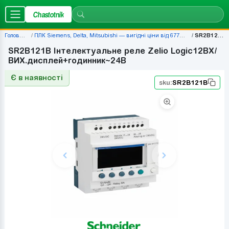
Chastotnik
Головна
ПЛК Siemens, Delta, Mitsubishi — вигідні ціни від 677 грн
SR2B121B
SR2B121B Інтелектуальне реле Zelio Logic12ВХ/
ВИХ.дисплей+годинник~24В
Є в наявності
sku:
SR2B121B