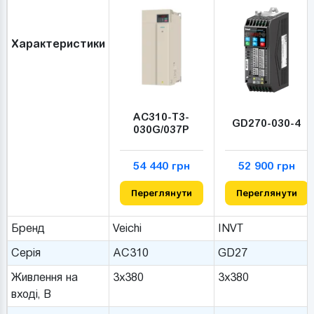
Характеристики
AC310-T3-
GD270-030-4
030G/037P
54 440 грн
52 900 грн
Переглянути
Переглянути
Бренд
Veichi
INVT
Серія
AC310
GD27
Живлення на
3x380
3x380
вході, В