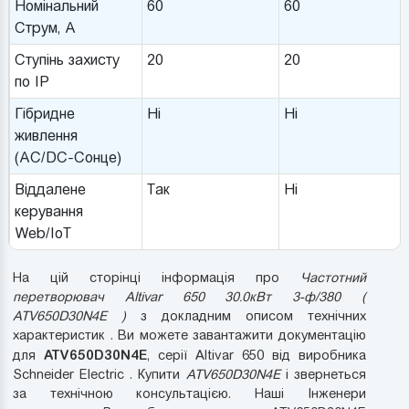
Номінальний
60
60
Струм, A
Ступінь захисту
20
20
по IP
Гібридне
Ні
Ні
живлення
(AC/DC-Сонце)
Віддалене
Так
Ні
керування
Web/IoT
На цій сторінці інформація про
Частотний
перетворювач Altivar 650 30.0кВт 3-ф/380 (
ATV650D30N4E )
з докладним описом технічних
характеристик . Ви можете завантажити документацію
ATV650D30N4E
для
, серії Altivar 650 від виробника
Schneider Electric . Купити
ATV650D30N4E
і звернеться
за технічною консультацією. Наші Інженери