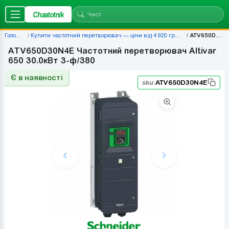
Chastotnik
Головна
Купити частотний перетворювач — ціни від 4 920 грн | Chastotnik.ua
ATV650D30N4E
ATV650D30N4E Частотний перетворювач Altivar
650 30.0кВт 3-ф/380
Є в наявності
sku:
ATV650D30N4E