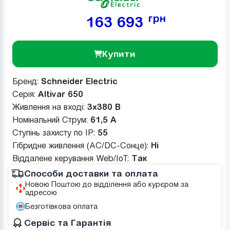
грн
163 693
Купити
Бренд:
Schneider Electric
Серія:
Altivar 650
Живлення на вході:
3x380 В
Номінальний Струм:
61,5 A
Ступінь захисту по IP:
55
Гібридне живлення (AC/DC-Сонце):
Ні
Віддалене керування Web/IoT:
Так
Способи доставки та оплата
Новою Поштою до відділення або курєром за
адресою
Безготівкова оплата
Сервіс та Гарантія