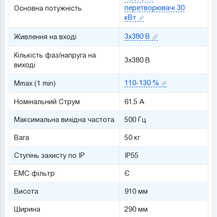
перетворювачі 30
Основна потужність
кВт
3x380 В
Живлення на вході
Кількість фаз/напруга на
3x380 В
виході
110-130 %
Mmax (1 min)
Номінальний Струм
61,5 A
Максимальна вихідна частота
500 Гц
Вага
50 кг
Ступінь захисту по IP
IP55
ЕМС фільтр
Є
Висота
910 мм
Ширина
290 мм