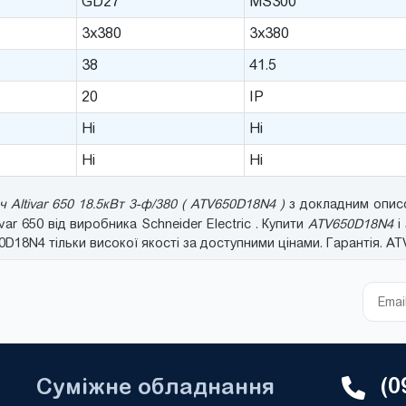
GD27
MS300
3x380
3x380
38
41.5
20
IP
Ні
Ні
Ні
Ні
Altivar 650 18.5кВт 3-ф/380 ( ATV650D18N4 )
з докладним описо
tivar 650 від виробника Schneider Electric . Купити
ATV650D18N4
і
18N4 тільки високої якості за доступними цінами. Гарантія. A
(0
Суміжне обладнання