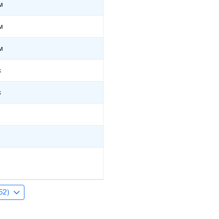
м
м
м
є
є
(52)