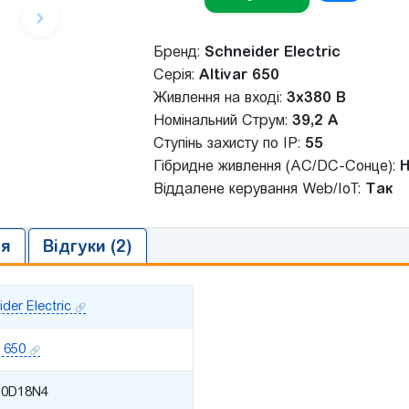
Бренд:
Schneider Electric
Серія:
Altivar 650
Живлення на вході:
3x380 В
Номінальний Струм:
39,2 A
Ступінь захисту по IP:
55
Гібридне живлення (AC/DC-Сонце):
Н
Віддалене керування Web/IoT:
Так
ія
Відгуки (2)
der Electric
r 650
50D18N4