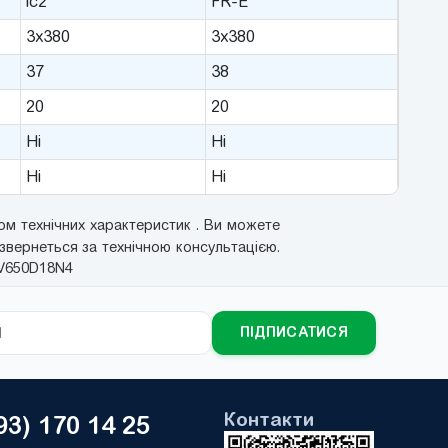
ic2
FR-E
3x380
3x380
37
38
20
20
Ні
Ні
Ні
Ні
м технічних характеристик . Ви можете
 звернеться за технічною консультацією.
TV650D18N4
ПІДПИСАТИСЯ
Контакти
93) 170 14 25