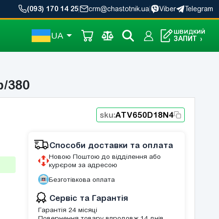
(093) 170 14 25
|
crm@chastotnik.ua
|
Viber
Telegram
ШВИДКИЙ
UA
ЗАПИТ
›
ф/380
sku:
ATV650D18N4
Способи доставки та оплата
Новою Поштою до відділення або
курєром за адресою
Безготівкова оплата
Сервіс та Гарантія
Гарантія 24 місяці
Повернення товару впродовж 14 днів