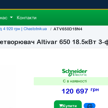
 нас
Контакти
 4 920 грн | Chastotnik.ua
ATV650D18N4
творювач Altivar 650 18.5кВт 3-
Є в наявності
грн
120 697
Купити