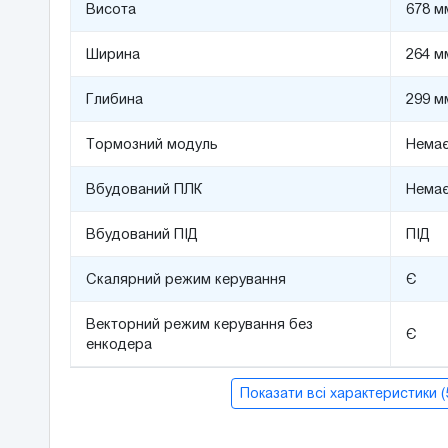
Висота
678 м
Ширина
264 м
Глибина
299 м
Тормозний модуль
Нема
Вбудований ПЛК
Нема
Вбудований ПІД
ПІД
Скалярний режим керування
Є
Векторний режим керування без
Є
енкодера
Показати всі характеристики 