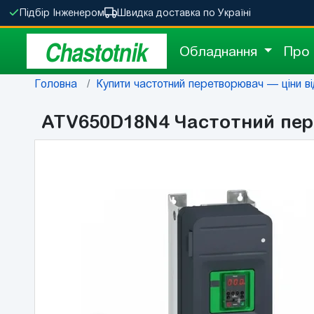
Підбір Інженером
Швидка доставка по Україні
Chastotnik
Обладнання
Про
Головна
Купити частотний перетворювач — ціни від
ATV650D18N4 Частотний пере