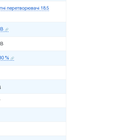
тні перетворювачі 18.5
 В
 В
30 %
ц
г