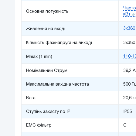
Часто
Основна потужність
кВт
3x380
Живлення на вході
Кількість фаз/напруга на виході
3x380
110-1
Mmax (1 min)
Номінальний Струм
39,2 A
Максимальна вихідна частота
500 Г
Вага
20,6 к
Ступінь захисту по IP
IP55
ЕМС фільтр
Є