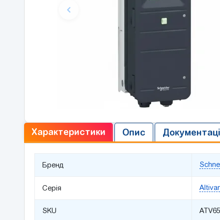
Характеристики
Опис
Документац
Schnei
Бренд
Altiva
Серія
SKU
ATV6