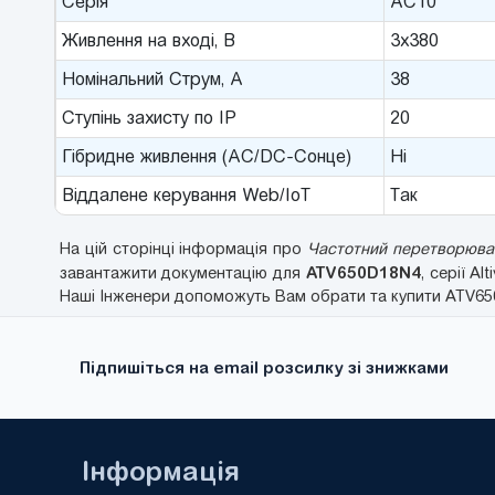
Серія
AC10
Живлення на вході, В
3x380
Номінальний Струм, A
38
Ступінь захисту по IP
20
Гібридне живлення (AC/DC-Сонце)
Ні
Віддалене керування Web/IoT
Так
На цій сторінці інформація про
Частотний перетворювач 
ATV650D18N4
завантажити документацію для
, серії Al
Наші Інженери допоможуть Вам обрати та купити ATV650D
Підпишіться на email розсилку зі знижками
Інформація