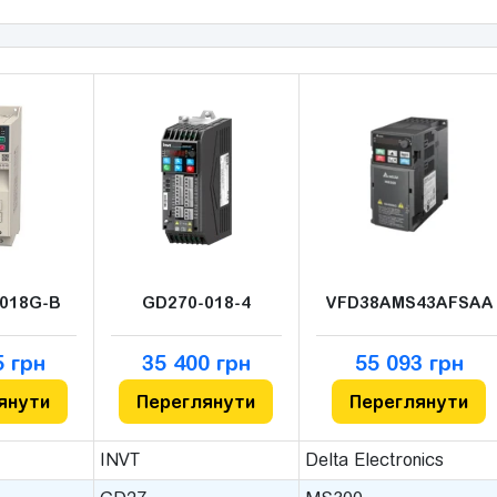
-018G-B
GD270-018-4
VFD38AMS43AFSAA
5 грн
35 400 грн
55 093 грн
янути
Переглянути
Переглянути
INVT
Delta Electronics