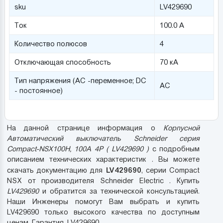
sku
LV429690
Ток
100.0 А
Количество полюсов
4
Отключающая способность
70 кА
Тип напряжения (AC -переменное; DC
AC
- постоянное)
На данной странице информация о
Корпусной
Автоматический выключатель Schneider серия
Compact-NSX100H, 100A 4P ( LV429690 )
с подробным
описанием технических характеристик . Вы можете
LV429690
скачать документацию для
, серии Compact
NSX от производителя Schneider Electric . Купить
LV429690
и обратится за технической консультацией.
Наши Инженеры помогут Вам выбрать и купить
LV429690 только высокого качества по доступным
ценам. Гарантия. LV429690