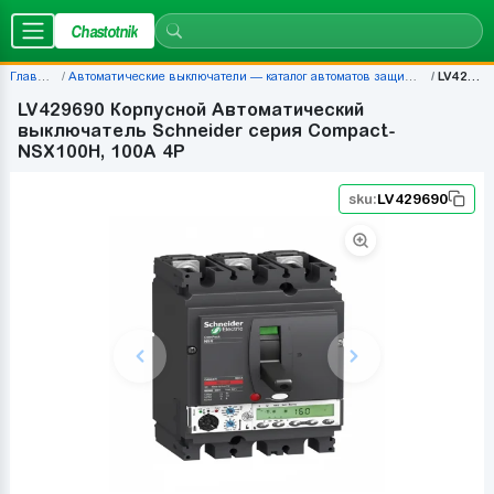
Chastotnik
Главная
Автоматические выключатели — каталог автоматов защиты | Chastotnik.ua
LV429690
LV429690 Корпусной Автоматический
выключатель Schneider серия Compact-
NSX100H, 100A 4P
sku:
LV429690