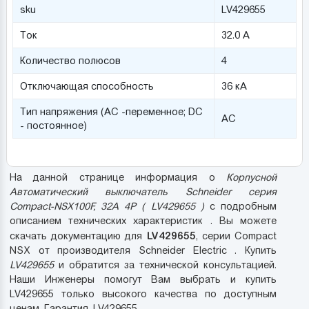
sku
LV429655
Ток
32.0 А
Количество полюсов
4
Отключающая способность
36 кА
Тип напряжения (AC -переменное; DC
AC
- постоянное)
На данной странице информация о
Корпусной
Автоматический выключатель Schneider серия
Compact-NSX100F, 32A 4P ( LV429655 )
с подробным
описанием технических характеристик . Вы можете
LV429655
скачать документацию для
, серии Compact
NSX от производителя Schneider Electric . Купить
LV429655
и обратится за технической консультацией.
Наши Инженеры помогут Вам выбрать и купить
LV429655 только высокого качества по доступным
ценам. Гарантия. LV429655