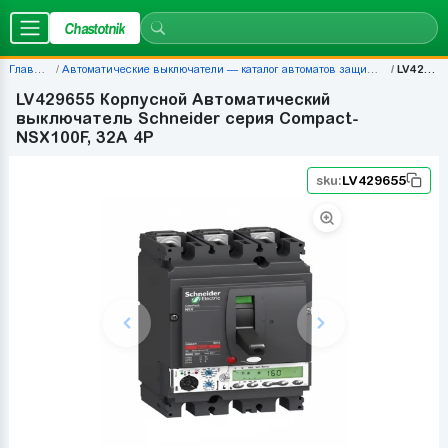
Chastotnik
Главная
Автоматические выключатели — каталог автоматов защиты | Chastotnik.ua
LV429655
LV429655 Корпусной Автоматический
выключатель Schneider серия Compact-
NSX100F, 32A 4P
sku:
LV429655