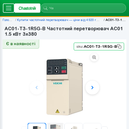
Chastotnik
Головна
Купити частотний перетворювач — ціни від 4 920 грн | Chastotnik.ua
AC01-T3-1R5G-B
AC01-T3-1R5G-B Частотний перетворювач AC01
1.5 кВт 3x380
Є в наявності
sku:
AC01-T3-1R5G-B