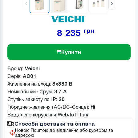
грн
8 235
Купити
Бренд:
Veichi
Серія:
AC01
Живлення на вході:
3x380 В
Номінальний Струм:
3.7 A
Ступінь захисту по IP:
20
Гібридне живлення (AC/DC-Сонце):
Ні
Віддалене керування Web/IoT:
Так
Способи доставки та оплата
Новою Поштою до відділення або курєром за
адресою