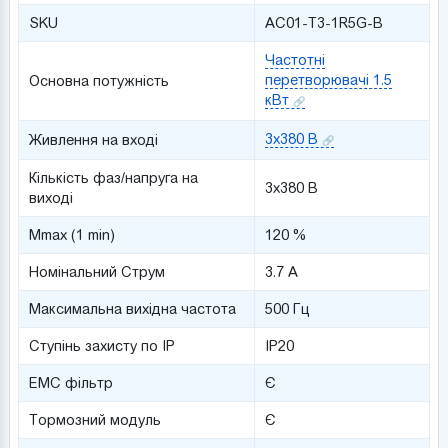
SKU
AC01-T3-1R5G-B
Частотні
перетворювачі 1.5
Основна потужність
кВт
3x380 В
Живлення на вході
Кількість фаз/напруга на
3x380 В
виході
Mmax (1 min)
120 %
Номінальний Струм
3.7 A
Максимальна вихідна частота
500 Гц
Ступінь захисту по IP
IP20
ЕМС фільтр
Є
Тормозний модуль
Є