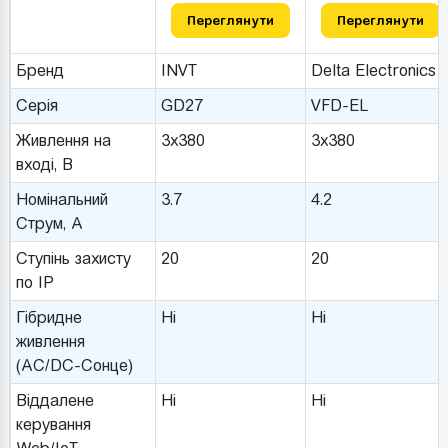
Переглянути
Переглянути
Бренд
INVT
Delta Electronics
Серія
GD27
VFD-EL
Живлення на
3x380
3x380
вході, В
Номінальний
3.7
4.2
Струм, A
Ступінь захисту
20
20
по IP
Гібридне
Ні
Ні
живлення
(AC/DC-Сонце)
Віддалене
Ні
Ні
керування