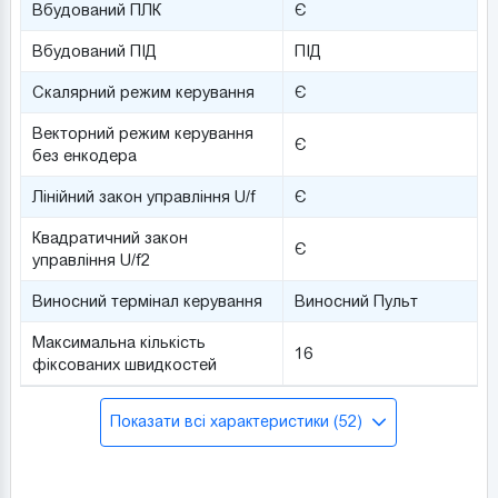
Вбудований ПЛК
Є
Вбудований ПІД
ПІД
Скалярний режим керування
Є
Векторний режим керування
Є
без енкодера
Лінійний закон управління U/f
Є
Квадратичний закон
Є
управління U/f2
Виносний термінал керування
Виносний Пульт
Максимальна кількість
16
фіксованих швидкостей
Показати всі характеристики (52)