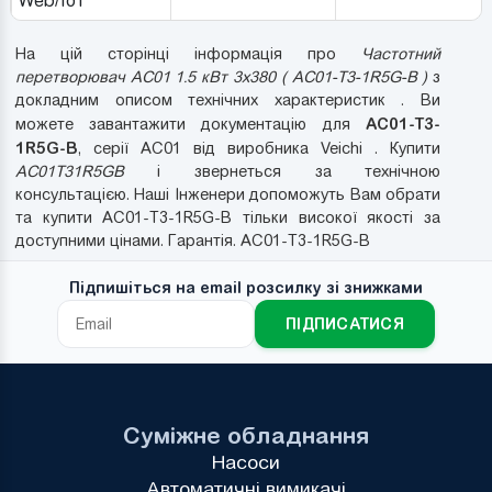
Web/IoT
На цій сторінці інформація про
Частотний
перетворювач AC01 1.5 кВт 3x380 ( AC01-T3-1R5G-B )
з
докладним описом технічних характеристик . Ви
AC01-T3-
можете завантажити документацію для
1R5G-B
, серії AC01 від виробника Veichi . Купити
AC01T31R5GB
і звернеться за технічною
консультацією. Наші Інженери допоможуть Вам обрати
та купити AC01-T3-1R5G-B тільки високої якості за
доступними цінами. Гарантія. AC01-T3-1R5G-B
Підпишіться на email розсилку зі знижками
ПІДПИСАТИСЯ
Суміжне обладнання
Насоси
Автоматичні вимикачі