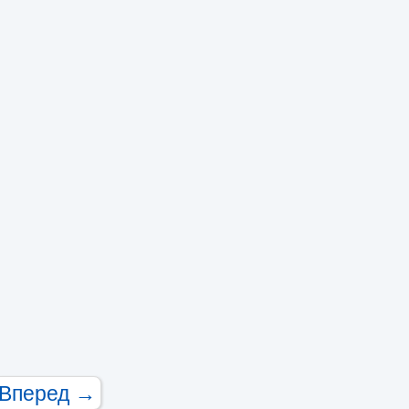
SB порт:
4
исло дискретних виходів:
исло високочастотних
иходів:
Вперед →