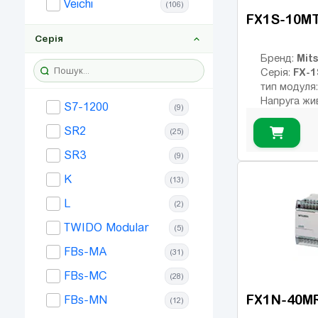
Veichi
(106)
FX1S-10M
Серія
Mits
Бренд:
FX-1
Серія:
тип модуля
Напруга жи
S7-1200
(9)
Тип дискрет
транзисто
SR2
(25)
Інтерфейс:
SR3
(9)
Число вход
Кількість р
K
(13)
USB порт:
Число диск
L
(2)
Число висо
TWIDO Modular
2
виходів:
(5)
FBs-MA
(31)
FBs-MC
(28)
FX1N-40M
FBs-MN
(12)