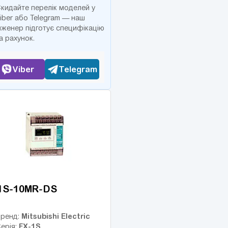
кидайте перелік моделей у
iber або Telegram — наш
нженер підготує специфікацію
а рахунок.
Viber
Telegram
1S-10MR-DS
Mitsubishi Electric
ренд:
FX-1S
ерія: