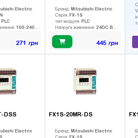
С
ubishi Electric
Mitsubishi Electric
Бренд:
V
1N
FX-1S
Серія:
і
PLC
PLC
:
тип модуля:
т
100-240AC
24DC В
влення:
Напруга живлення:
Тип дискретних виходів:
транзисторні
них виходів:
271
грн
445
грн
Немає
Інтерфейс:
Немає
16
Число входів:
24
ів:
Кількість релейних виходів:
елейних виходів:
USB порт:
12
Число дискретних виходів:
16
ретних виходів:
Число високочастотних
2
кочастотних
виходів:
T-DSS
FX1S-20MR-DS
FX
ubishi Electric
Mitsubishi Electric
Бренд:
Б
S
FX-1S
Серія:
С