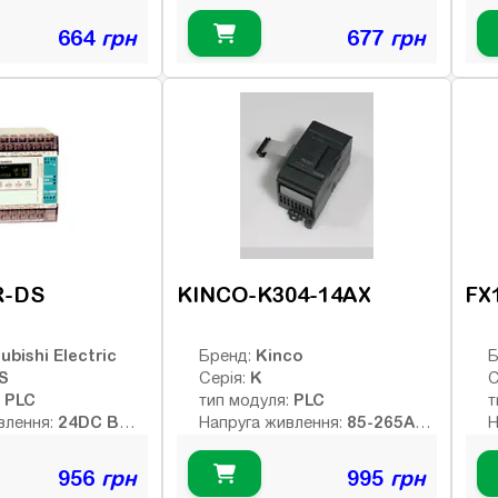
В
них виходів:
Тип дискретних виходів:
Т
664
грн
677
грн
Інтерфейс:
І
Немає
8
Число входів:
Ч
16
ів:
Кількість релейних виходів:
К
елейних виходів:
USB порт:
U
Число дискретних виходів:
Ч
12
ретних виходів:
Число високочастотних
Ч
кочастотних
виходів:
в
R-DS
KINCO-K304-14AX
FX
ubishi Electric
Kinco
Бренд:
Б
S
K
Серія:
С
PLC
PLC
:
тип модуля:
т
24DC В
85-265AC
влення:
Напруга живлення:
Н
В
них виходів:
Т
р
Тип дискретних виходів:
956
грн
995
грн
Немає
Інтерфейс:
І