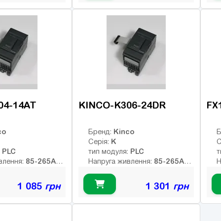
16
8
ів:
Число входів:
Ч
елейних виходів:
Кількість релейних виходів:
К
USB порт:
U
12
ретних виходів:
Число дискретних виходів:
Ч
кочастотних
Число високочастотних
Ч
виходів:
в
04-14AT
KINCO-K306-24DR
FX
co
Kinco
Бренд:
Б
K
Серія:
С
PLC
PLC
:
тип модуля:
т
85-265AC
85-265AC
влення:
Напруга живлення:
Н
В
тних виходів:
Тип дискретних виходів:
Т
1 085
грн
1 301
грн
р
Інтерфейс:
8
14
ів:
Число входів:
І
елейних виходів:
Кількість релейних виходів:
Ч
USB порт:
К