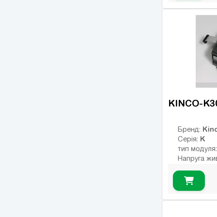
Число вход
Кількість р
USB порт:
Число диск
Число висо
виходів:
KINCO-K3
Kin
Бренд:
K
Серія:
тип модуля
Напруга жи
В
Тип дискре
Інтерфейс:
Число вход
Кількість р
USB порт: