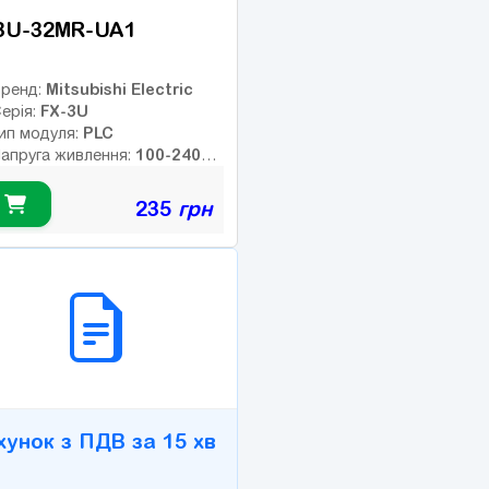
3U-32MR-UA1
Mitsubishi Electric
ренд:
FX-3U
ерія:
PLC
ип модуля:
100-240AC
апруга живлення:
В
ип дискретних виходів:
235
грн
елейні
Немає
нтерфейс:
16
исло входів:
2B СЕРВІС
ількість релейних виходів:
SB порт:
16
исло дискретних виходів:
исло високочастотних
иходів:
хунок з ПДВ за 15 хв