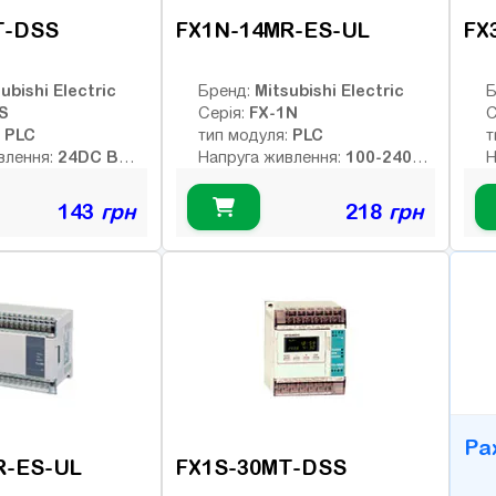
T-DSS
FX1N-14MR-ES-UL
FX
ubishi Electric
Mitsubishi Electric
Бренд:
Б
S
FX-1N
Серія:
С
PLC
PLC
:
тип модуля:
т
24DC В
100-240AC
влення:
Напруга живлення:
Н
В
них виходів:
рні
Тип дискретних виходів:
Т
143
грн
218
грн
Немає
релейні
р
6
Немає
ів:
Інтерфейс:
І
8
елейних виходів:
Число входів:
Ч
B
Кількість релейних виходів:
К
4
ретних виходів:
USB порт:
U
6
кочастотних
Число дискретних виходів:
Ч
Число високочастотних
Ч
виходів:
в
Ра
R-ES-UL
FX1S-30MT-DSS