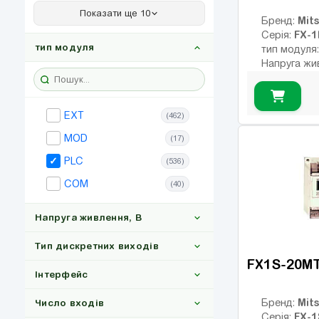
B1
(15)
Показати ще 10
Mits
Бренд:
VC1
(44)
FX-
Серія:
тип модуля
тип модуля
VC1S
(10)
Напруга жи
В
VC3
(16)
Тип дискрет
VC3M
(4)
релейні
EXT
(462)
Інтерфейс:
VC5
(10)
Число вход
MOD
(17)
Кількість р
VH100
(2)
PLC
(536)
USB порт:
VH300
(4)
Число диск
COM
(40)
Число висо
VH500
(8)
виходів:
Напруга живлення, В
VH600
(8)
Тип дискретних виходів
LOGO-9 Basic
(4)
FX1S-20M
Інтерфейс
24DC
(166)
Mits
Бренд:
Число входів
100-240AC
(125)
Релейні
(137)
FX-1
Серія: