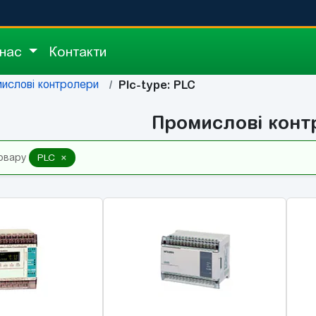
 нас
Контакти
ислові контролери
Plc-type: PLC
Промислові конт
×
овару
PLC