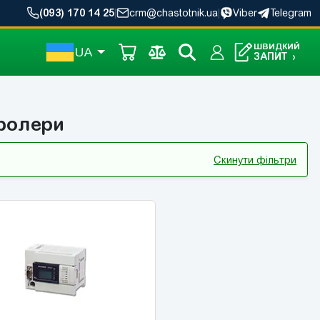
(093) 170 14 25
|
crm@chastotnik.ua
|
Viber
Telegram
ШВИДКИЙ
UA
ЗАПИТ
›
ролери
Скинути фільтри