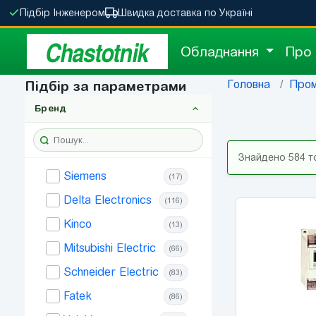
Підбір Інженером
Швидка доставка по Україні
Chastotnik
Обладнання
Про
Головна
Пром
Підбір за параметрами
Бренд
Знайдено 584 т
Siemens
(17)
Delta Electronics
(116)
Kinco
(13)
Mitsubishi Electric
(66)
Schneider Electric
(83)
Fatek
(86)