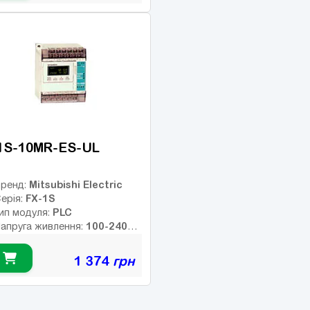
14
исло входів:
ількість релейних виходів:
SB порт:
10
исло дискретних виходів:
исло високочастотних
иходів:
1S-10MR-ES-UL
Mitsubishi Electric
ренд:
FX-1S
ерія:
PLC
ип модуля:
100-240AC
апруга живлення:
В
ип дискретних виходів:
1 374
грн
елейні
Немає
нтерфейс:
6
исло входів:
ількість релейних виходів: