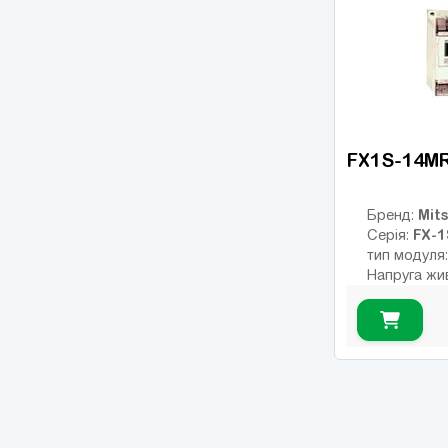
Число диск
Число висо
виходів:
FX1S-14M
Mits
Бренд:
FX-1
Серія:
тип модуля
Напруга жи
Тип дискрет
релейні
Інтерфейс:
Число вход
Кількість р
USB порт:
Число диск
Число висо