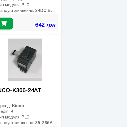
PLC
ип модуля:
24DC В
апруга живлення:
ип дискретних виходів:
елейні
642
грн
Немає
нтерфейс:
6
исло входів:
ількість релейних виходів:
SB порт:
4
исло дискретних виходів:
исло високочастотних
иходів:
NCO-K306-24AT
Kinco
ренд:
K
ерія:
PLC
ип модуля:
85-265AC
апруга живлення: