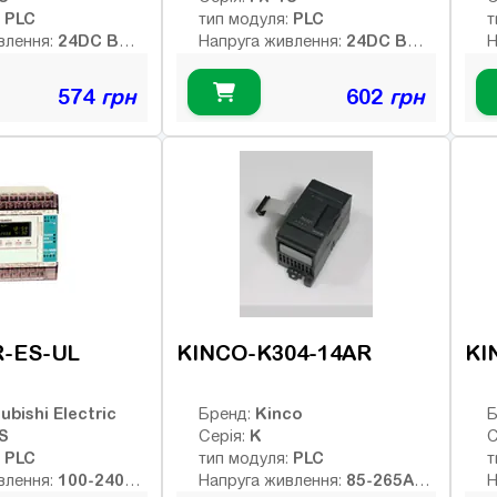
PLC
PLC
:
тип модуля:
т
24DC В
24DC В
влення:
Напруга живлення:
Н
них виходів:
Тип дискретних виходів:
Т
рні
релейні
р
574
грн
602
грн
Немає
Немає
Інтерфейс:
І
12
12
ів:
Число входів:
Ч
елейних виходів:
Кількість релейних виходів:
К
USB порт:
U
8
8
ретних виходів:
Число дискретних виходів:
Ч
кочастотних
Число високочастотних
Ч
виходів:
в
R-ES-UL
KINCO-K304-14AR
KI
ubishi Electric
Kinco
Бренд:
Б
S
K
Серія:
С
PLC
PLC
:
тип модуля:
т
100-240AC
85-265AC
влення:
Напруга живлення:
Н