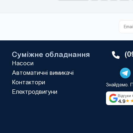
Число високочастотних
виходів:
(0
Суміжне обладнання
Насоси
Автоматичні вимикачі
Контактори
Знайдемо. 
Електродвигуни
Відгуки
4.9
★