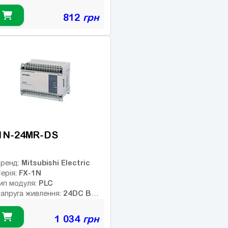
В
ип дискретних виходів:
812
грн
нтерфейс:
14
исло входів:
ількість релейних виходів:
SB порт:
исло дискретних виходів:
исло високочастотних
иходів:
1N-24MR-DS
Mitsubishi Electric
ренд:
FX-1N
ерія:
PLC
ип модуля:
24DC В
апруга живлення:
ип дискретних виходів:
елейні
1 034
грн
Немає
нтерфейс: