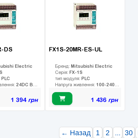
ретних виходів:
Число дискретних виходів:
U
кочастотних
Число високочастотних
Ч
виходів:
Ч
в
R-DS
FX1S-20MR-ES-UL
ubishi Electric
Mitsubishi Electric
Бренд:
S
FX-1S
Серія:
PLC
PLC
:
тип модуля:
24DC В
100-240AC
влення:
Напруга живлення:
В
них виходів:
Тип дискретних виходів:
1 394
грн
1 436
грн
Немає
релейні
8
Немає
ів:
Інтерфейс:
12
елейних виходів:
Число входів:
Кількість релейних виходів:
6
ретних виходів:
USB порт:
← Назад
1
2
...
30
8
кочастотних
Число дискретних виходів: