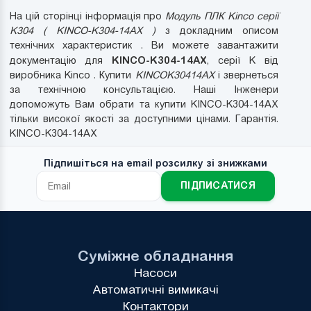
На цій сторінці інформація про
Модуль ПЛК Kinco серії
K304 ( KINCO-K304-14AX )
з докладним описом
технічних характеристик . Ви можете завантажити
KINCO-K304-14AX
документацію для
, серії K від
виробника Kinco . Купити
KINCOK30414AX
і звернеться
за технічною консультацією. Наші Інженери
допоможуть Вам обрати та купити KINCO-K304-14AX
тільки високої якості за доступними цінами. Гарантія.
KINCO-K304-14AX
Підпишіться на email розсилку зі знижками
ПІДПИСАТИСЯ
Суміжне обладнання
Насоси
Автоматичні вимикачі
Контактори