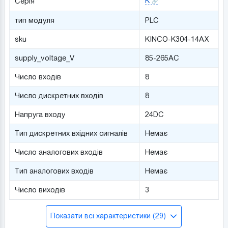
K
Серія
тип модуля
PLC
sku
KINCO-K304-14AX
supply_voltage_V
85-265AC
Число входів
8
Число дискретних входів
8
Напруга входу
24DC
Тип дискретних вхідних сигналів
Немає
Число аналогових входів
Немає
Тип аналогових входів
Немає
Число виходів
3
Показати всі характеристики (29)