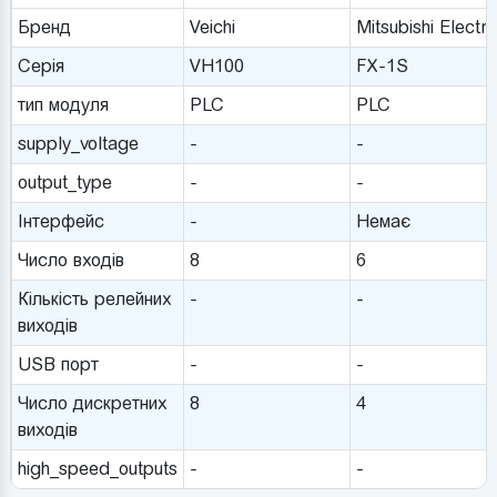
Бренд
Veichi
Mitsubishi Electri
Серія
VH100
FX-1S
тип модуля
PLC
PLC
supply_voltage
-
-
output_type
-
-
Інтерфейс
-
Немає
Число входів
8
6
Кількість релейних
-
-
виходів
USB порт
-
-
Число дискретних
8
4
виходів
high_speed_outputs
-
-