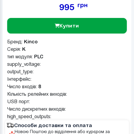
грн
995
Купити
Бренд:
Kinco
Серія:
K
тип модуля:
PLC
supply_voltage:
output_type:
Інтерфейс:
Число входів:
8
Кількість релейних виходів:
USB порт:
Число дискретних виходів:
high_speed_outputs:
Способи доставки та оплата
Новою Поштою до відділення або курєром за