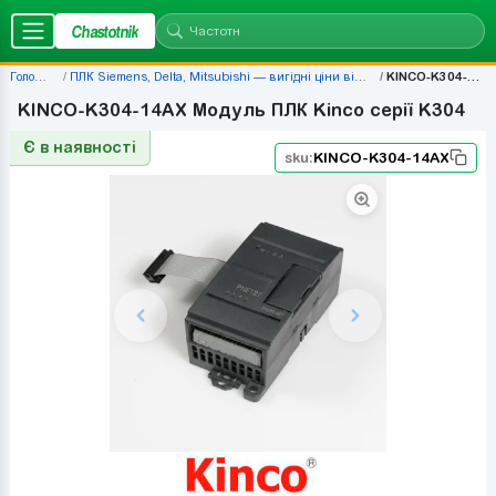
Chastotnik
Головна
ПЛК Siemens, Delta, Mitsubishi — вигідні ціни від 677 грн
KINCO-K304-14AX
KINCO-K304-14AX Модуль ПЛК Kinco серії K304
Є в наявності
sku:
KINCO-K304-14AX