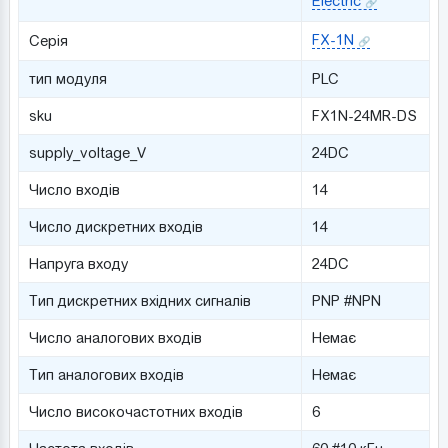
Electric
FX-1N
Серія
тип модуля
PLC
sku
FX1N-24MR-DS
supply_voltage_V
24DC
Число входів
14
Число дискретних входів
14
Напруга входу
24DC
Тип дискретних вхідних сигналів
PNP #NPN
Число аналогових входів
Немає
Тип аналогових входів
Немає
Число високочастотних входів
6