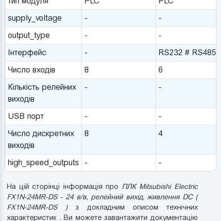
тип модуля
PLC
PLC
supply_voltage
-
-
output_type
-
-
Інтерфейс
-
RS232 # RS485
Число входів
8
6
Кількість релейних
-
-
виходів
USB порт
-
-
Число дискретних
8
4
виходів
high_speed_outputs
-
-
На цій сторінці інформація про
ПЛК Mitsubishi Electric
FX1N-24MR-DS - 24 в/в, релейний вихід, живлення DC (
FX1N-24MR-DS )
з докладним описом технічних
характеристик . Ви можете завантажити документацію