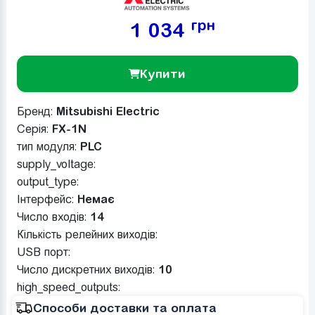
грн
1 034
Купити
Бренд:
Mitsubishi Electric
Серія:
FX-1N
тип модуля:
PLC
supply_voltage:
output_type:
Інтерфейс:
Немає
Число входів:
14
Кількість релейних виходів:
USB порт:
Число дискретних виходів:
10
high_speed_outputs:
Способи доставки та оплата