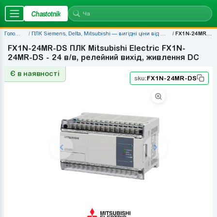
Chastotnik
Головна
ПЛК Siemens, Delta, Mitsubishi — вигідні ціни від 677 грн
FX1N-24MR-DS
FX1N-24MR-DS ПЛК Mitsubishi Electric FX1N-
24MR-DS - 24 в/в, релейний вихід, живлення DC
Є в наявності
sku:
FX1N-24MR-DS