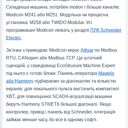
Складніша машина, потрібен motion і більше каналів:
Modicon M241 або M251. Модульна чи процесна
установка: M258 або TWIDO Modular. Усі
програмовані Modicon лежать у розділі
ПЛК Schneider
Electric
.
Зв'язка з приводом: Modicon керує
Altivar
по Modbus
RTU, CANopen або Modbus TCP. Це штатний
сценарій, у середовищі EcoStruxure Machine Expert
під нього є готові блоки. Панель оператора
Magelis
або Harmony
підбираємо за діагоналлю та кількістю
екранів: для локального пульта вистачить компактної
XBT, для повноцінної SCADA-візуалізації машини
беруть Harmony ST6/ET6 більшої діагоналі. Якщо
контролер, привід і панель від Schneider, інтеграція
займає менше часу, бо все в одному софті.