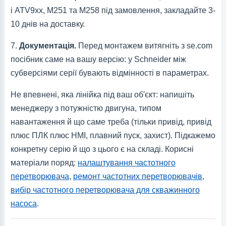
і ATV9xx, M251 та M258 під замовлення, закладайте 3-
10 днів на доставку.
7.
Документація.
Перед монтажем витягніть з se.com
посібник саме на вашу версію: у Schneider між
субверсіями серії бувають відмінності в параметрах.
Не впевнені, яка лінійка під ваш об'єкт: напишіть
менеджеру з потужністю двигуна, типом
навантаження й що саме треба (тільки привід, привід
плюс ПЛК плюс HMI, плавний пуск, захист). Підкажемо
конкретну серію й що з цього є на складі. Корисні
матеріали поряд:
налаштування частотного
перетворювача
,
ремонт частотних перетворювачів
,
вибір частотного перетворювача для скважинного
насоса
.