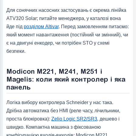
Для сонячних насосних застосувань є окрема лінійка
ATV320 Solar; питайте менеджера, у каталозі вона
йде під
розділом Altivar
. Перед замовленням питаємо:
який момент навантаження (постійний чи змінний), чи
є на двигуні енкодер, чи потрібен STO у схемі
безпеки.
Modicon M221, M241, M251 і
Magelis: коли який контролер і яка
панель
Логіка вибору контролера Schneider у нас така.
Дрібна автоматика без HMI (реле часу, лічильники,
проста блокіровка):
Zelio Logic SR2/SR3
, дешево і
швидко. Компактна машина з фіксованою
конфігурацією входів-виходів: Modicon M221.