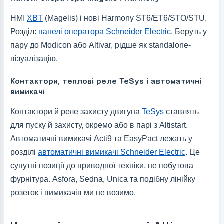
HMI
XBT
(Magelis) і нові Harmony ST6/ET6/STO/STU.
Розділ:
панелі оператора Schneider Electric
. Беруть у
пару до Modicon або Altivar, рідше як standalone-
візуалізацію.
Контактори, теплові реле TeSys і автоматичні
вимикачі
Контактори й реле захисту двигуна
TeSys
ставлять
для пуску й захисту, окремо або в парі з Altistart.
Автоматичні вимикачі Acti9 та EasyPact лежать у
розділі
автоматичні вимикачі Schneider Electric
. Це
супутні позиції до приводної техніки, не побутова
фурнітура. Asfora, Sedna, Unica та подібну лінійку
розеток і вимикачів ми не возимо.