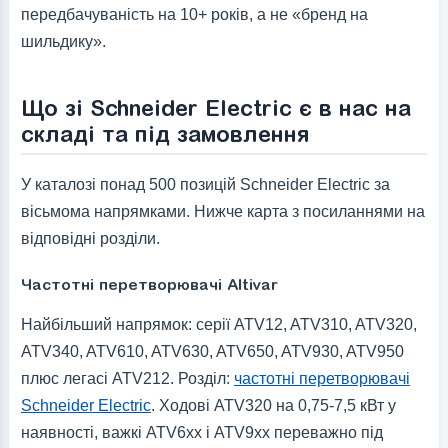
передбачуваність на 10+ років, а не «бренд на
шильдику».
Що зі Schneider Electric є в нас на
складі та під замовлення
У каталозі понад 500 позицій Schneider Electric за
вісьмома напрямками. Нижче карта з посиланнями на
відповідні розділи.
Частотні перетворювачі Altivar
Найбільший напрямок: серії ATV12, ATV310, ATV320,
ATV340, ATV610, ATV630, ATV650, ATV930, ATV950
плюс легасі ATV212. Розділ:
частотні перетворювачі
Schneider Electric
. Ходові ATV320 на 0,75-7,5 кВт у
наявності, важкі ATV6xx і ATV9xx переважно під