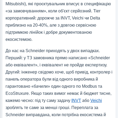
Mitsubishi), які проєктувальник вписує в специфікацію
«за замовчуванням», коли об'єкт серйозний. Tier
корпоративний: дорожче за INVT, Veichi чи Delta
приблизно на 20-40%, але з довгою сервісною
підтримкою лінійок і добре документованою
екосистемою.
До нас на Schneider приходять у двох випадках.
Перший: у ТЗ замовника прямо написано «Schneider
або еквівалент», і еквівалент не пройде експертизу.
Другий: інженер свідомо хоче, щоб привід, контролер і
панель оператора були від одного виробника й
гарантовано «бачили» один одного по Modbus та
EcoStruxure. Якщо таких вимог немає й бюджет тисне,
кажемо чесно: під ту саму задачу
INVT
або
Veichi
зроблять те саме за менші гроші. Переплата за
Schneider виправдана, коли потрібна екосистема й