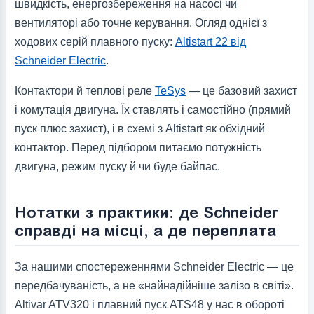
швидкість, енергозбереження на насосі чи
вентиляторі або точне керування. Огляд однієї з
ходових серій плавного пуску:
Altistart 22 від
Schneider Electric
.
Контактори й теплові реле
TeSys
— це базовий захист
і комутація двигуна. Їх ставлять і самостійно (прямий
пуск плюс захист), і в схемі з Altistart як обхідний
контактор. Перед підбором питаємо потужність
двигуна, режим пуску й чи буде байпас.
Нотатки з практики: де Schneider
справді на місці, а де переплата
За нашими спостереженнями Schneider Electric — це
передбачуваність, а не «найнадійніше залізо в світі».
Altivar ATV320 і плавний пуск ATS48 у нас в обороті