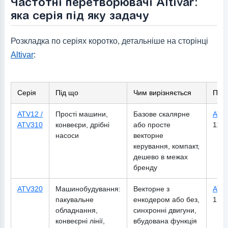
Частотні перетворювачі Altivar:
яка серія під яку задачу
Розкладка по серіях коротко, детальніше на сторінці
Altivar
:
Серія
Під що
Чим вирізняється
Прик
ATV12 /
Прості машини,
Базове скалярне
ATV
ATV310
конвеєри, дрібні
або просте
11 к
насоси
векторне
керування, компакт,
дешево в межах
бренду
ATV320
Машинобудування:
Векторне з
ATV
пакувальне
енкодером або без,
1,5 
обладнання,
синхронні двигуни,
конвеєрні лінії,
вбудована функція