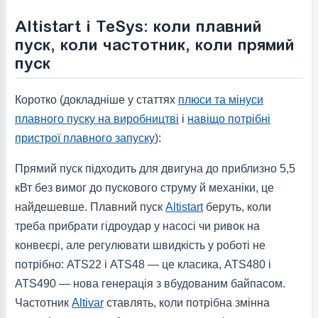
Altistart і TeSys: коли плавний
пуск, коли частотник, коли прямий
пуск
Коротко (докладніше у статтях
плюси та мінуси
плавного пуску на виробництві
і
навіщо потрібні
пристрої плавного запуску
):
Прямий пуск підходить для двигуна до приблизно 5,5
кВт без вимог до пускового струму й механіки, це
найдешевше. Плавний пуск
Altistart
беруть, коли
треба прибрати гідроудар у насосі чи ривок на
конвеєрі, але регулювати швидкість у роботі не
потрібно: ATS22 і ATS48 — це класика, ATS480 і
ATS490 — нова генерація з вбудованим байпасом.
Частотник
Altivar
ставлять, коли потрібна змінна