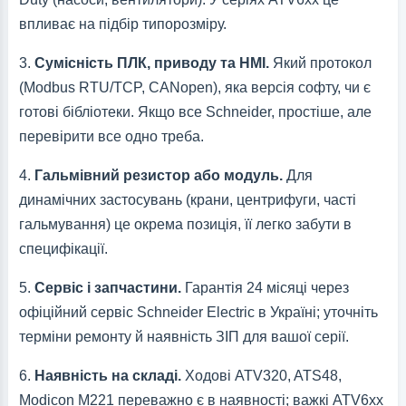
впливає на підбір типорозміру.
3.
Сумісність ПЛК, приводу та HMI.
Який протокол
(Modbus RTU/TCP, CANopen), яка версія софту, чи є
готові бібліотеки. Якщо все Schneider, простіше, але
перевірити все одно треба.
4.
Гальмівний резистор або модуль.
Для
динамічних застосувань (крани, центрифуги, часті
гальмування) це окрема позиція, її легко забути в
специфікації.
5.
Сервіс і запчастини.
Гарантія 24 місяці через
офіційний сервіс Schneider Electric в Україні; уточніть
терміни ремонту й наявність ЗІП для вашої серії.
6.
Наявність на складі.
Ходові ATV320, ATS48,
Modicon M221 переважно є в наявності; важкі ATV6xx