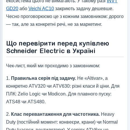
екосистема цього не вимагають. У такому разі
INVT
GD20
або
Veichi AC10
закриють задачу дешевше.
Чесно проговорюємо це з кожним замовником: дорого
— так, але за конкретні речі, не за маркетинг.
Що перевірити перед купівлею
Schneider Electric в Україні
Чек-лист, який ми проходимо з замовником:
1.
Правильна серія під задачу.
Не «Altivar», а
конкретно ATV320 чи ATV630: різні класи й ціни. Для
ПЛК: Zelio Logic чи Modicon. Для плавного пуску:
ATS48 чи ATS480.
2.
Клас перевантаження для частотника.
Heavy
Duty (постійний момент: конвеєри, крани) чи Normal
Duty (насоси, вентилятори). У серіях ATV6xx це