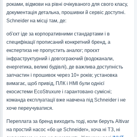
роками, відмови на рівні очікуваного для свого класу,
документація детальна, прошивки й сервіс доступні.
Schneider на місці там, де:
об'єкт іде за корпоративними стандартами і в
специфікації прописаний конкретний бренд, а
експертиза не пропустить аналог; проєкт
інфраструктурний і довгограючий (водоканали,
енергетика, великі будівлі), де важлива доступність
запчастин і прошивок через 10+ років; установка
вимагає, щоб привід, ПЛК і HMI були однієї
екосистеми EcoStruxure і гарантовано сумісні;
команда експлуатації вже навчена під Schneider і не
хоче переучуватися.
Переплата за бренд виходить тоді, коли беруть Altivar
на простий насос «бо це Schneider», хоча ні ТЗ, ні