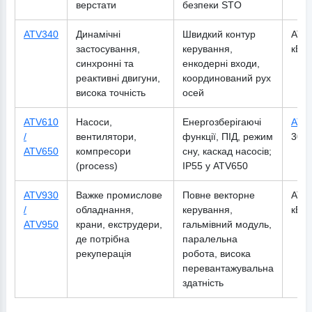
верстати
безпеки STO
ATV340
Динамічні
Швидкий контур
ATV3
застосування,
керування,
кВт
синхронні та
енкодерні входи,
реактивні двигуни,
координований рух
висока точність
осей
ATV610
Насоси,
Енергозберігаючі
ATV
/
вентилятори,
функції, ПІД, режим
30 к
ATV650
компресори
сну, каскад насосів;
(process)
IP55 у ATV650
ATV930
Важке промислове
Повне векторне
ATV9
/
обладнання,
керування,
кВт 
ATV950
крани, екструдери,
гальмівний модуль,
де потрібна
паралельна
рекуперація
робота, висока
перевантажувальна
здатність