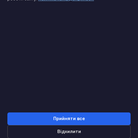
(093) 170 14 25
Знайдемо. Підкажемо. Домовимося
Відгуки Google
4.9
★★★★★
Контакти
Прийняти все
Відхилити