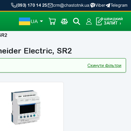
(093) 170 14 25
|
crm@chastotnik.ua
|
Viber
Telegram
ШВИДКИЙ
UA
ЗАПИТ
›
SR2
ider Electric, SR2
Скинути фільтри