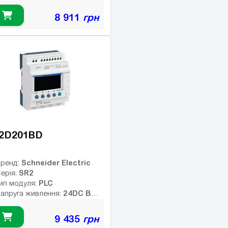
ип дискретних виходів:
елейні
8 911
грн
Немає
нтерфейс:
8
исло входів:
ількість релейних виходів:
SB порт:
4
исло дискретних виходів:
исло високочастотних
иходів:
2D201BD
Schneider Electric
ренд:
SR2
ерія:
PLC
ип модуля:
24DC В
апруга живлення:
ип дискретних виходів:
елейні
9 435
грн
Немає
нтерфейс: