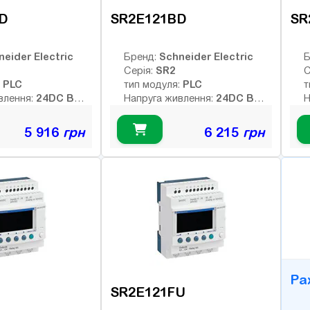
D
SR2E121BD
SR
neider Electric
Schneider Electric
Бренд:
Б
SR2
Серія:
С
PLC
PLC
:
тип модуля:
т
24DC В
24DC В
влення:
Напруга живлення:
Н
них виходів:
Тип дискретних виходів:
Т
релейні
р
5 916
грн
6 215
грн
Немає
Немає
Інтерфейс:
І
6
8
ів:
Число входів:
Ч
елейних виходів:
Кількість релейних виходів:
К
B
USB порт:
U
4
4
ретних виходів:
Число дискретних виходів:
Ч
кочастотних
Число високочастотних
Ч
виходів:
в
Ра
SR2E121FU