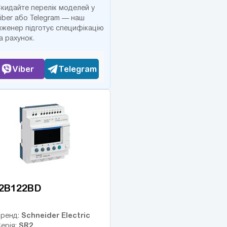
кидайте перелік моделей у
iber або Telegram — наш
нженер підготує специфікацію
а рахунок.
Viber
Telegram
2B122BD
Schneider Electric
ренд:
SR2
ерія: