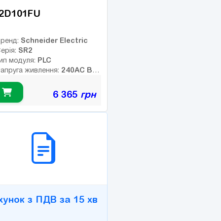
2D101FU
Schneider Electric
ренд:
SR2
ерія:
PLC
ип модуля:
240AC В
апруга живлення:
ип дискретних виходів:
елейні
6 365
грн
Немає
нтерфейс:
6
исло входів:
ількість релейних виходів:
2B СЕРВІС
SB порт:
4
исло дискретних виходів:
исло високочастотних
иходів:
хунок з ПДВ за 15 хв