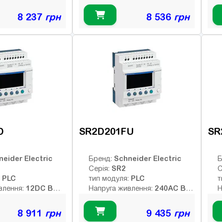
них виходів:
Тип дискретних виходів:
Т
релейні
р
8 237
грн
8 536
грн
Немає
Немає
Інтерфейс:
І
8
8
ів:
Число входів:
Ч
елейних виходів:
Кількість релейних виходів:
К
USB порт:
U
4
4
ретних виходів:
Число дискретних виходів:
Ч
кочастотних
Число високочастотних
Ч
виходів:
в
D
SR2D201FU
SR
neider Electric
Schneider Electric
Бренд:
Б
SR2
Серія:
С
PLC
PLC
:
тип модуля:
т
12DC В
240AC В
влення:
Напруга живлення:
Н
них виходів:
Тип дискретних виходів:
Т
релейні
р
8 911
грн
9 435
грн
Немає
Немає
Інтерфейс:
І