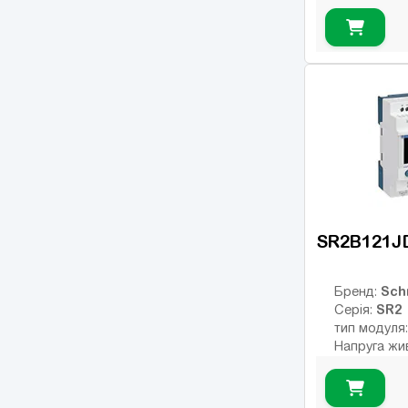
Тип дискрет
релейні
Інтерфейс:
Число вход
Кількість р
USB порт:
Число диск
Число висо
виходів:
SR2B121J
Sch
Бренд:
SR2
Серія:
тип модуля
Напруга жи
Тип дискрет
релейні
Інтерфейс: