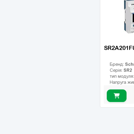
Число диск
Число висо
виходів:
SR2A201F
Sch
Бренд:
SR2
Серія:
тип модуля
Напруга жи
Тип дискрет
релейні
Інтерфейс:
Число вход
Кількість р
USB порт:
Число диск
Число висо