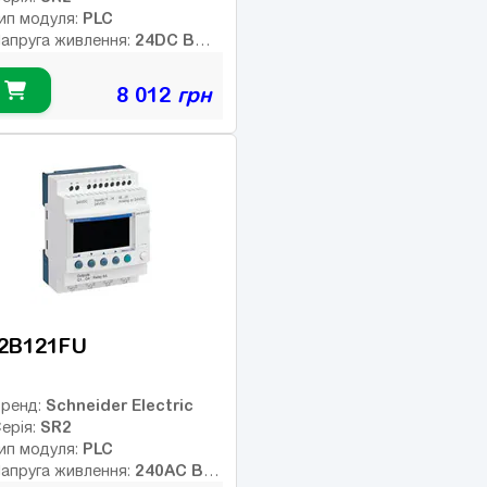
PLC
ип модуля:
24DC В
апруга живлення:
ип дискретних виходів:
ранзисторні
8 012
грн
Немає
нтерфейс:
8
исло входів:
ількість релейних виходів:
SB порт:
4
исло дискретних виходів:
исло високочастотних
иходів:
2B121FU
Schneider Electric
ренд:
SR2
ерія:
PLC
ип модуля:
240AC В
апруга живлення: