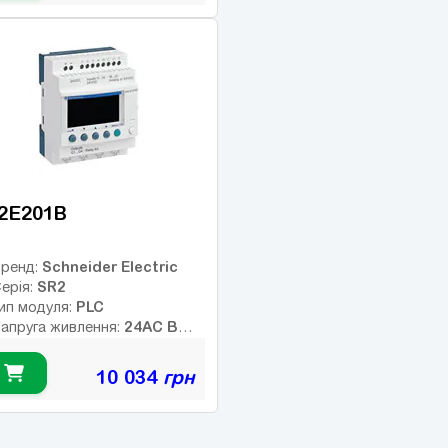
12
исло входів:
ількість релейних виходів:
SB порт:
8
исло дискретних виходів:
исло високочастотних
иходів:
2E201B
Schneider Electric
ренд:
SR2
ерія:
PLC
ип модуля:
24AC В
апруга живлення:
ип дискретних виходів:
елейні
10 034
грн
Немає
нтерфейс:
12
исло входів:
ількість релейних виходів:
SB порт: