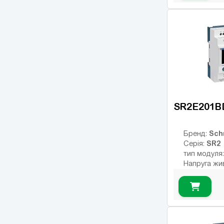
Число вход
Кількість р
USB порт:
Число диск
Число висо
виходів:
SR2E201B
Sch
Бренд:
SR2
Серія:
тип модуля
Напруга жи
Тип дискрет
релейні
Інтерфейс:
Число вход
Кількість р
USB порт: