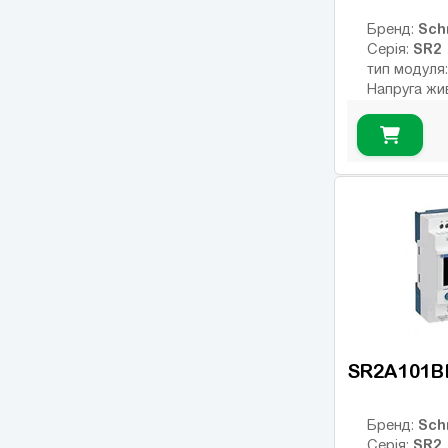
8
(13)
Sch
Бренд:
SR2
Серія:
тип модуля
Напруга жи
Тип дискрет
релейні
Інтерфейс:
Число вход
Кількість р
USB порт:
Число диск
Число висо
виходів:
SR2A101B
Sch
Бренд:
SR2
Серія: