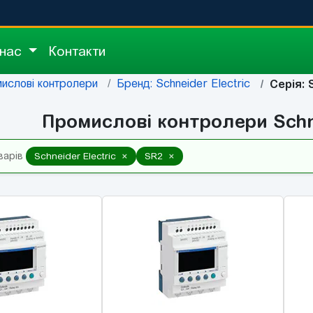
 нас
Контакти
ислові контролери
Бренд: Schneider Electric
Серія: 
Промислові контролери Schne
×
×
варів
Schneider Electric
SR2