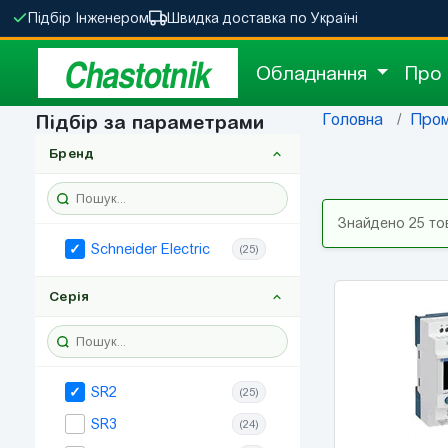
Підбір Інженером
Швидка доставка по Україні
Chastotnik
Обладнання
Про
Головна
Пром
Підбір за параметрами
Бренд
Знайдено 25 то
Schneider Electric
(25)
Серія
SR2
(25)
SR3
(24)