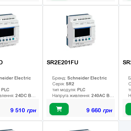
8
12
ів:
Число входів:
Ч
елейних виходів:
Кількість релейних виходів:
К
USB порт:
U
4
8
ретних виходів:
Число дискретних виходів:
Ч
кочастотних
Число високочастотних
Ч
виходів:
в
D
SR2E201FU
SR
neider Electric
Schneider Electric
Бренд:
Б
SR2
Серія:
С
PLC
PLC
:
тип модуля:
т
24DC В
240AC В
влення:
Напруга живлення:
Н
них виходів:
Тип дискретних виходів:
Т
релейні
р
9 510
грн
9 660
грн
Немає
Немає
Інтерфейс:
І
12
12
ів:
Число входів:
Ч
елейних виходів:
Кількість релейних виходів:
К
USB порт:
U