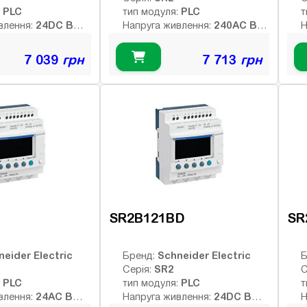
PLC
PLC
:
тип модуля:
т
24DC В
240AC В
влення:
Напруга живлення:
Н
них виходів:
Тип дискретних виходів:
Т
релейні
т
7 039
грн
7 713
грн
Немає
Немає
Інтерфейс:
І
6
8
ів:
Число входів:
Ч
елейних виходів:
Кількість релейних виходів:
К
USB порт:
U
4
4
ретних виходів:
Число дискретних виходів:
Ч
кочастотних
Число високочастотних
Ч
виходів:
в
SR2B121BD
SR
neider Electric
Schneider Electric
Бренд:
Б
SR2
Серія:
С
PLC
PLC
:
тип модуля:
т
24AC В
24DC В
влення:
Напруга живлення:
Н