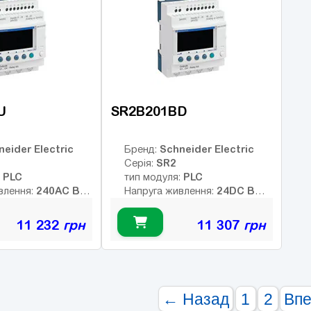
8
8
ретних виходів:
Число дискретних виходів:
Ч
кочастотних
Число високочастотних
Ч
виходів:
в
U
SR2B201BD
neider Electric
Schneider Electric
Бренд:
SR2
Серія:
PLC
PLC
:
тип модуля:
240AC В
24DC В
влення:
Напруга живлення:
них виходів:
Тип дискретних виходів:
релейні
11 232
грн
11 307
грн
Немає
Немає
Інтерфейс:
12
12
ів:
Число входів:
елейних виходів:
Кількість релейних виходів:
USB порт:
8
8
ретних виходів:
Число дискретних виходів:
← Назад
1
2
Вп
кочастотних
Число високочастотних