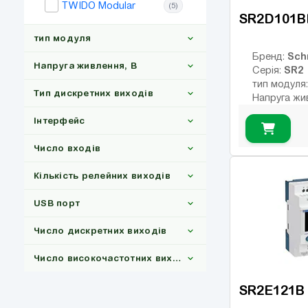
TWIDO Modular
(5)
SR2D101B
тип модуля
Sch
Бренд:
Напруга живлення, В
SR2
Серія:
тип модуля
Тип дискретних виходів
Напруга жи
PLC
(25)
Тип дискрет
Інтерфейс
релейні
24DC
(10)
Інтерфейс:
Число входів
Число вход
240AC
(8)
Релейні
(23)
Кількість р
Кількість релейних виходів
24AC
(4)
USB порт:
Транзисторні
(2)
Число диск
12DC
(2)
USB порт
Число висо
6
(4)
виходів:
Число дискретних виходів
8
(9)
Число високочастотних виходів
12
(12)
SR2E121B
4
(12)