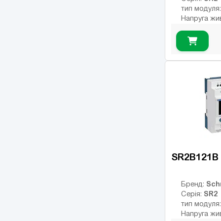
тип модуля
Напруга жи
Тип дискрет
релейні
Інтерфейс:
Число вход
Кількість р
USB порт:
Число диск
Число висо
виходів:
SR2B121B
Sch
Бренд:
SR2
Серія:
тип модуля
Напруга жи