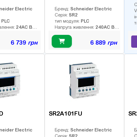
С
neider Electric
Schneider Electric
Бренд:
V
SR2
Серія:
і
PLC
PLC
:
тип модуля:
т
24AC В
240AC В
влення:
Напруга живлення:
них виходів:
Тип дискретних виходів:
релейні
6 739
грн
6 889
грн
Немає
Немає
Інтерфейс:
8
8
ів:
Число входів:
елейних виходів:
Кількість релейних виходів:
USB порт:
8
4
ретних виходів:
Число дискретних виходів:
кочастотних
Число високочастотних
виходів:
D
SR2A101FU
SR
neider Electric
Schneider Electric
Бренд:
Б
SR2
Серія:
С