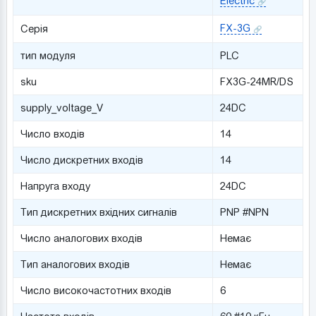
Electric
FX-3G
Серія
тип модуля
PLC
sku
FX3G-24MR/DS
supply_voltage_V
24DC
Число входів
14
Число дискретних входів
14
Напруга входу
24DC
Тип дискретних вхідних сигналів
PNP #NPN
Число аналогових входів
Немає
Тип аналогових входів
Немає
Число високочастотних входів
6