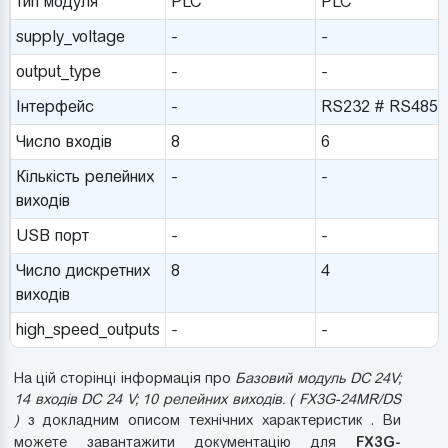
тип модуля
PLC
PLC
supply_voltage
-
-
output_type
-
-
Інтерфейс
-
RS232 # RS485
Число входів
8
6
Кількість релейних
-
-
виходів
USB порт
-
-
Число дискретних
8
4
виходів
high_speed_outputs
-
-
На цій сторінці інформація про
Базовий модуль DC 24V;
14 входів DC 24 V; 10 релейних виходів. ( FX3G-24MR/DS
)
з докладним описом технічних характеристик . Ви
FX3G-
можете завантажити документацію для