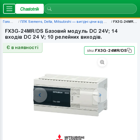
Chastotnik
Головна
ПЛК Siemens, Delta, Mitsubishi — вигідні ціни від 677 грн
FX3G-24MR/DS
FX3G-24MR/DS Базовий модуль DC 24V; 14
входів DC 24 V; 10 релейних виходів.
Є в наявності
sku:
FX3G-24MR/DS