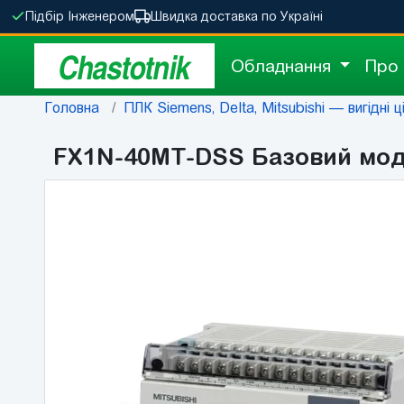
Підбір Інженером
Швидка доставка по Україні
Chastotnik
Обладнання
Про
Головна
ПЛК Siemens, Delta, Mitsubishi — вигідні ц
FX1N-40MT-DSS Базовий модул