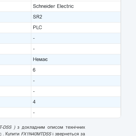
Schneider Electric
SR2
PLC
-
-
Немає
6
-
-
4
-
T-DSS )
з докладним описом технічних
ic . Купити
FX1N40MTDSS
і звернеться за