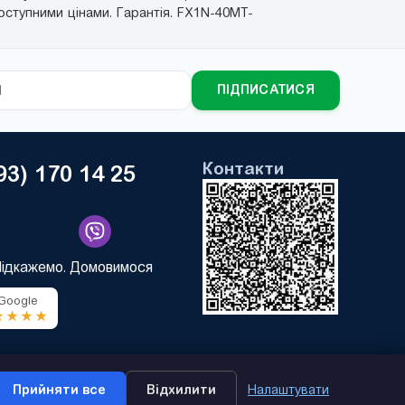
оступними цінами. Гарантія. FX1N-40MT-
ПІДПИСАТИСЯ
Контакти
93) 170 14 25
Підкажемо. Домовимося
 Google
★★★★
Прийняти все
Відхилити
Налаштувати