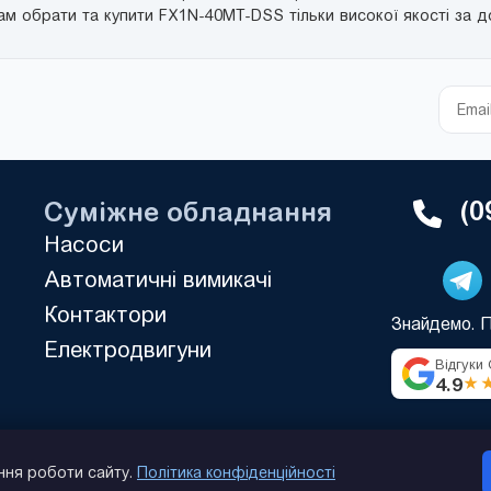
м обрати та купити FX1N-40MT-DSS тільки високої якості за д
(0
Суміжне обладнання
Насоси
Автоматичні вимикачі
Контактори
Знайдемо. 
Електродвигуни
Відгуки
4.9
★
ння роботи сайту.
Політика конфіденційності