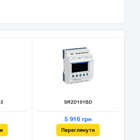
3
SR2D101BD
5 916 грн
и
Переглянути