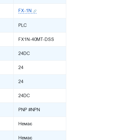
FX-1N
PLC
FX1N-40MT-DSS
24DC
24
24
24DC
PNP #NPN
Немає
Немає