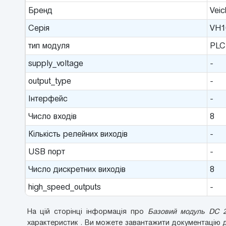
Бренд
Veic
Серія
VH1
тип модуля
PLC
supply_voltage
-
output_type
-
Інтерфейс
-
Число входів
8
Кількість релейних виходів
-
USB порт
-
Число дискретних виходів
8
high_speed_outputs
-
На цій сторінці інформація про
Базовий модуль DC 2
характеристик . Ви можете завантажити документацію