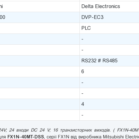
hi
Delta Electronics
00
DVP-EC3
PLC
-
-
RS232 # RS485
6
-
-
4
-
4V; 24 входи DC 24 V; 16 транзисторних виходів. ( FX1N-40M
FX1N-40MT-DSS
 для
, серії FX1N від виробника Mitsubishi Electr