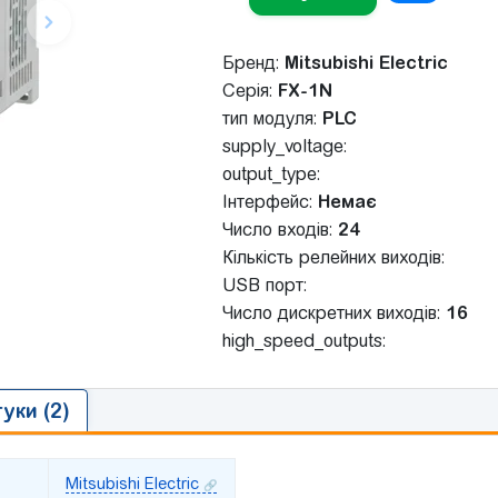
Бренд:
Mitsubishi Electric
Серія:
FX-1N
тип модуля:
PLC
supply_voltage:
output_type:
Інтерфейс:
Немає
Число входів:
24
Кількість релейних виходів:
USB порт:
Число дискретних виходів:
16
high_speed_outputs:
гуки (2)
Mitsubishi Electric