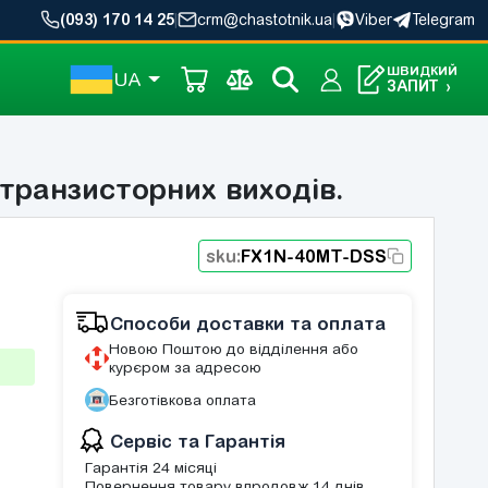
(093) 170 14 25
|
crm@chastotnik.ua
|
Viber
Telegram
ШВИДКИЙ
UA
ЗАПИТ
›
транзисторних виходів.
sku:
FX1N-40MT-DSS
Способи доставки та оплата
Новою Поштою до відділення або
курєром за адресою
Безготівкова оплата
Сервіс та Гарантія
Гарантія 24 місяці
Повернення товару впродовж 14 днів