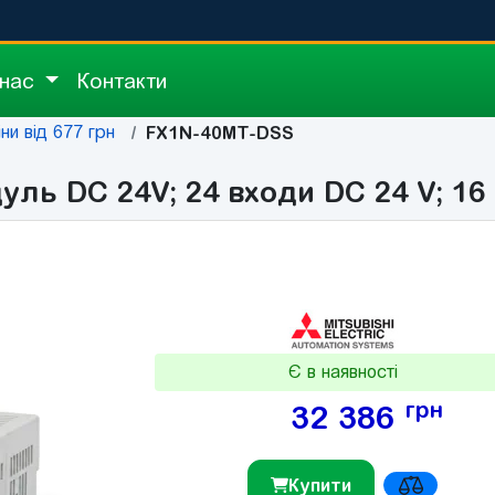
 нас
Контакти
іни від 677 грн
FX1N-40MT-DSS
ь DC 24V; 24 входи DC 24 V; 16 
Є в наявності
грн
32 386
Купити