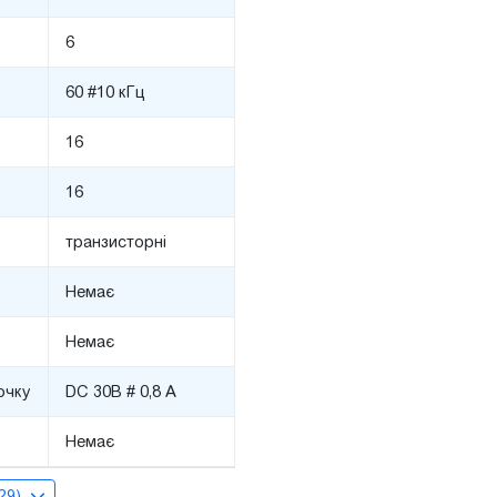
6
60 #10 кГц
16
16
транзисторні
Немає
Немає
очку
DC 30В # 0,8 А
Немає
(29)