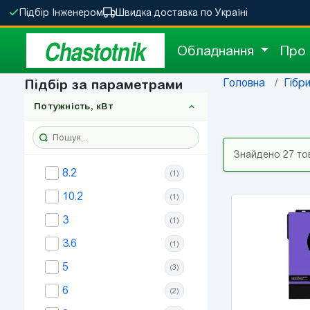
Підбір Інженером
Швидка доставка по Україні
Chastotnik
Обладнання
Про
Головна
Гібр
Підбір за параметрами
Потужність, кВт
Знайдено 27 то
8.2
(1)
10.2
(1)
3
(1)
3.6
(1)
5
(3)
6
(2)