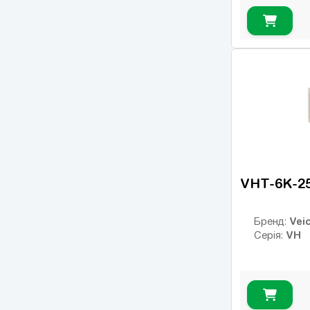
VHT-6K-2
Veic
Бренд:
VH
Серія: