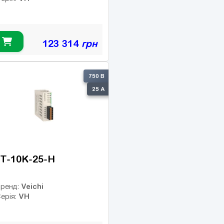
123 314
грн
750 В
25 А
T-10K-25-H
Veichi
ренд:
VH
ерія: