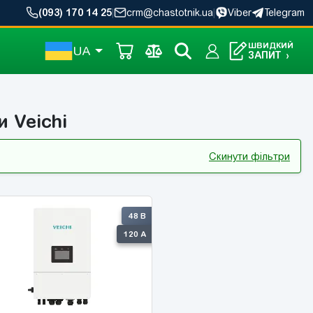
(093) 170 14 25
|
crm@chastotnik.ua
|
Viber
Telegram
ШВИДКИЙ
UA
ЗАПИТ
›
и Veichi
Скинути фільтри
48 В
120 А