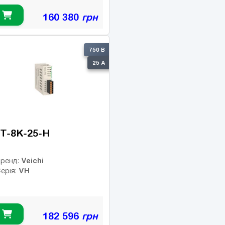
160 380
грн
750 В
25 А
T-8K-25-H
Veichi
ренд:
VH
ерія:
182 596
грн