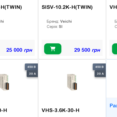
-H(TWIN)
SISV-10.2K-H(TWIN)
VH
hi
Veichi
Бренд:
Б
SI
Серія:
С
25 000
грн
29 500
грн
B
450 В
450 В
30 А
30 А
Ра
0-H
VHS-3.6K-30-H