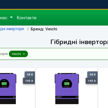
 нас
Контакти
идні інвертори
Бренд: Veichi
Гібридні інвертор
×
варів
Veichi
48 В
48 В
140 А
140 А