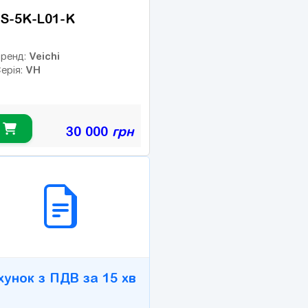
S-5K-L01-K
Veichi
ренд:
VH
ерія:
30 000
грн
2B СЕРВІС
хунок з ПДВ за 15 хв