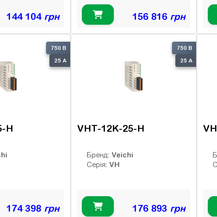
144 104
грн
156 816
грн
750 В
750 В
25 А
25 А
5-H
VHT-12K-25-H
VH
hi
Veichi
Бренд:
Б
VH
Серія:
С
174 398
грн
176 893
грн