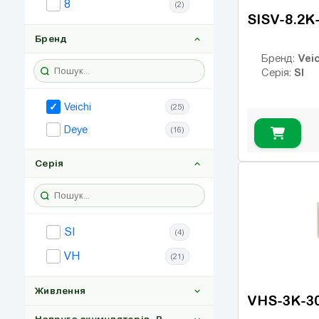
8
(2)
SISV-8.2K
Бренд
Veic
Бренд:
SI
Серія:
Veichi
(25)
Deye
(16)
Серія
SI
(4)
VH
(21)
Живлення
VHS-3K-3