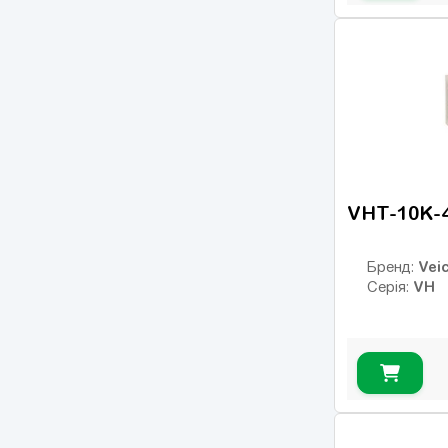
VHT-10K-
Veic
Бренд:
VH
Серія: