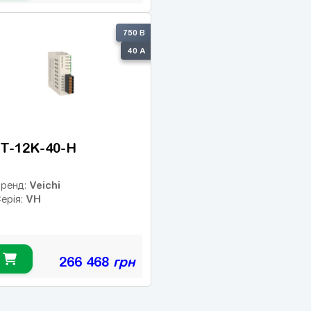
750 В
40 А
T-12K-40-H
Veichi
ренд:
VH
ерія:
266 468
грн