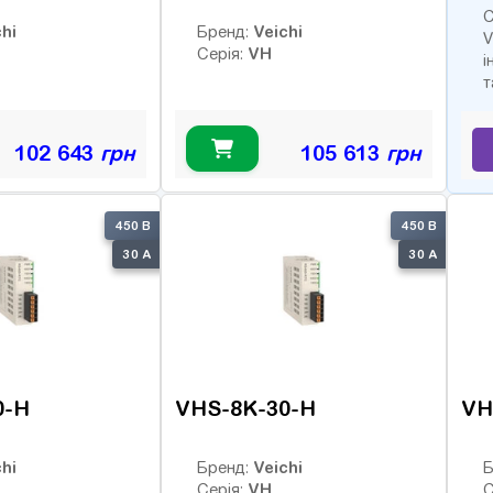
С
hi
Veichi
Бренд:
V
VH
Серія:
і
т
102 643
грн
105 613
грн
450 В
450 В
30 А
30 А
0-H
VHS-8K-30-H
VH
hi
Veichi
Бренд:
Б
VH
Серія:
С