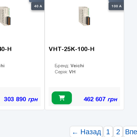
40 А
100 А
40-H
VHT-25K-100-H
hi
Veichi
Бренд:
VH
Серія:
303 890
грн
462 607
грн
← Назад
1
2
Вп