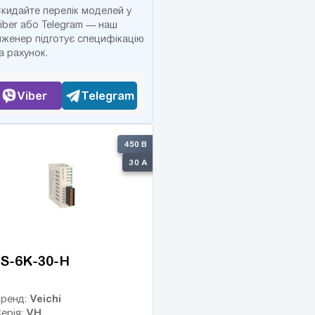
кидайте перелік моделей у
iber або Telegram — наш
нженер підготує специфікацію
а рахунок.
Viber
Telegram
450 В
30 А
S-6K-30-H
Veichi
ренд:
VH
ерія: