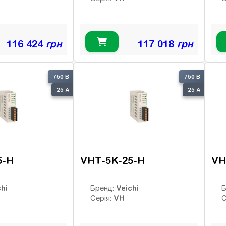
116 424
грн
117 018
грн
750 В
750 В
25 А
25 А
5-H
VHT-5K-25-H
VH
hi
Veichi
Бренд:
Б
VH
Серія:
С