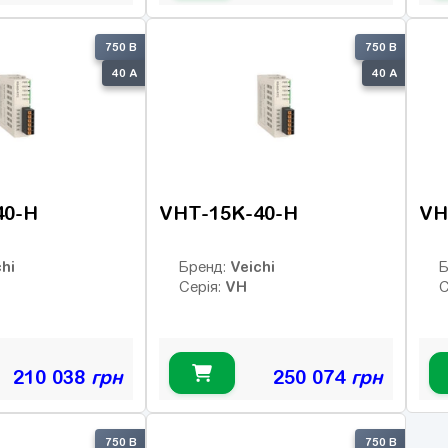
750 В
750 В
40 А
40 А
40-H
VHT-15K-40-H
VH
hi
Veichi
Бренд:
Б
VH
Серія:
С
210 038
грн
250 074
грн
750 В
750 В