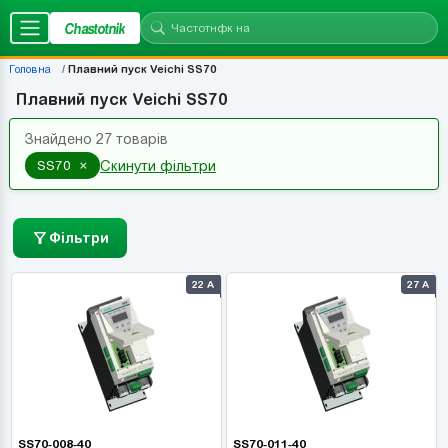
Chastotnik
Головна
Плавний пуск Veichi SS70
Плавний пуск Veichi SS70
Знайдено 27 товарів
×
SS70
Скинути фільтри
Фільтри
22 А
27 А
SS70-008-40
SS70-011-40