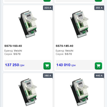
320 А
355 А
SS70-160-40
SS70-185-40
Бренд:
Veichi
Бренд:
Veichi
Серія:
SS70
Серія:
SS70
137 250
143 010
грн
грн
380 А
440 А