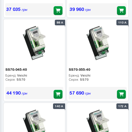
37 035
39 960
грн
грн
88 А
110 А
SS70-045-40
SS70-055-40
Бренд:
Veichi
Бренд:
Veichi
Серія:
SS70
Серія:
SS70
44 190
57 690
грн
грн
140 А
172 А