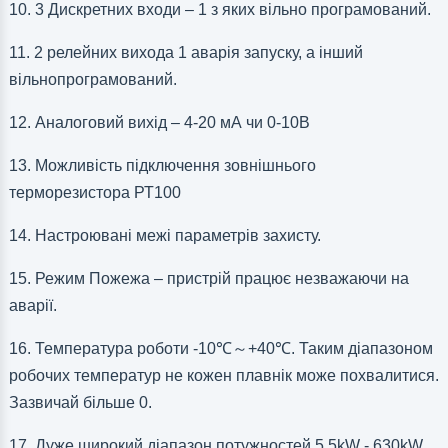
10. 3 Дискретних входи – 1 з яких вільно програмований.
11. 2 релейних вихода 1 аварія запуску, а інший
вільнопрограмований.
12. Аналоговий вихід – 4-20 мА чи 0-10В
13. Можливість підключення зовнішнього
терморезистора РТ100
14. Настроювані межі параметрів захисту.
15. Режим Пожежа – пристрій працює незважаючи на
аварії.
16. Температура роботи -10
℃
～
+40
℃
. Таким діапазоном
робочих температур не кожен плавнік може похвалитися.
Зазвичай більше 0.
17. Дуже широкий діапазон потужностей 5.5kW - 630kW