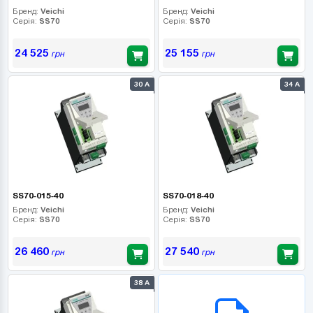
Бренд:
Veichi
Бренд:
Veichi
Серія:
SS70
Серія:
SS70
24 525
25 155
грн
грн
30 А
34 А
SS70-015-40
SS70-018-40
Бренд:
Veichi
Бренд:
Veichi
Серія:
SS70
Серія:
SS70
26 460
27 540
грн
грн
38 А
B2B СЕРВІС