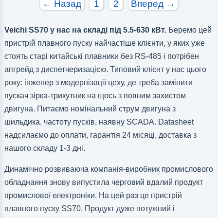
← Назад
1
2
Вперед →
Veichi SS70 у нас на складі під 5.5-630 кВт.
Беремо цей
пристрій плавного пуску найчастіше клієнти, у яких уже
стоять старі китайські плавники без RS-485 і потрібен
апгрейд з диспетчеризацією. Типовий клієнт у нас цього
року: інженер з модернізації цеху, де треба замінити
пускач зірка-трикутник на щось з повним захистом
двигуна. Питаємо номінальний струм двигуна з
шильдика, частоту пусків, наявну SCADA. Datasheet
надсилаємо до оплати, гарантія 24 місяці, доставка з
нашого складу 1-3 дні.
Динамічно розвиваюча компанія-виробник промислового
обладнання знову випустила черговий вдалий продукт
промислової електроніки. На цей раз це пристрій
плавного пуску SS70. Продукт дуже потужний і