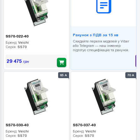
Рахунок з ПДВ за 15 хв
SS70-022-40
Скидайте перелік моделей у Viber
Бренд:
Veichi
або Telegram — наш інженер
Серія:
SS70
підготує специфікацію та рахунок.
29 475
грн
65 А
70 А
SS70-030-40
SS70-037-40
Бренд:
Veichi
Бренд:
Veichi
Серія:
SS70
Серія:
SS70