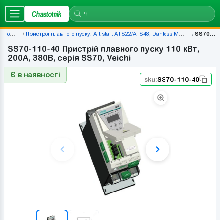
Chastotnik
Головна
Пристрої плавного пуску: Altistart ATS22/ATS48, Danfoss MCD500, ціни — наявність | Chastotnik.ua
SS70-110-40
SS70-110-40 Пристрій плавного пуску 110 кВт,
200А, 380В, серія SS70, Veichi
Є в наявності
sku:
SS70-110-40