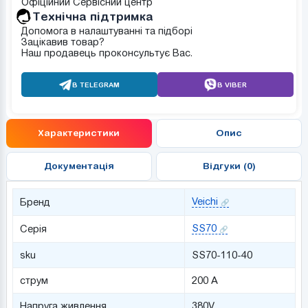
Офіційний Сервісний центр
Tехнічна підтримка
Допомога в налаштуванні та підборі
Зацікавив товар?
Наш продавець проконсультує Вас.
В TELEGRAM
В VIBER
Характеристики
Опис
Документація
Відгуки (0)
Veichi
Бренд
SS70
Серія
sku
SS70-110-40
струм
200 А
Напруга живлення
380V