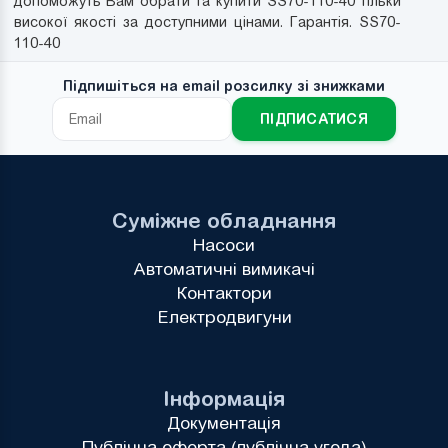
допоможуть Вам обрати та купити SS70-110-40 тільки
високої якості за доступними цінами. Гарантія. SS70-
110-40
Підпишіться на email розсилку зі знижками
ПІДПИСАТИСЯ
Суміжне обладнання
Насоси
Автоматичні вимикачі
Контактори
Електродвигуни
Інформація
Документація
Публічна оферта (публічна угода)