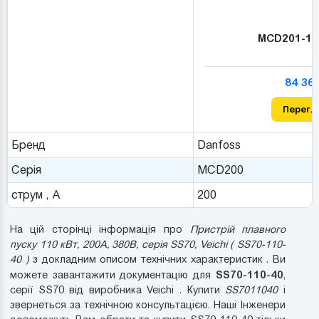
MCD201-11
84 36
Перегл
Бренд
Danfoss
Серія
MCD200
струм , А
200
На цій сторінці інформація про
Пристрій плавного
пуску 110 кВт, 200А, 380В, серія SS70, Veichi ( SS70-110-
40 )
з докладним описом технічних характеристик . Ви
SS70-110-40
можете завантажити документацію для
,
серії SS70 від виробника Veichi . Купити
SS7011040
і
звернеться за технічною консультацією. Наші Інженери