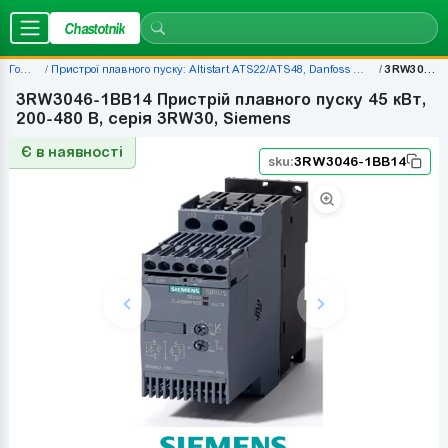
Chastotnik
Головна
Пристрої плавного пуску: Altistart ATS22/ATS48, Danfoss MCD500, ціни — наявність | Chastotnik.ua
3RW3046-1BB14
3RW3046-1BB14 Пристрій плавного пуску 45 кВт,
200-480 В, серія 3RW30, Siemens
Є в наявності
sku:
3RW3046-1BB14