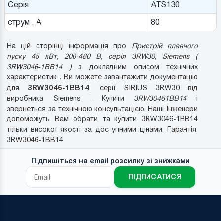
Серія
ATS130
струм , А
80
На цій сторінці інформація про
Пристрій плавного
пуску 45 кВт, 200-480 В, серія 3RW30, Siemens (
3RW3046-1BB14 )
з докладним описом технічних
характеристик . Ви можете завантажити документацію
3RW3046-1BB14
для
, серії SIRIUS 3RW30 від
виробника Siemens . Купити
3RW30461BB14
і
звернеться за технічною консультацією. Наші Інженери
допоможуть Вам обрати та купити 3RW3046-1BB14
тільки високої якості за доступними цінами. Гарантія.
3RW3046-1BB14
Підпишіться на email розсилку зі знижками
ПІДПИСАТИСЯ