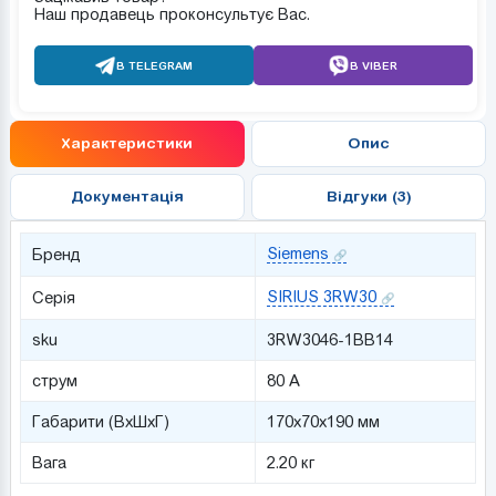
Наш продавець проконсультує Вас.
В TELEGRAM
В VIBER
Характеристики
Опис
Документація
Відгуки (3)
Siemens
Бренд
SIRIUS 3RW30
Серія
sku
3RW3046-1BB14
струм
80 А
Габарити (ВхШхГ)
170x70x190 мм
Вага
2.20 кг