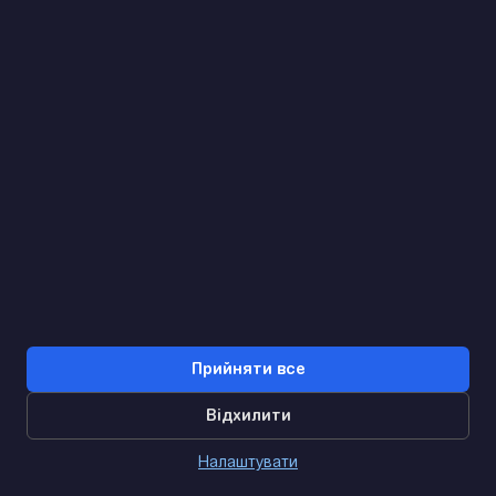
Знайдемо. Підкажемо. Домовимося
Відгуки Google
4.9
★★★★★
Контакти
Прийняти все
Відхилити
0
Налаштувати
Головна
Каталог
Кошик
Дзвінок