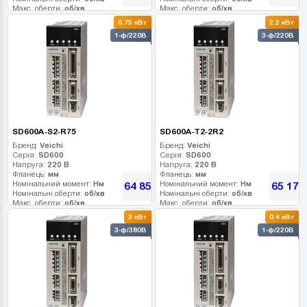
Макс. оберти:
об/хв
Макс. оберти:
об/хв
Клас інерції:
Клас інерції:
0.75 кВт
2.2 кВт
Енкодер:
Енкодер:
1-ф/220В
3-ф/220В
Гальмо:
Гальмо:
SD600A-S2-R75
SD600A-T2-2R2
Бренд:
Veichi
Бренд:
Veichi
Серія:
SD600
Серія:
SD600
Напруга:
220 В
Напруга:
220 В
Фланець:
мм
Фланець:
мм
Номінальний момент:
Нм
Номінальний момент:
Нм
64 854
65 178
грн
Номінальні оберти:
об/хв
Номінальні оберти:
об/хв
Макс. оберти:
об/хв
Макс. оберти:
об/хв
Клас інерції:
Клас інерції:
3 кВт
0.4 кВт
Енкодер:
Енкодер:
3-ф/380В
1-ф/220В
Гальмо:
Гальмо: