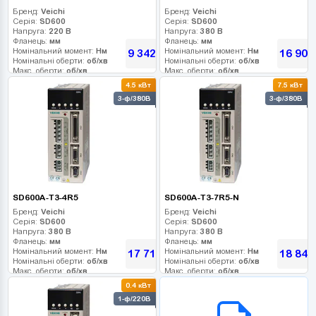
Бренд:
Veichi
Бренд:
Veichi
Серія:
SD600
Серія:
SD600
Напруга:
220 В
Напруга:
380 В
Фланець:
мм
Фланець:
мм
Номінальний момент:
Нм
Номінальний момент:
Нм
9 342
16 902
грн
Номінальні оберти:
об/хв
Номінальні оберти:
об/хв
Макс. оберти:
об/хв
Макс. оберти:
об/хв
Клас інерції:
Клас інерції:
4.5 кВт
7.5 кВт
Енкодер:
Енкодер:
3-ф/380В
3-ф/380В
Гальмо:
Гальмо:
SD600A-T3-4R5
SD600A-T3-7R5-N
Бренд:
Veichi
Бренд:
Veichi
Серія:
SD600
Серія:
SD600
Напруга:
380 В
Напруга:
380 В
Фланець:
мм
Фланець:
мм
Номінальний момент:
Нм
Номінальний момент:
Нм
17 712
18 846
грн
Номінальні оберти:
об/хв
Номінальні оберти:
об/хв
Макс. оберти:
об/хв
Макс. оберти:
об/хв
Клас інерції:
Клас інерції:
0.4 кВт
Енкодер:
Енкодер:
B2B СЕРВІС
1-ф/220В
Гальмо:
Гальмо: