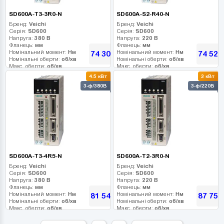
SD600A-T3-3R0-N
SD600A-S2-R40-N
Бренд:
Veichi
Бренд:
Veichi
Серія:
SD600
Серія:
SD600
Напруга:
380 В
Напруга:
220 В
Фланець:
мм
Фланець:
мм
Номінальний момент:
Нм
Номінальний момент:
Нм
74 304
74 520
грн
Номінальні оберти:
об/хв
Номінальні оберти:
об/хв
Макс. оберти:
об/хв
Макс. оберти:
об/хв
Клас інерції:
Клас інерції:
4.5 кВт
3 кВт
Енкодер:
Енкодер:
3-ф/380В
3-ф/220В
Гальмо:
Гальмо:
SD600A-T3-4R5-N
SD600A-T2-3R0-N
Бренд:
Veichi
Бренд:
Veichi
Серія:
SD600
Серія:
SD600
Напруга:
380 В
Напруга:
220 В
Фланець:
мм
Фланець:
мм
Номінальний момент:
Нм
Номінальний момент:
Нм
81 540
87 750
грн
Номінальні оберти:
об/хв
Номінальні оберти:
об/хв
Макс. оберти:
об/хв
Макс. оберти:
об/хв
Клас інерції:
Клас інерції:
Енкодер:
Енкодер: