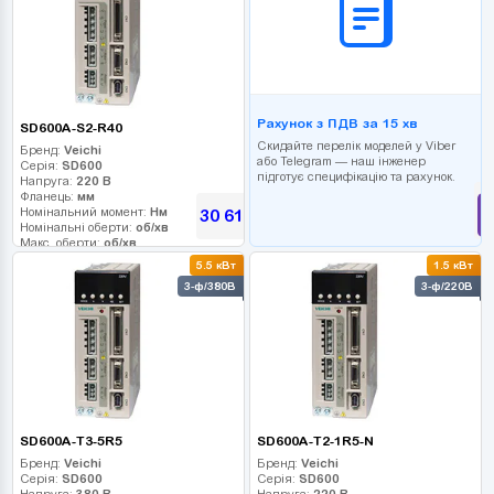
Рахунок з ПДВ за 15 хв
SD600A-S2-R40
Скидайте перелік моделей у Viber
Бренд:
Veichi
або Telegram — наш інженер
Серія:
SD600
підготує специфікацію та рахунок.
Напруга:
220 В
Фланець:
мм
Номінальний момент:
Нм
30 618
грн
Номінальні оберти:
об/хв
Макс. оберти:
об/хв
Клас інерції:
5.5 кВт
1.5 кВт
Енкодер:
3-ф/380В
3-ф/220В
Гальмо:
SD600A-T3-5R5
SD600A-T2-1R5-N
Бренд:
Veichi
Бренд:
Veichi
Серія:
SD600
Серія:
SD600
Напруга:
380 В
Напруга:
220 В