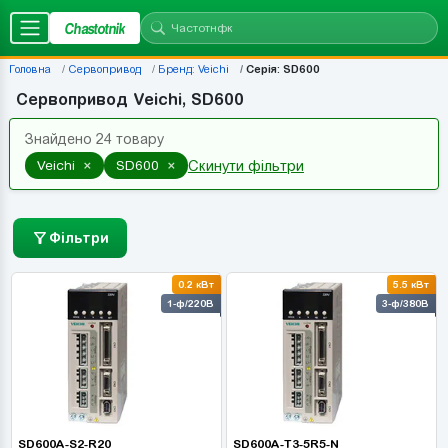
Chastotnik
Головна
Сервопривод
Бренд: Veichi
Серія: SD600
Сервопривод Veichi, SD600
Знайдено 24 товару
×
×
Veichi
SD600
Скинути фільтри
Фільтри
0.2 кВт
5.5 кВт
1-ф/220В
3-ф/380В
SD600A-S2-R20
SD600A-T3-5R5-N