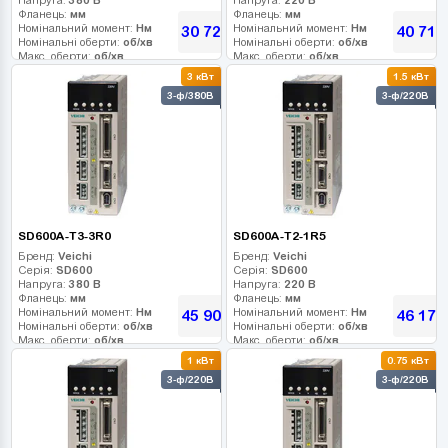
Фланець:
мм
Фланець:
мм
Номінальний момент:
Нм
Номінальний момент:
Нм
30 726
40 716
грн
Номінальні оберти:
об/хв
Номінальні оберти:
об/хв
Макс. оберти:
об/хв
Макс. оберти:
об/хв
Клас інерції:
Клас інерції:
3 кВт
1.5 кВт
Енкодер:
Енкодер:
3-ф/380В
3-ф/220В
Гальмо:
Гальмо:
SD600A-T3-3R0
SD600A-T2-1R5
Бренд:
Veichi
Бренд:
Veichi
Серія:
SD600
Серія:
SD600
Напруга:
380 В
Напруга:
220 В
Фланець:
мм
Фланець:
мм
Номінальний момент:
Нм
Номінальний момент:
Нм
45 900
46 170
грн
Номінальні оберти:
об/хв
Номінальні оберти:
об/хв
Макс. оберти:
об/хв
Макс. оберти:
об/хв
Клас інерції:
Клас інерції:
1 кВт
0.75 кВт
Енкодер:
Енкодер:
3-ф/220В
3-ф/220В
Гальмо:
Гальмо: