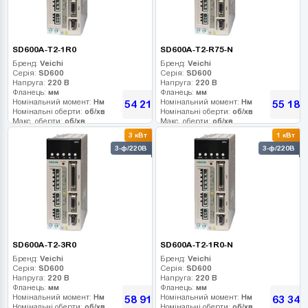
SD600A-T2-1R0
SD600A-T2-R75-N
Бренд:
Veichi
Бренд:
Veichi
Серія:
SD600
Серія:
SD600
Напруга:
220 В
Напруга:
220 В
Фланець:
мм
Фланець:
мм
Номінальний момент:
Нм
Номінальний момент:
Нм
54 216
55 188
грн
Номінальні оберти:
об/хв
Номінальні оберти:
об/хв
Макс. оберти:
об/хв
Макс. оберти:
об/хв
Клас інерції:
Клас інерції:
3 кВт
1 кВт
Енкодер:
Енкодер:
3-ф/220В
3-ф/220В
Гальмо:
Гальмо:
SD600A-T2-3R0
SD600A-T2-1R0-N
Бренд:
Veichi
Бренд:
Veichi
Серія:
SD600
Серія:
SD600
Напруга:
220 В
Напруга:
220 В
Фланець:
мм
Фланець:
мм
Номінальний момент:
Нм
Номінальний момент:
Нм
58 914
63 342
грн
Номінальні оберти:
об/хв
Номінальні оберти:
об/хв