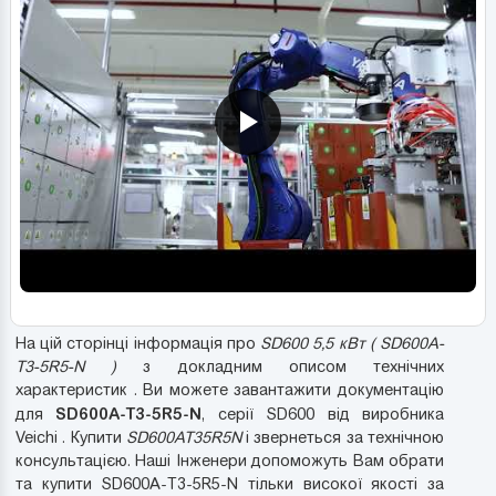
На цій сторінці інформація про
SD600 5,5 кВт ( SD600A-
T3-5R5-N )
з докладним описом технічних
характеристик . Ви можете завантажити документацію
SD600A-T3-5R5-N
для
, серії SD600 від виробника
Veichi . Купити
SD600AT35R5N
і звернеться за технічною
консультацією. Наші Інженери допоможуть Вам обрати
та купити SD600A-T3-5R5-N тільки високої якості за