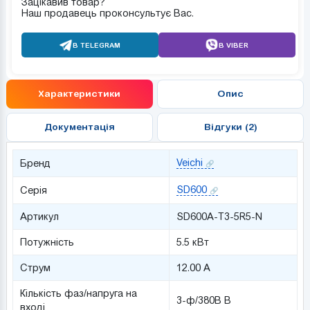
Зацікавив товар?
Наш продавець проконсультує Вас.
В TELEGRAM
В VIBER
Характеристики
Опис
Документація
Відгуки (2)
Veichi
Бренд
SD600
Серія
Артикул
SD600A-T3-5R5-N
Потужність
5.5 кВт
Струм
12.00 А
Кількість фаз/напруга на
3-ф/380В В
вході