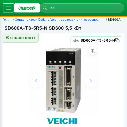
Chastotnik
Головна
Сервоприводи Delta та Veichi: серводвигуни, серводрайвери, комплекти — ціни | Chastotnik.ua
SD600A-T3-5R5-N
SD600A-T3-5R5-N SD600 5,5 кВт
Є в наявності
sku:
SD600A-T3-5R5-N