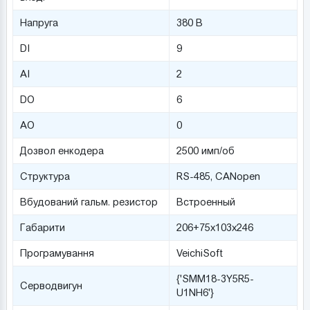
Напруга
380 В
DI
9
AI
2
DO
6
AO
0
Дозвол енкодера
2500 имп/об
Структура
RS-485, САNopen
Вбудований гальм. резистор
Встроенный
Габарити
206+75х103х246
Програмування
VeichiSoft
{'SMM18-3Y5R5-
Серводвигун
U1NH6'}