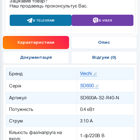
Зацікавив товар?
Наш продавець проконсультує Вас.
В TELEGRAM
В VIBER
Характеристики
Опис
Документація
Відгуки (0)
Veichi
Бренд
SD600
Серія
Артикул
SD600A-S2-R40-N
Потужність
0.4 кВт
Струм
3.10 А
Кількість фаз/напруга на
1-ф/220В В
вході