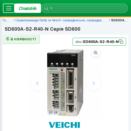
Chastotnik
Головна
Сервоприводи Delta та Veichi: серводвигуни, серводрайвери, комплекти — ціни | Chastotnik.ua
SD600A-S2-R40-N
SD600A-S2-R40-N Серія SD600
Є в наявності
sku:
SD600A-S2-R40-N