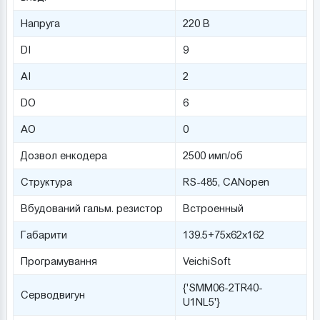
Напруга
220 В
DI
9
AI
2
DO
6
AO
0
Дозвол енкодера
2500 имп/об
Структура
RS-485, САNopen
Вбудований гальм. резистор
Встроенный
Габарити
139.5+75х62х162
Програмування
VeichiSoft
{'SMM06-2TR40-
Серводвигун
U1NL5'}