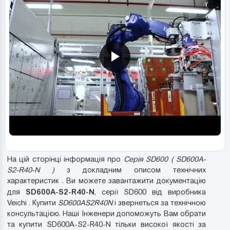
На цій сторінці інформація про
Серія SD600 ( SD600A-
S2-R40-N )
з докладним описом технічних
характеристик . Ви можете завантажити документацію
SD600A-S2-R40-N
для
, серії SD600 від виробника
Veichi . Купити
SD600AS2R40N
і звернеться за технічною
консультацією. Наші Інженери допоможуть Вам обрати
та купити SD600A-S2-R40-N тільки високої якості за