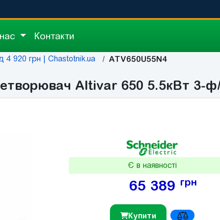
 нас
Контакти
 4 920 грн | Chastotnik.ua
ATV650U55N4
творювач Altivar 650 5.5кВт 3-ф
Є в наявності
грн
65 389
Купити