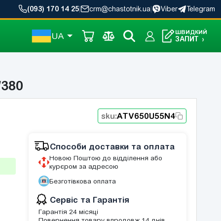
(093) 170 14 25
|
crm@chastotnik.ua
|
Viber
Telegram
ШВИДКИЙ
UA
ЗАПИТ
›
/380
sku:
ATV650U55N4
Способи доставки та оплата
Новою Поштою до відділення або
курєром за адресою
Безготівкова оплата
Сервіс та Гарантія
Гарантія 24 місяці
Повернення товару впродовж 14 днів