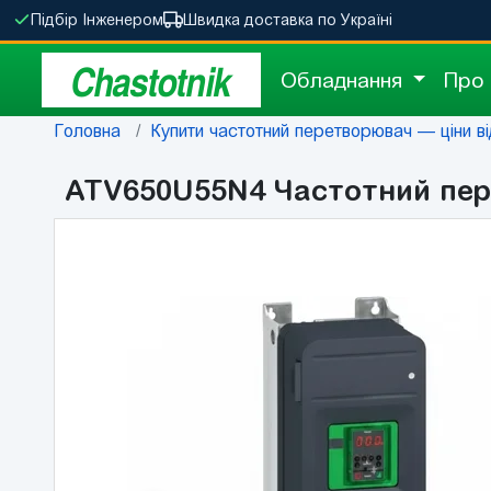
Підбір Інженером
Швидка доставка по Україні
Chastotnik
Обладнання
Про
Головна
Купити частотний перетворювач — ціни від
ATV650U55N4 Частотний пере