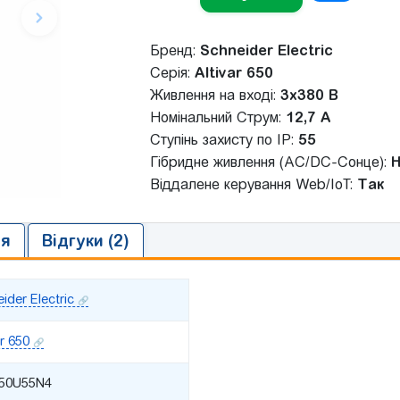
Бренд:
Schneider Electric
Серія:
Altivar 650
Живлення на вході:
3x380 В
Номінальний Струм:
12,7 A
Ступінь захисту по IP:
55
Гібридне живлення (AC/DC-Сонце):
Н
Віддалене керування Web/IoT:
Так
ія
Відгуки (2)
ider Electric
ar 650
50U55N4