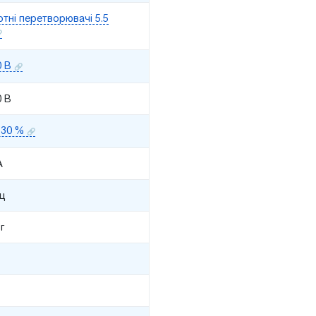
тні перетворювачі 5.5
0 В
0 В
130 %
A
Гц
г