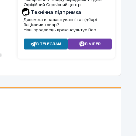
Офіційний Сервісний центр
Tехнічна підтримка
Допомога в налаштуванні та підборі
Зацікавив товар?
Наш продавець проконсультує Вас.
В TELEGRAM
В VIBER
і