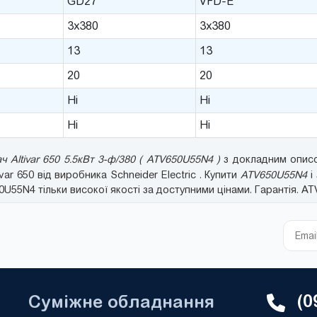
GD27
VFD-E
3x380
3x380
13
13
20
20
Ні
Ні
Ні
Ні
 Altivar 650 5.5кВт 3-ф/380 ( ATV650U55N4 )
з докладним описо
tivar 650 від виробника Schneider Electric . Купити
ATV650U55N4
і
55N4 тільки високої якості за доступними цінами. Гарантія. A
(0
Суміжне обладнання