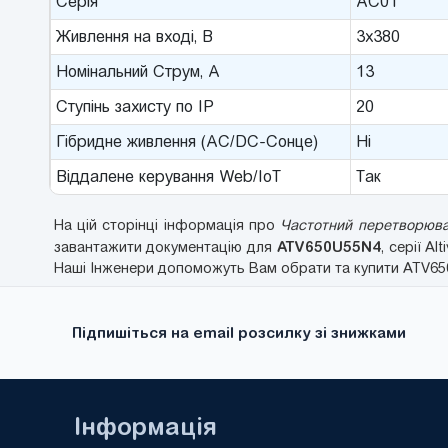
Серія
AC01
Живлення на вході, В
3x380
Номінальний Струм, A
13
Ступінь захисту по IP
20
Гібридне живлення (AC/DC-Сонце)
Ні
Віддалене керування Web/IoT
Так
На цій сторінці інформація про
Частотний перетворювач
ATV650U55N4
завантажити документацію для
, серії Al
Наші Інженери допоможуть Вам обрати та купити ATV650U
Підпишіться на email розсилку зі знижками
Інформація