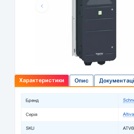
Характеристики
Опис
Документац
Schne
Бренд
Altiv
Серія
SKU
ATV6