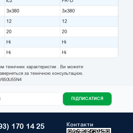
ic2
FR-D
3x380
3x380
12
12
20
20
Ні
Ні
Ні
Ні
м технічних характеристик . Ви можете
 звернеться за технічною консультацією.
TV650U55N4
ПІДПИСАТИСЯ
Контакти
93) 170 14 25