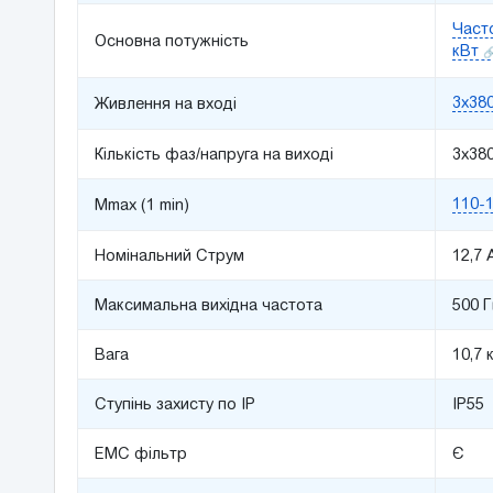
Часто
Основна потужність
кВт
3x38
Живлення на вході
Кількість фаз/напруга на виході
3x38
110-
Mmax (1 min)
Номінальний Струм
12,7 
Максимальна вихідна частота
500 
Вага
10,7 к
Ступінь захисту по IP
IP55
ЕМС фільтр
Є