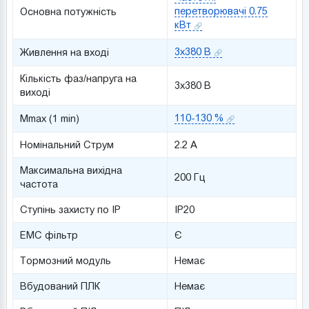
перетворювачі 0.75
Основна потужність
кВт
3x380 В
Живлення на вході
Кількість фаз/напруга на
3x380 В
виході
110-130 %
Mmax (1 min)
Номінальний Струм
2.2 A
Максимальна вихідна
200 Гц
частота
Ступінь захисту по IP
IP20
ЕМС фільтр
Є
Тормозний модуль
Немає
Вбудований ПЛК
Немає