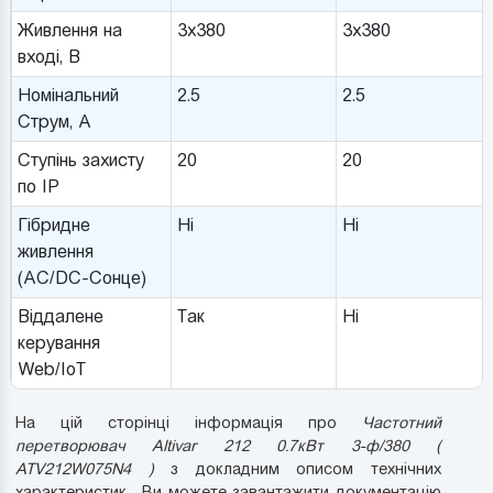
Живлення на
3x380
3x380
вході, В
Номінальний
2.5
2.5
Струм, A
Ступінь захисту
20
20
по IP
Гібридне
Ні
Ні
живлення
(AC/DC-Сонце)
Віддалене
Так
Ні
керування
Web/IoT
На цій сторінці інформація про
Частотний
перетворювач Altivar 212 0.7кВт 3-ф/380 (
ATV212W075N4 )
з докладним описом технічних
характеристик . Ви можете завантажити документацію