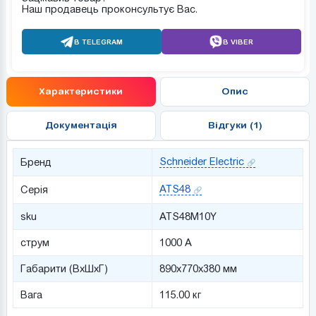
Наш продавець проконсультує Вас.
В TELEGRAM
В VIBER
Характеристики
Опис
Документація
Відгуки (1)
Schneider Electric
Бренд
ATS48
Серія
sku
ATS48M10Y
струм
1000 А
Габарити (ВхШхГ)
890x770x380 мм
Вага
115.00 кг