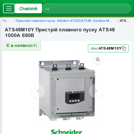
Chastotnik
Головна
Пристрої плавного пуску: Altistart ATS22/ATS48, Danfoss MCD500, ціни — наявність | Chastotnik.ua
ATS48M10Y
ATS48M10Y Пристрій плавного пуску ATS48
1000A 690B
Є в наявності
sku:
ATS48M10Y