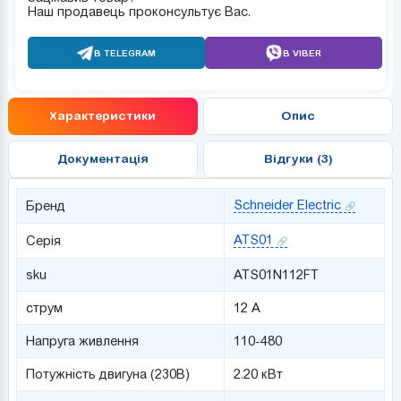
Наш продавець проконсультує Вас.
В TELEGRAM
В VIBER
Характеристики
Опис
Документація
Відгуки (3)
Schneider Electric
Бренд
ATS01
Серія
sku
ATS01N112FT
струм
12 А
Напруга живлення
110-480
Потужність двигуна (230В)
2.20 кВт