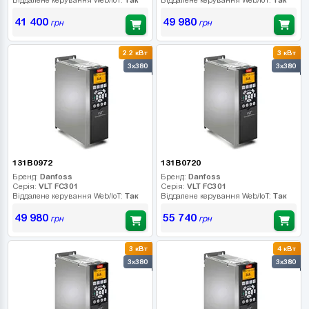
41 400
49 980
грн
грн
2.2 кВт
3 кВт
3x380
3x380
131B0972
131B0720
Бренд:
Danfoss
Бренд:
Danfoss
Серія:
VLT FC301
Серія:
VLT FC301
Віддалене керування Web/IoT:
Так
Віддалене керування Web/IoT:
Так
49 980
55 740
грн
грн
3 кВт
4 кВт
3x380
3x380