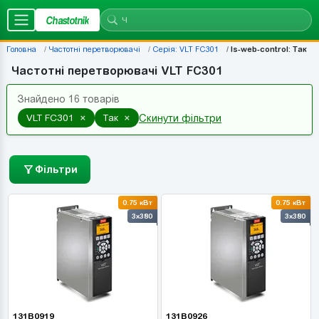
Chastotnik
Головна
Частотні перетворювачі
Серія: VLT FC301
Is-web-control: Так
Частотні перетворювачі VLT FC301
Знайдено 16 товарів
×
×
VLT FC301
Так
Скинути фільтри
Фільтри
0.75 кВт
0.75 кВт
3x380
3x380
131B0919
131B0926