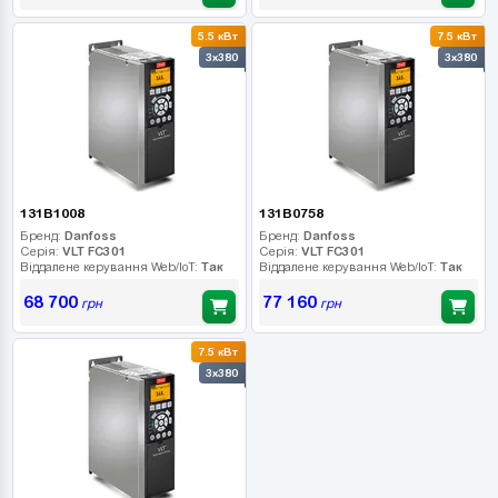
5.5 кВт
7.5 кВт
3x380
3x380
131B1008
131B0758
Бренд:
Danfoss
Бренд:
Danfoss
Серія:
VLT FC301
Серія:
VLT FC301
Віддалене керування Web/IoT:
Так
Віддалене керування Web/IoT:
Так
68 700
77 160
грн
грн
7.5 кВт
3x380