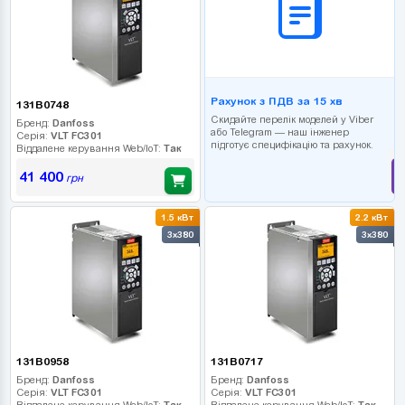
Рахунок з ПДВ за 15 хв
131B0748
Скидайте перелік моделей у Viber
Бренд:
Danfoss
або Telegram — наш інженер
Серія:
VLT FC301
підготує специфікацію та рахунок.
Віддалене керування Web/IoT:
Так
41 400
грн
1.5 кВт
2.2 кВт
3x380
3x380
131B0958
131B0717
Бренд:
Danfoss
Бренд:
Danfoss
Серія:
VLT FC301
Серія:
VLT FC301
Віддалене керування Web/IoT:
Так
Віддалене керування Web/IoT:
Так