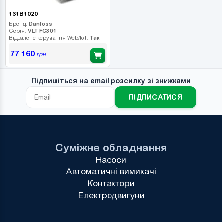
131B1020
Бренд:
Danfoss
Серія:
VLT FC301
Віддалене керування Web/IoT:
Так
77 160
грн
Підпишіться на email розсилку зі знижками
ПІДПИСАТИСЯ
Суміжне обладнання
Насоси
Автоматичні вимикачі
Контактори
Електродвигуни