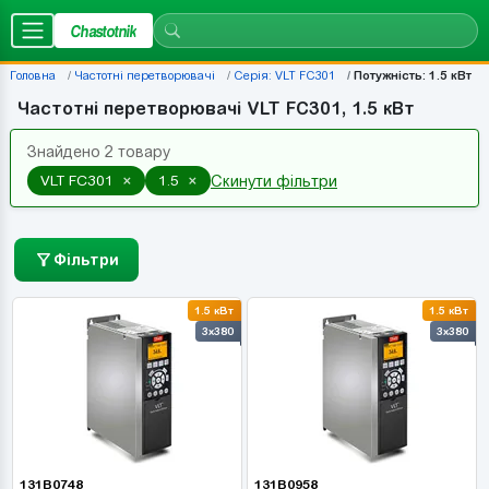
Chastotnik
Головна
Частотні перетворювачі
Серія: VLT FC301
Потужність: 1.5 кВт
Частотні перетворювачі VLT FC301, 1.5 кВт
Знайдено 2 товару
×
×
VLT FC301
1.5
Скинути фільтри
Фільтри
1.5 кВт
1.5 кВт
3x380
3x380
131B0748
131B0958