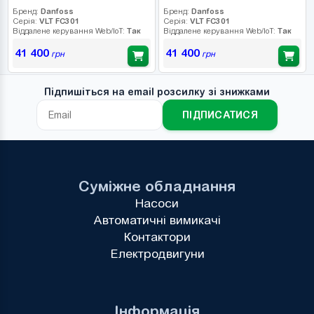
Бренд:
Danfoss
Бренд:
Danfoss
Серія:
VLT FC301
Серія:
VLT FC301
Віддалене керування Web/IoT:
Так
Віддалене керування Web/IoT:
Так
41 400
41 400
грн
грн
Підпишіться на email розсилку зі знижками
ПІДПИСАТИСЯ
Суміжне обладнання
Насоси
Автоматичні вимикачі
Контактори
Електродвигуни
Інформація