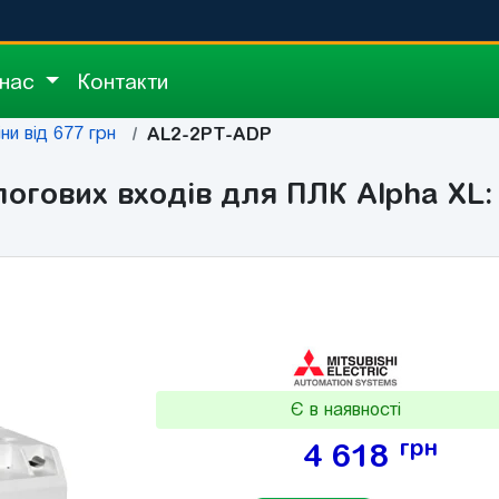
 нас
Контакти
іни від 677 грн
AL2-2PT-ADP
гових входів для ПЛК Alpha XL: 
Є в наявності
грн
4 618