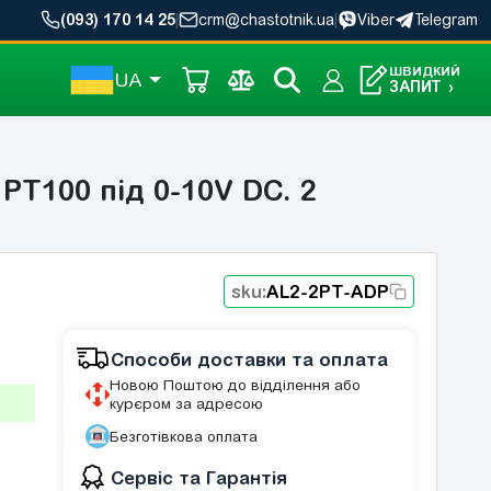
(093) 170 14 25
|
crm@chastotnik.ua
|
Viber
Telegram
ШВИДКИЙ
UA
ЗАПИТ
›
PT100 під 0-10V DC. 2
sku:
AL2-2PT-ADP
Способи доставки та оплата
Новою Поштою до відділення або
курєром за адресою
Безготівкова оплата
Сервіс та Гарантія