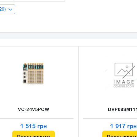
(29)
VC-24V5POW
DVP08SM11
1 515 грн
1 917 грн
Переглянути
Переглянут