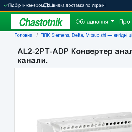
Підбір Інженером
Швидка доставка по Україні
Chastotnik
Обладнання
Про
Головна
ПЛК Siemens, Delta, Mitsubishi — вигідні ц
AL2-2PT-ADP Конвертер анало
канали.