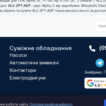
ходів для ПЛК Alpha XL: PT100 під 0-10V DC. 2 канали. ( AL2-2
AL2-2PT-ADP
ю для
, серії Alpha 2 від виробника Mitsubishi Elec
 обрати та купити AL2-2PT-ADP тільки високої якості за доступ
(0
Суміжне обладнання
Насоси
Автоматичні вимикачі
Контактори
Знайдемо. 
Електродвигуни
Відгуки
4.9
★
ння роботи сайту.
Політика конфіденційності