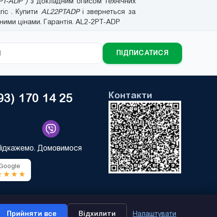
PT-ADP )
з докладним описом технічних
tric . Купити
AL22PTADP
і звернеться за
ними цінами. Гарантія. AL2-2PT-ADP
ПІДПИСАТИСЯ
Контакти
93) 170 14 25
Підкажемо. Домовимося
 Google
★★★★
Прийняти все
Відхилити
Налаштувати