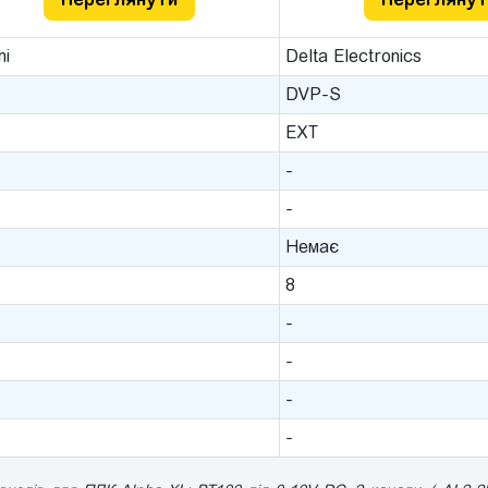
hi
Delta Electronics
DVP-S
EXT
-
-
Немає
8
-
-
-
-