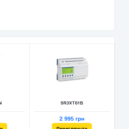
N
SR3XT61B
2 995 грн
и
Переглянути