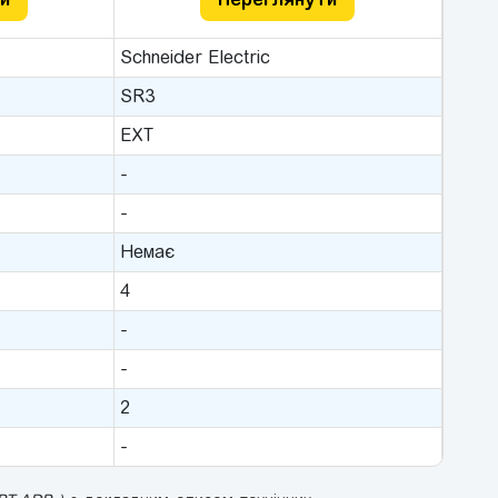
Schneider Electric
SR3
EXT
-
-
Немає
4
-
-
2
-